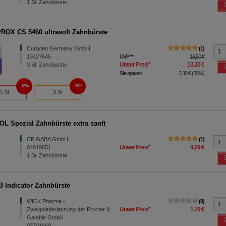
1
St
Zahnbürste
OX CS 5460 ultrasoft Zahnbürste
Curaden Germany GmbH
1
13427645
UVP
**
16,50 €
Unser Preis
*
13,20 €
3
St
Zahnbürste
Sie sparen
3,30 €
(
20%
)
15%
20%
1 St
3 St
L Spezial Zahnbürste extra sanft
CP GABA GmbH
1
Unser Preis
*
4,29 €
04919651
1
St
Zahnbürste
 Indicator Zahnbürste
WICK Pharma -
0
Unser Preis
*
1,79 €
Zweigniederlassung der Procter &
Gamble GmbH
02701669