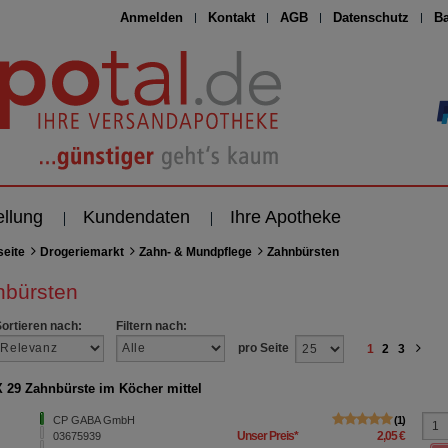
Anmelden
Kontakt
AGB
Datenschutz
Ba
ellung
Kundendaten
Ihre Apotheke
seite
Drogeriemarkt
Zahn- & Mundpflege
Zahnbürsten
nbürsten
Sortieren nach:
Filtern nach:
pro Seite
1
2
3
29 Zahnbürste im Köcher mittel
CP GABA GmbH
1
Unser Preis
*
2,05 €
03675939