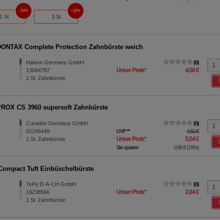
15%
12%
1 St
3 St
NTAX Complete Protection Zahnbürste weich
Haleon Germany GmbH
0
Unser Preis
*
4,58 €
13584787
1
St
Zahnbürste
OX CS 3960 supersoft Zahnbürste
Curaden Germany GmbH
0
02246449
UVP
**
6,50 €
Unser Preis
*
5,54 €
1
St
Zahnbürste
Sie sparen
0,96 €
(
15%
)
ompact Tuft Einbüschelbürste
TePe D-A-CH GmbH
0
Unser Preis
*
2,04 €
19238566
1
St
Zahnbürste