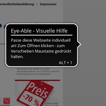
rrierefreiheitserklärung
Impressum
Seite drucken
0800-10 11 422
gebührenfreie Rufnummer
Versandkostenfrei
innerhalb Deutschlands bei einem
Mindestbestellwert von 13,99 Euro oder bei
Einsendung eines Kassenrezeptes