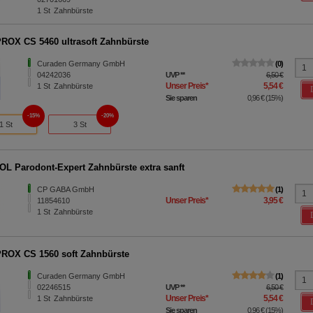
1
St
Zahnbürste
OX CS 5460 ultrasoft Zahnbürste
Curaden Germany GmbH
0
04242036
UVP
**
6,50 €
Unser Preis
*
5,54 €
1
St
Zahnbürste
Sie sparen
0,96 €
(
15%
)
15%
20%
1 St
3 St
L Parodont-Expert Zahnbürste extra sanft
CP GABA GmbH
1
Unser Preis
*
3,95 €
11854610
1
St
Zahnbürste
OX CS 1560 soft Zahnbürste
Curaden Germany GmbH
1
02246515
UVP
**
6,50 €
Unser Preis
*
5,54 €
1
St
Zahnbürste
Sie sparen
0,96 €
(
15%
)