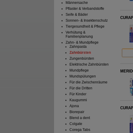
Männersache
Pflaster & Verbandstoffe
Seife & Bäder
CURAPR
Sonnen- & Insektenschutz
Tiergesundheit & Pflege
Verhütung &
Familienplanung
Zahn- & Mundpflege
Zahnpasta
Zahnbürsten
Zungenbürsten
Elektrische Zahnbürsten
Mundpflege
MERIDO
Mundspülungen
Für die Zwischenräume
Für die Dritten
Für Kinder
Kaugummi
Ajona
CURAPR
Biorepair
Blend a dent
Colgate
Corega Tabs