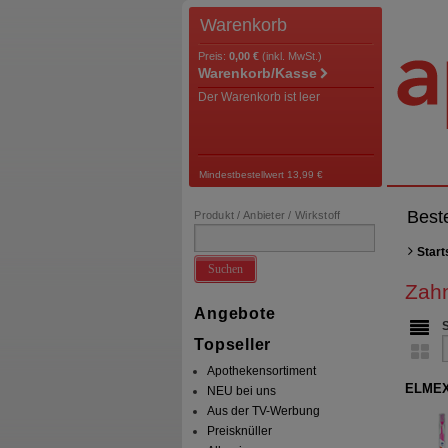
Warenkorb
Preis:
0,00 €
(inkl. MwSt.)
Warenkorb/Kasse
Der Warenkorb ist leer
Mindestbestellwert 13,99 €
Best
Produkt / Anbieter / Wirkstoff
Start
Suchen
Zah
Angebote
Topseller
Apothekensortiment
ELMEX 
NEU bei uns
Aus der TV-Werbung
Preisknüller