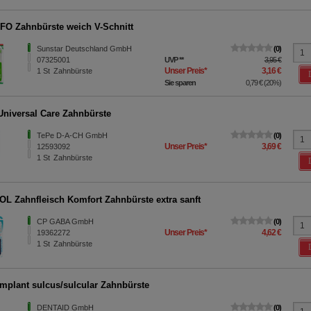
O Zahnbürste weich V-Schnitt
Sunstar Deutschland GmbH
0
07325001
UVP
**
3,95 €
Unser Preis
*
3,16 €
1
St
Zahnbürste
Sie sparen
0,79 €
(
20%
)
niversal Care Zahnbürste
TePe D-A-CH GmbH
0
Unser Preis
*
3,69 €
12593092
1
St
Zahnbürste
L Zahnfleisch Komfort Zahnbürste extra sanft
CP GABA GmbH
0
Unser Preis
*
4,62 €
19362272
1
St
Zahnbürste
implant sulcus/sulcular Zahnbürste
DENTAID GmbH
0