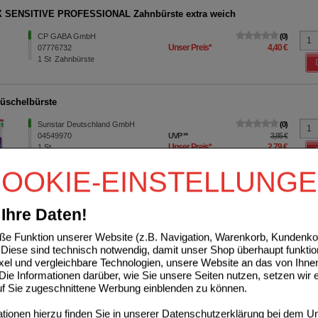
 SENSITIVE PROFESSIONAL Zahnbürste extra weich
CP GABA GmbH
0
Unser Preis
*
4,40 €
07776732
1
St
Zahnbürste
üschelbürste
Sunstar Deutschland GmbH
0
04549970
UVP
**
3,85 €
Unser Preis
*
2,79 €
1
St
Sie sparen
1,06 €
(
28%
)
OOKIE-EINSTELLUNG
Kinder Zahnbürste
Ihre Daten!
CP GABA GmbH
0
Unser Preis
*
2,89 €
02735823
1
St
Zahnbürste
e Funktion unserer Website (z.B. Navigation, Warenkorb, Kundenkon
Diese sind technisch notwendig, damit unser Shop überhaupt funktio
ixel und vergleichbare Technologien, unsere Website an das von Ihne
ie Informationen darüber, wie Sie unsere Seiten nutzen, setzen wir 
ahnbürste Supreme Soft
auf Sie zugeschnittene Werbung einblenden zu können.
TePe D-A-CH GmbH
0
Unser Preis
*
1,90 €
17438120
ionen hierzu finden Sie in unserer
Datenschutzerklärung
bei dem Un