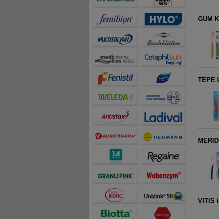
GUM KF
TEPE U
MERIDO
VITIS 