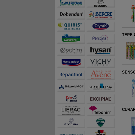
TEPE G
SENSOD
CURAP