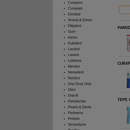
Curaprox
Curasept
Dentaid
Aronal & Elmex
Fittydent
PARODO
Gum
Karex
Kukident
Lacalut
Lavera
Listerine
CURAPR
Meridol
Nenedent
Nordics
One Drop Only
Odol
Oral-B
TEPE C
Parodontax
Pearls & Dents
Perlweiss
Protefix
Sensodyne