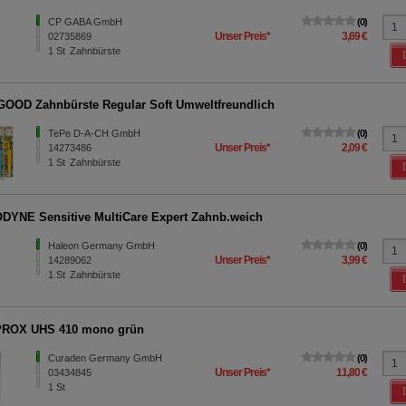
CP GABA GmbH
0
Unser Preis
*
3,69 €
02735869
1
St
Zahnbürste
OOD Zahnbürste Regular Soft Umweltfreundlich
TePe D-A-CH GmbH
0
Unser Preis
*
2,09 €
14273486
1
St
Zahnbürste
YNE Sensitive MultiCare Expert Zahnb.weich
Haleon Germany GmbH
0
Unser Preis
*
3,99 €
14289062
1
St
Zahnbürste
ROX UHS 410 mono grün
Curaden Germany GmbH
0
Unser Preis
*
11,80 €
03434845
1
St