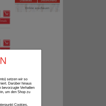
Details
Details
EN
to) setzen wir so
Details
niert. Darüber hinaus
n bevorzugte Verhalten
ein, um den Shop zu
terpunkt
Cookies
.