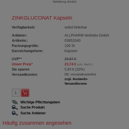
Abbildung ähnlich
ZINKGLUCONAT Kapseln
Verfügbarkeit
:
sofort lieferbar
Anbieter:
ALLPHARM Vertriebs GmbH
Artikelnr.:
03852040
Packungsgröße:
100
St
Darreichungsform:
Kapseln
UVP
**
29,67 €
Unser Preis
*
23,74 €
(inkl. MwSt.)
Sie sparen
5,93 €
(
20%
)
Versandkosten:
DE: versandkostenfrei
zzgl. Auslands-
Versandkosten
Wichtige Pflichtangaben
Suche Produkt
Suche Anbieter
Häufig zusammen angesehen