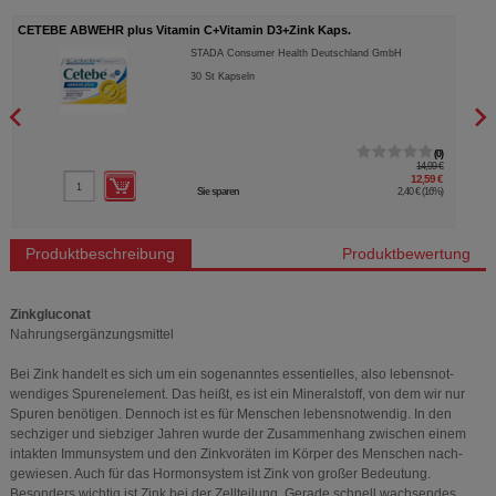
CETEBE ABWEHR plus Vitamin C+Vitamin D3+Zink Kaps.
UNIZ
STADA Consumer Health Deutschland GmbH
30
St
Kapseln
0
14,99 €
12,59 €
Sie sparen
2,40 €
(
16%
)
Produktbeschreibung
Produktbewertung
Zinkgluconat
Nahrungsergänzungsmittel
Bei Zink handelt es sich um ein sogenanntes essentielles, also lebensnot-
wendiges Spurenelement. Das heißt, es ist ein Mineralstoff, von dem wir nur
Spuren benötigen. Dennoch ist es für Menschen lebensnotwendig. In den
sechziger und siebziger Jahren wurde der Zusammenhang zwischen einem
intakten Immunsystem und den Zinkvoräten im Körper des Menschen nach-
gewiesen. Auch für das Hormonsystem ist Zink von großer Bedeutung.
Besonders wichtig ist Zink bei der Zellteilung. Gerade schnell wachsendes