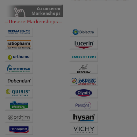
anzupassen. Komfort-Cookies ermöglichen es uns
auch auf Ihre Bedürfnisse zugeschrittene Inhalte
anzuzeigen und unser Partnerprogramm zu
betreiben.
Statistik & Tracking:
Hierüber lassen sich
Informationen über die Art und Weise der Nutzung
unserer Website sammeln, mit deren Hilfe wir unsere
Website weiter für Sie optimieren können, den Inhalt
auf unserer Website aber auch die Werbung auf
Drittseiten möglichst relevant für Sie zu gestalten.
Bitte beachten Sie, dass Daten hierfür teilweise an
Dritte wie z.B. Google oder soziale Medien
übertragen werden.