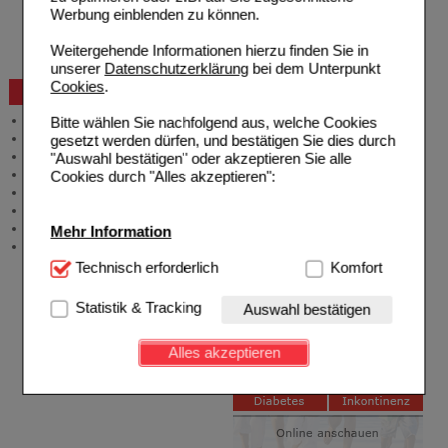
Reklamation
Werbung einblenden zu können.
Widerrufsformular
Problembehebung
Weitergehende Informationen hierzu finden Sie in
Bestellschein
unserer
Datenschutzerklärung
bei dem Unterpunkt
Cookies
.
Beratung und Service
Allgemeine Information
Bitte wählen Sie nachfolgend aus, welche Cookies
Produktberatung
gesetzt werden dürfen, und bestätigen Sie dies durch
Meldung Arzneimittelrisiken
"Auswahl bestätigen" oder akzeptieren Sie alle
Zuzahlungsfreie Arzneien
Cookies durch "Alles akzeptieren":
Angebote & Downloads
Newsletter
Neukundenprämie
Mehr Information
Stellenangebote
Technisch Notwendig:
Technisch erforderlich
Hierbei handelt es sich um
Komfort
Cookies, die für die Grundfunktionen unserer
Website notwendig sind (z.B. Navigation, Warenkorb,
Statistik & Tracking
Auswahl bestätigen
Kundenkonto), weshalb auf diese nicht verzichtet
werden kann.
Alles akzeptieren
Komfort:
Diese Cookies werden genutzt um das
Einkaufserlebnis noch ansprechender zu gestalten,
beispielsweise für die Wiedererkennung des
Besuchers oder unsere Seite an bevorzugte
Verhaltensweisen (z.B. Spracheinstellung)