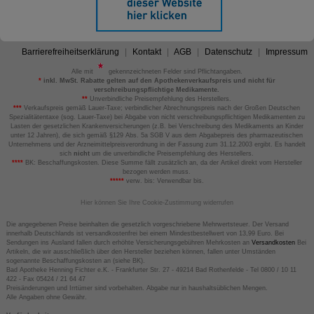
Barrierefreiheitserklärung
Kontakt
AGB
Datenschutz
Impressum
Alle mit
gekennzeichneten Felder sind Pflichtangaben.
*
inkl. MwSt. Rabatte gelten auf den Apothekenverkaufspreis und nicht für
verschreibungspflichtige Medikamente.
**
Unverbindliche Preisempfehlung des Herstellers.
***
Verkaufspreis gemäß Lauer-Taxe; verbindlicher Abrechnungspreis nach der Großen Deutschen
Spezialitätentaxe (sog. Lauer-Taxe) bei Abgabe von nicht verschreibungspflichtigen Medikamenten zu
Lasten der gesetzlichen Krankenversicherungen (z.B. bei Verschreibung des Medikaments an Kinder
unter 12 Jahren), die sich gemäß §129 Abs. 5a SGB V aus dem Abgabepreis des pharmazeutischen
Unternehmens und der Arzneimittelpreisverordnung in der Fassung zum 31.12.2003 ergibt. Es handelt
sich
nicht
um die unverbindliche Preisempfehlung des Herstellers.
****
BK: Beschaffungskosten. Diese Summe fällt zusätzlich an, da der Artikel direkt vom Hersteller
bezogen werden muss.
*****
verw. bis: Verwendbar bis.
Hier können Sie Ihre Cookie-Zustimmung widerrufen
Die angegebenen Preise beinhalten die gesetzlich vorgeschriebene Mehrwertsteuer. Der Versand
innerhalb Deutschlands ist versandkostenfrei bei einem Mindestbestellwert von 13,99 Euro. Bei
Sendungen ins Ausland fallen durch erhöhte Versicherungsgebühren Mehrkosten an
Versandkosten
Bei
Artikeln, die wir ausschließlich über den Hersteller beziehen können, fallen unter Umständen
sogenannte Beschaffungskosten an (siehe BK).
Bad Apotheke Henning Fichter e.K. - Frankfurter Str. 27 - 49214 Bad Rothenfelde - Tel 0800 / 10 11
422 - Fax 05424 / 21 64 47
Preisänderungen und Irrtümer sind vorbehalten. Abgabe nur in haushaltsüblichen Mengen.
Alle Angaben ohne Gewähr.