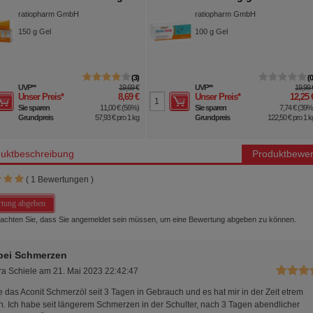
ratiopharm GmbH
ratiopharm GmbH
150
g
Gel
100
g
Gel
3
UVP
**
19,69 €
UVP
**
19,99 
Unser Preis
*
8,69 €
Unser Preis
*
12,25 
Sie sparen
11,00 €
(
56%
)
Sie sparen
7,74 €
(
39
Grundpreis
57,93 €
pro 1 kg
Grundpreis
122,50 €
pro 1 k
uktbeschreibung
Produktbewer
(
1
Bewertungen )
tung abgeben
beachten Sie, dass Sie angemeldet sein müssen, um eine Bewertung abgeben zu können.
 bei Schmerzen
ra Schiele
am
21. Mai 2023 22:42:47
e das Aconit Schmerzöl seit 3 Tagen in Gebrauch und es hat mir in der Zeit etrem
n. Ich habe seit längerem Schmerzen in der Schulter, nach 3 Tagen abendlicher