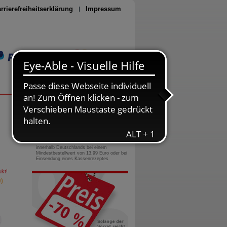
rrierefreiheitserklärung
Impressum
Seite drucken
0800-10 11 422
gebührenfreie Rufnummer
Versandkostenfrei
innerhalb Deutschlands bei einem
Mindestbestellwert von 13,99 Euro oder bei
Einsendung eines Kassenrezeptes
kt!
)