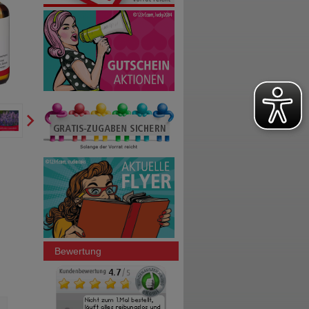
Bewertung
DICLOX forte 20 mg/g Gel
BRENNNESSELSAFT