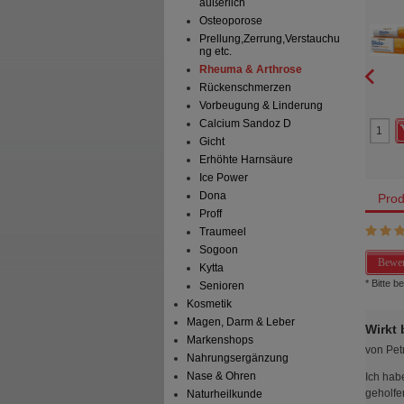
äußerlich
umat.Schmerzen
Arzneimittel GmbH & Co. KG
ratiopharm GmbH
Osteoporose
Prellung,Zerrung,Verstauchu
Tabletten
150
g
Gel
ng etc.
Rheuma & Arthrose
Rückenschmerzen
1
1
Vorbeugung & Linderung
15,85 €
UVP
**
26,98 €
Calcium Sandoz D
 Preis
*
8,99 €
Unser Preis
*
13,79 €
aren
6,86 €
(
43%
)
Sie sparen
13,19 €
(
49%
)
Gicht
Grundpreis
91,93 €
pro 1 kg
Erhöhte Harnsäure
verw. bis*****:
02/2027
Ice Power
Dona
Prod
Proff
Traumeel
Sogoon
Bewer
Kytta
* Bitte 
Senioren
Kosmetik
Magen, Darm & Leber
Wirkt
Markenshops
von
Pet
Nahrungsergänzung
Nase & Ohren
Ich hab
geholfe
Naturheilkunde