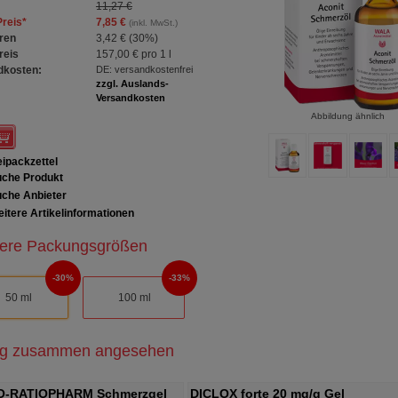
11,27 €
Preis
*
7,85 €
(inkl. MwSt.)
ren
3,42 €
(
30%
)
reis
157,00 €
pro 1 l
dkosten:
DE: versandkostenfrei
zzgl. Auslands-
Versandkosten
Abbildung ähnlich
ipackzettel
che Produkt
che Anbieter
itere Artikelinformationen
ere Packungsgrößen
30%
33%
50 ml
100 ml
ig zusammen angesehen
O-RATIOPHARM Schmerzgel
DICLOX forte 20 mg/g Gel