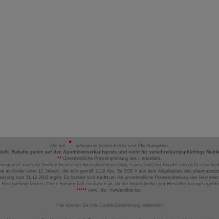
Alle mit
gekennzeichneten Felder sind Pflichtangaben.
MwSt. Rabatte gelten auf den Apothekenverkaufspreis und nicht für verschreibungspflichtige Medi
**
Unverbindliche Preisempfehlung des Herstellers.
nungspreis nach der Großen Deutschen Spezialitätentaxe (sog. Lauer-Taxe) bei Abgabe von nicht verschrei
ts an Kinder unter 12 Jahren), die sich gemäß §129 Abs. 5a SGB V aus dem Abgabepreis des pharmazeutis
assung zum 31.12.2003 ergibt. Es handelt sich
nicht
um die unverbindliche Preisempfehlung des Hersteller
 Beschaffungskosten. Diese Summe fällt zusätzlich an, da der Artikel direkt vom Hersteller bezogen werd
*****
verw. bis: Verwendbar bis.
Hier können Sie Ihre Cookie-Zustimmung widerrufen