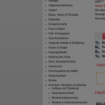
Allergie
AVP
***
Allgemeinbefinden
Unser 
Sie spa
Augen
Grundp
Blase, Niere & Prostata
Versan
Diabetes
Drogeriemarkt
Frau & Mann
Fuß- & Nagelpilz
Geschenkideen
Be
Grippale Infekte & Erkältung
Su
Haare & Nägel
Su
Hausapotheke
We
Heilung der Haut
Herz, Kreislauf & Blut
Weit
Homecare
Homöopathische Mittel
Immunsystem
Kinder
Knochen, Muskeln & Gelenke
Aufbau und Stärkung
Häuf
Gelenkverschleiß
Muskelentspannung
Muskel & Gelenkschmerzen
ODENDRON D 6
DICLOX forte 20 mg/g Gel
DICL