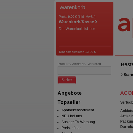
Warenkorb
Preis:
0,00 €
(inkl. MwSt.)
Warenkorb/Kasse
Der Warenkorb ist leer
Mindestbestellwert 13,99 €
Best
Produkt / Anbieter / Wirkstoff
Start
Suchen
ACON
Angebote
Topseller
Verfügb
Apothekensortiment
Anbiete
Artikeln
NEU bei uns
Packun
Aus der TV-Werbung
Darrei
Preisknüller