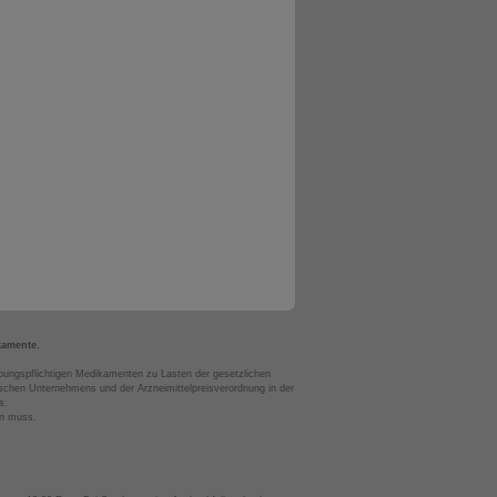
kamente.
bungspflichtigen Medikamenten zu Lasten der gesetzlichen
chen Unternehmens und der Arzneimittelpreisverordnung in der
s.
en muss.