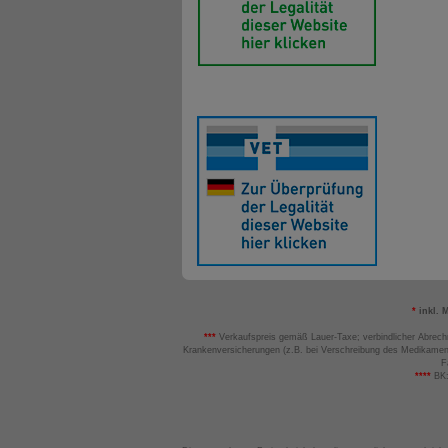
*
inkl. 
***
Verkaufspreis gemäß Lauer-Taxe; verbindlicher Abrech
Krankenversicherungen (z.B. bei Verschreibung des Medikamen
F
****
BK: