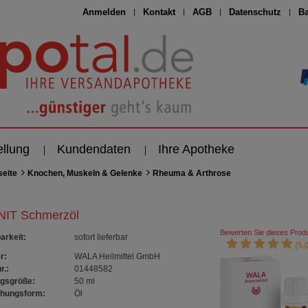
Anmelden
Kontakt
AGB
Datenschutz
Ba
ellung
Kundendaten
Ihre Apotheke
seite
Knochen, Muskeln & Gelenke
Rheuma & Arthrose
IT Schmerzöl
Bewerten Sie dieses Produ
arkeit
:
sofort lieferbar
(5.0
r:
WALA Heilmittel GmbH
r.:
01448582
gsgröße:
50
ml
chungsform:
Öl