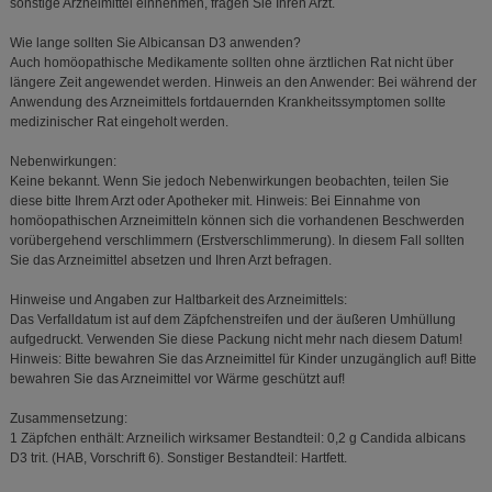
sonstige Arzneimittel einnehmen, fragen Sie Ihren Arzt.
Wie lange sollten Sie Albicansan D3 anwenden?
Auch homöopathische Medikamente sollten ohne ärztlichen Rat nicht über
längere Zeit angewendet werden. Hinweis an den Anwender: Bei während der
Anwendung des Arzneimittels fortdauernden Krankheitssymptomen sollte
medizinischer Rat eingeholt werden.
Nebenwirkungen:
Keine bekannt. Wenn Sie jedoch Nebenwirkungen beobachten, teilen Sie
diese bitte Ihrem Arzt oder Apotheker mit. Hinweis: Bei Einnahme von
homöopathischen Arzneimitteln können sich die vorhandenen Beschwerden
vorübergehend verschlimmern (Erstverschlimmerung). In diesem Fall sollten
Sie das Arzneimittel absetzen und Ihren Arzt befragen.
Hinweise und Angaben zur Haltbarkeit des Arzneimittels:
Das Verfalldatum ist auf dem Zäpfchenstreifen und der äußeren Umhüllung
aufgedruckt. Verwenden Sie diese Packung nicht mehr nach diesem Datum!
Hinweis: Bitte bewahren Sie das Arzneimittel für Kinder unzugänglich auf! Bitte
bewahren Sie das Arzneimittel vor Wärme geschützt auf!
Zusammensetzung:
1 Zäpfchen enthält: Arzneilich wirksamer Bestandteil: 0,2 g Candida albicans
D3 trit. (HAB, Vorschrift 6). Sonstiger Bestandteil: Hartfett.