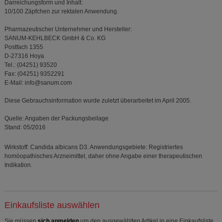
Darreichungsform und Inhalt:
10/100 Zäpfchen zur rektalen Anwendung.
Pharmazeutischer Unternehmer und Hersteller:
SANUM-KEHLBECK GmbH & Co. KG
Postfach 1355
D-27316 Hoya
Tel.: (04251) 93520
Fax: (04251) 9352291
E-Mail: info@sanum.com
Diese Gebrauchsinformation wurde zuletzt überarbeitet im April 2005.
Quelle: Angaben der Packungsbeilage
Stand: 05/2016
Wirkstoff: Candida albicans D3. Anwendungsgebiete: Registriertes
homöopathisches Arzneimittel, daher ohne Angabe einer therapeutischen
Indikation.
Einkaufsliste auswählen
Sie müssen
sich anmelden
um den ausgewählten Artikel in eine Einkaufsliste