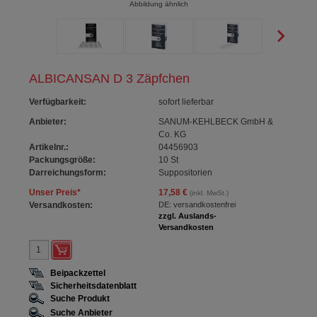
Abbildung ähnlich
ALBICANSAN D 3 Zäpfchen
Verfügbarkeit
:
sofort lieferbar
Anbieter:
SANUM-KEHLBECK GmbH &
Co. KG
Artikelnr.:
04456903
Packungsgröße:
10
St
Darreichungsform:
Suppositorien
Unser Preis
*
17,58 €
(inkl. MwSt.)
Versandkosten:
DE: versandkostenfrei
zzgl. Auslands-
Versandkosten
Beipackzettel
Sicherheitsdatenblatt
Suche Produkt
Suche Anbieter