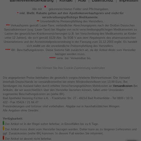
Barrierefreiheitserklärung
Kontakt
AGB
Datenschutz
Impressum
Alle mit
gekennzeichneten Felder sind Pflichtangaben.
*
inkl. MwSt. Rabatte gelten auf den Apothekenverkaufspreis und nicht für
verschreibungspflichtige Medikamente.
**
Unverbindliche Preisempfehlung des Herstellers.
***
Verkaufspreis gemäß Lauer-Taxe; verbindlicher Abrechnungspreis nach der Großen Deutschen
Spezialitätentaxe (sog. Lauer-Taxe) bei Abgabe von nicht verschreibungspflichtigen Medikamenten zu
Lasten der gesetzlichen Krankenversicherungen (z.B. bei Verschreibung des Medikaments an Kinder
unter 12 Jahren), die sich gemäß §129 Abs. 5a SGB V aus dem Abgabepreis des pharmazeutischen
Unternehmens und der Arzneimittelpreisverordnung in der Fassung zum 31.12.2003 ergibt. Es handelt
sich
nicht
um die unverbindliche Preisempfehlung des Herstellers.
****
BK: Beschaffungskosten. Diese Summe fällt zusätzlich an, da der Artikel direkt vom Hersteller
bezogen werden muss.
*****
verw. bis: Verwendbar bis.
Hier können Sie Ihre Cookie-Zustimmung widerrufen
Die angegebenen Preise beinhalten die gesetzlich vorgeschriebene Mehrwertsteuer. Der Versand
innerhalb Deutschlands ist versandkostenfrei bei einem Mindestbestellwert von 13,99 Euro. Bei
Sendungen ins Ausland fallen durch erhöhte Versicherungsgebühren Mehrkosten an
Versandkosten
Bei
Artikeln, die wir ausschließlich über den Hersteller beziehen können, fallen unter Umständen
sogenannte Beschaffungskosten an (siehe BK).
Bad Apotheke Henning Fichter e.K. - Frankfurter Str. 27 - 49214 Bad Rothenfelde - Tel 0800 / 10 11
422 - Fax 05424 / 21 64 47
Preisänderungen und Irrtümer sind vorbehalten. Abgabe nur in haushaltsüblichen Mengen.
Alle Angaben ohne Gewähr.
Verfügbarkeit:
Der Artikel ist in der Regel sofort lieferbar, in Einzelfällen bis zu 6 Tage.
Der Artikel muss direkt vom Hersteller bezogen werden. Daher kann es zu längeren Lieferzeiten und
ggf. Zusatzkosten (siehe BK) kommen. In diesem Fall werden Sie informiert.
Der Artikel ist derzeit nicht lieferbar.