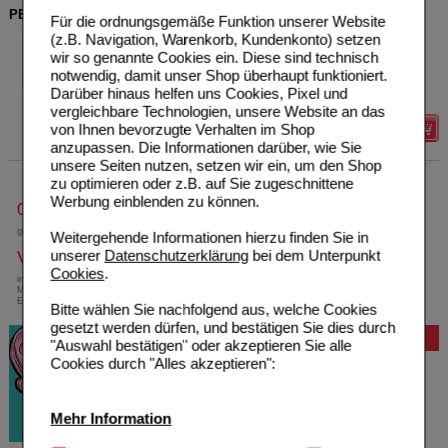
PEFRAKEHL D 3 Zäpfchen
Für die ordnungsgemäße Funktion unserer Website
SANUM-KEHLBECK GmbH
0
(z.B. Navigation, Warenkorb, Kundenkonto) setzen
& Co. KG
Unser Preis
*
17,58 €
wir so genannte Cookies ein. Diese sind technisch
03206995
notwendig, damit unser Shop überhaupt funktioniert.
10
St
Suppositorien
Darüber hinaus helfen uns Cookies, Pixel und
vergleichbare Technologien, unsere Website an das
von Ihnen bevorzugte Verhalten im Shop
Details
anzupassen. Die Informationen darüber, wie Sie
unsere Seiten nutzen, setzen wir ein, um den Shop
zu optimieren oder z.B. auf Sie zugeschnittene
Werbung einblenden zu können.
0800-10 11 422
gebührenfreie Rufnummer
Weitergehende Informationen hierzu finden Sie in
unserer
Datenschutzerklärung
bei dem Unterpunkt
Versandkostenfrei
Cookies
.
innerhalb Deutschlands bei einem
Mindestbestellwert von 13,99 Euro oder bei
Einsendung eines Kassenrezeptes
Bitte wählen Sie nachfolgend aus, welche Cookies
gesetzt werden dürfen, und bestätigen Sie dies durch
Bewertung
"Auswahl bestätigen" oder akzeptieren Sie alle
Cookies durch "Alles akzeptieren":
Mehr Information