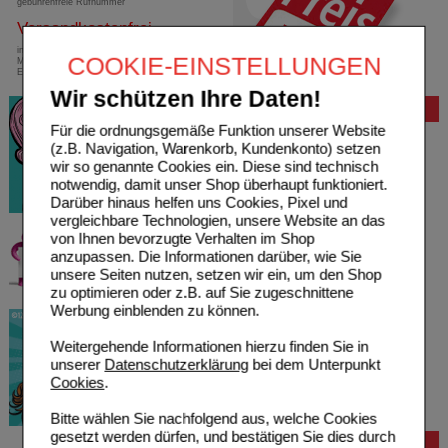
gebührenfreie Rufnummer
Versandkostenfrei
innerhalb Deutschlands bei einem
COOKIE-EINSTELLUNGEN
Mindestbestellwert von 13,99 Euro oder bei
Einsendung eines Kassenrezeptes
Wir schützen Ihre Daten!
Bewertung
Für die ordnungsgemäße Funktion unserer Website
(z.B. Navigation, Warenkorb, Kundenkonto) setzen
wir so genannte Cookies ein. Diese sind technisch
notwendig, damit unser Shop überhaupt funktioniert.
Darüber hinaus helfen uns Cookies, Pixel und
vergleichbare Technologien, unsere Website an das
von Ihnen bevorzugte Verhalten im Shop
anzupassen. Die Informationen darüber, wie Sie
unsere Seiten nutzen, setzen wir ein, um den Shop
zu optimieren oder z.B. auf Sie zugeschnittene
Werbung einblenden zu können.
Weitergehende Informationen hierzu finden Sie in
unserer
Datenschutzerklärung
bei dem Unterpunkt
Cookies
.
Bitte wählen Sie nachfolgend aus, welche Cookies
gesetzt werden dürfen, und bestätigen Sie dies durch
Bestellung