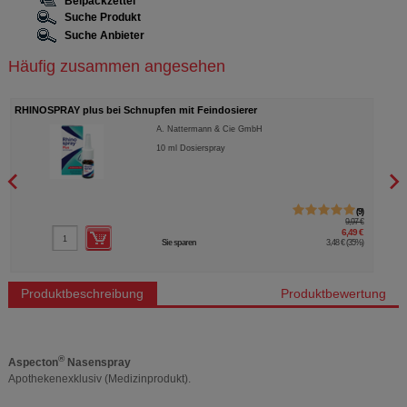
Beipackzettel
Suche Produkt
Suche Anbieter
Häufig zusammen angesehen
RHINOSPRAY plus bei Schnupfen mit Feindosierer
RHIN
A. Nattermann & Cie GmbH
10
ml
Dosierspray
9
9,97 €
6,49 €
Sie sparen
3,48 €
(
35%
)
Produktbeschreibung
Produktbewertung
®
Aspecton
Nasenspray
Apothekenexklusiv (Medizinprodukt).