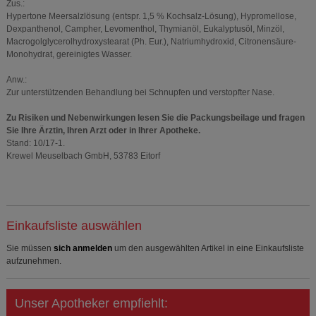
Zus.:
Hypertone Meersalzlösung (entspr. 1,5 % Kochsalz-Lösung), Hypromellose,
Dexpanthenol, Campher, Levomenthol, Thymianöl, Eukalyptusöl, Minzöl,
Macrogolglycerolhydroxystearat (Ph. Eur.), Natriumhydroxid, Citronensäure-
Monohydrat, gereinigtes Wasser.
Anw.:
Zur unterstützenden Behandlung bei Schnupfen und verstopfter Nase.
Zu Risiken und Nebenwirkungen lesen Sie die Packungsbeilage und fragen
Sie Ihre Ärztin, Ihren Arzt oder in Ihrer Apotheke.
Stand: 10/17-1.
Krewel Meuselbach GmbH, 53783 Eitorf
Einkaufsliste auswählen
Sie müssen
sich anmelden
um den ausgewählten Artikel in eine Einkaufsliste
aufzunehmen.
Unser Apotheker empfiehlt: