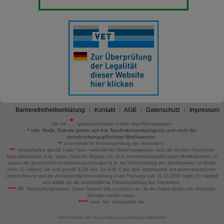
Barrierefreiheitserklärung
Kontakt
AGB
Datenschutz
Impressum
Alle mit
gekennzeichneten Felder sind Pflichtangaben.
*
inkl. MwSt. Rabatte gelten auf den Apothekenverkaufspreis und nicht für
verschreibungspflichtige Medikamente.
**
Unverbindliche Preisempfehlung des Herstellers.
***
Verkaufspreis gemäß Lauer-Taxe; verbindlicher Abrechnungspreis nach der Großen Deutschen
Spezialitätentaxe (sog. Lauer-Taxe) bei Abgabe von nicht verschreibungspflichtigen Medikamenten zu
Lasten der gesetzlichen Krankenversicherungen (z.B. bei Verschreibung des Medikaments an Kinder
unter 12 Jahren), die sich gemäß §129 Abs. 5a SGB V aus dem Abgabepreis des pharmazeutischen
Unternehmens und der Arzneimittelpreisverordnung in der Fassung zum 31.12.2003 ergibt. Es handelt
sich
nicht
um die unverbindliche Preisempfehlung des Herstellers.
****
BK: Beschaffungskosten. Diese Summe fällt zusätzlich an, da der Artikel direkt vom Hersteller
bezogen werden muss.
*****
verw. bis: Verwendbar bis.
Hier können Sie Ihre Cookie-Zustimmung widerrufen