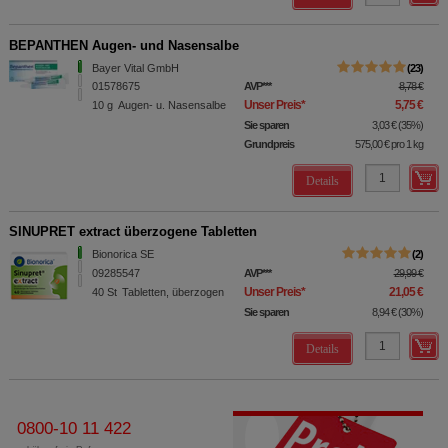
BEPANTHEN Augen- und Nasensalbe
Bayer Vital GmbH
23
01578675
AVP
***
8,78 €
Unser Preis
*
5,75 €
10
g
Augen- u. Nasensalbe
Sie sparen
3,03 €
(
35%
)
Grundpreis
575,00 €
pro 1 kg
Details
SINUPRET extract überzogene Tabletten
Bionorica SE
2
09285547
AVP
***
29,99 €
Unser Preis
*
21,05 €
40
St
Tabletten, überzogen
Sie sparen
8,94 €
(
30%
)
Details
0800-10 11 422