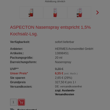
Abbildung ähnlich
ASPECTON Nasenspray entspricht 1,5%
Kochsalz-Lsg.
Verfügbarkeit
:
sofort lieferbar
Anbieter:
HERMES Arzneimittel GmbH
Artikelnr.:
13898451
Packungsgröße:
20
ml
Darreichungsform:
Nasenspray
UVP
**
9,20 €
Unser Preis
*
6,55 €
(inkl. MwSt.)
Sie sparen
2,65 €
(
29%
)
Grundpreis
327,50 €
pro 1 l
Versandkosten:
DE: versandkostenfrei
zzgl. Auslands-
Versandkosten