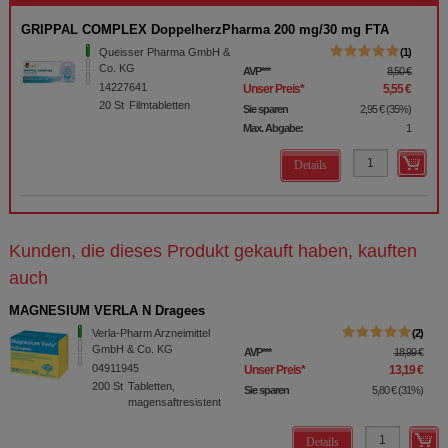
GRIPPAL COMPLEX DoppelherzPharma 200 mg/30 mg FTA
Queisser Pharma GmbH &
1
Co. KG
AVP
***
8,50 €
14227641
Unser Preis
*
5,55 €
20
St
Filmtabletten
Sie sparen
2,95 €
(
35%
)
Max. Abgabe:
1
Details
Kunden, die dieses Produkt gekauft haben, kauften
auch
MAGNESIUM VERLA N Dragees
Verla-Pharm Arzneimittel
2
GmbH & Co. KG
AVP
***
18,99 €
04911945
Unser Preis
*
13,19 €
200
St
Tabletten,
Sie sparen
5,80 €
(
31%
)
magensaftresistent
Details