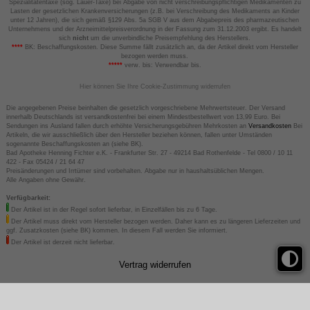
Spezialitätentaxe (sog. Lauer-Taxe) bei Abgabe von nicht verschreibungspflichtigen Medikamenten zu
Lasten der gesetzlichen Krankenversicherungen (z.B. bei Verschreibung des Medikaments an Kinder
unter 12 Jahren), die sich gemäß §129 Abs. 5a SGB V aus dem Abgabepreis des pharmazeutischen
Unternehmens und der Arzneimittelpreisverordnung in der Fassung zum 31.12.2003 ergibt. Es handelt
sich
nicht
um die unverbindliche Preisempfehlung des Herstellers.
****
BK: Beschaffungskosten. Diese Summe fällt zusätzlich an, da der Artikel direkt vom Hersteller
bezogen werden muss.
*****
verw. bis: Verwendbar bis.
Hier können Sie Ihre Cookie-Zustimmung widerrufen
Die angegebenen Preise beinhalten die gesetzlich vorgeschriebene Mehrwertsteuer. Der Versand
innerhalb Deutschlands ist versandkostenfrei bei einem Mindestbestellwert von 13,99 Euro. Bei
Sendungen ins Ausland fallen durch erhöhte Versicherungsgebühren Mehrkosten an
Versandkosten
Bei
Artikeln, die wir ausschließlich über den Hersteller beziehen können, fallen unter Umständen
sogenannte Beschaffungskosten an (siehe BK).
Bad Apotheke Henning Fichter e.K. - Frankfurter Str. 27 - 49214 Bad Rothenfelde - Tel 0800 / 10 11
422 - Fax 05424 / 21 64 47
Preisänderungen und Irrtümer sind vorbehalten. Abgabe nur in haushaltsüblichen Mengen.
Alle Angaben ohne Gewähr.
Verfügbarkeit:
Der Artikel ist in der Regel sofort lieferbar, in Einzelfällen bis zu 6 Tage.
Der Artikel muss direkt vom Hersteller bezogen werden. Daher kann es zu längeren Lieferzeiten und
ggf. Zusatzkosten (siehe BK) kommen. In diesem Fall werden Sie informiert.
Der Artikel ist derzeit nicht lieferbar.
Vertrag widerrufen