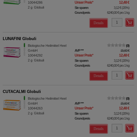
Unser Preis
*
12,48 €
10044286
2
g
Globuli
Sie sparen
3,12 €
(
20%
)
Grundpreis
6240,00 €
pro 1 kg
Details
LUNAFINI Globuli
Biologische Heilmittel Heel
0
GmbH
AVP
***
15,60 €
Unser Preis
*
12,48 €
10044292
2
g
Globuli
Sie sparen
3,12 €
(
20%
)
Grundpreis
6240,00 €
pro 1 kg
Details
CUTACALMI Globuli
Biologische Heilmittel Heel
0
GmbH
AVP
***
15,60 €
Unser Preis
*
12,48 €
10044263
2
g
Globuli
Sie sparen
3,12 €
(
20%
)
Grundpreis
6240,00 €
pro 1 kg
Details