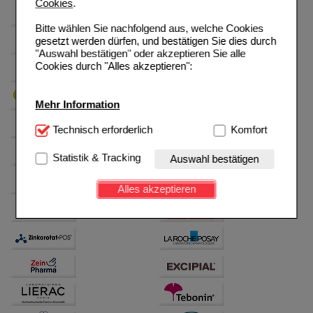
Cookies
.
Bitte wählen Sie nachfolgend aus, welche Cookies
gesetzt werden dürfen, und bestätigen Sie dies durch
"Auswahl bestätigen" oder akzeptieren Sie alle
Cookies durch "Alles akzeptieren":
Mehr Information
Technisch Notwendig:
Technisch erforderlich
Hierbei handelt es sich um
Komfort
Cookies, die für die Grundfunktionen unserer
Website notwendig sind (z.B. Navigation, Warenkorb,
Statistik & Tracking
Auswahl bestätigen
Kundenkonto), weshalb auf diese nicht verzichtet
werden kann.
Alles akzeptieren
Komfort:
Diese Cookies werden genutzt um das
Einkaufserlebnis noch ansprechender zu gestalten,
beispielsweise für die Wiedererkennung des
Besuchers oder unsere Seite an bevorzugte
Verhaltensweisen (z.B. Spracheinstellung)
anzupassen. Komfort-Cookies ermöglichen es uns
auch auf Ihre Bedürfnisse zugeschrittene Inhalte
anzuzeigen und unser Partnerprogramm zu
betreiben.