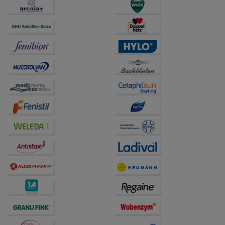
Statistik & Tracking:
Hierüber lassen sich
Informationen über die Art und Weise der Nutzung
unserer Website sammeln, mit deren Hilfe wir unsere
Website weiter für Sie optimieren können, den Inhalt
auf unserer Website aber auch die Werbung auf
Drittseiten möglichst relevant für Sie zu gestalten.
Bitte beachten Sie, dass Daten hierfür teilweise an
Dritte wie z.B. Google oder soziale Medien
übertragen werden.