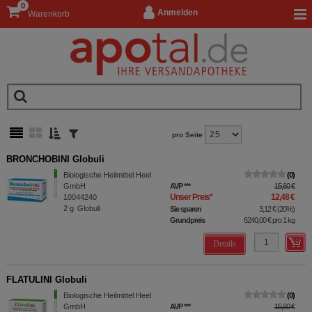
0
Anmelden
Warenkorb
pro Seite
BRONCHOBINI Globuli
Biologische Heilmittel Heel
0
GmbH
AVP
***
15,60 €
Unser Preis
*
12,48 €
10044240
2
g
Globuli
Sie sparen
3,12 €
(
20%
)
Grundpreis
6240,00 €
pro 1 kg
Details
FLATULINI Globuli
Biologische Heilmittel Heel
0
GmbH
AVP
***
15,60 €