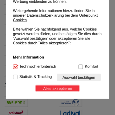
Werbung einblenden zu können.
Weitergehende Informationen hierzu finden Sie in
unserer
Datenschutzerklärung
bei dem Unterpunkt
Cookies
.
Bitte wählen Sie nachfolgend aus, welche Cookies
gesetzt werden dürfen, und bestätigen Sie dies durch
"Auswahl bestätigen" oder akzeptieren Sie alle
Cookies durch "Alles akzeptieren":
Mehr Information
Technisch Notwendig:
Technisch erforderlich
Hierbei handelt es sich um
Komfort
Cookies, die für die Grundfunktionen unserer
Website notwendig sind (z.B. Navigation, Warenkorb,
Statistik & Tracking
Auswahl bestätigen
Kundenkonto), weshalb auf diese nicht verzichtet
werden kann.
Alles akzeptieren
Komfort:
Diese Cookies werden genutzt um das
Einkaufserlebnis noch ansprechender zu gestalten,
beispielsweise für die Wiedererkennung des
Besuchers oder unsere Seite an bevorzugte
Verhaltensweisen (z.B. Spracheinstellung)