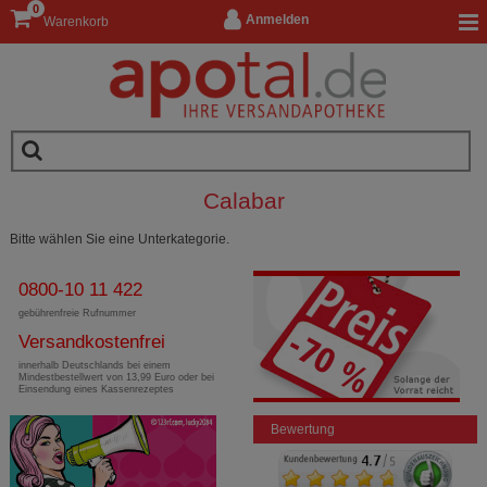
0
Anmelden
Warenkorb
Calabar
Bitte wählen Sie eine Unterkategorie.
0800-10 11 422
gebührenfreie Rufnummer
Versandkostenfrei
innerhalb Deutschlands bei einem
Mindestbestellwert von 13,99 Euro oder bei
Einsendung eines Kassenrezeptes
Bewertung