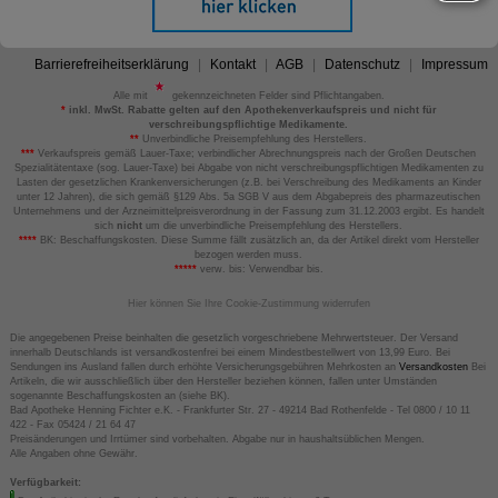
Barrierefreiheitserklärung
Kontakt
AGB
Datenschutz
Impressum
Alle mit
gekennzeichneten Felder sind Pflichtangaben.
*
inkl. MwSt. Rabatte gelten auf den Apothekenverkaufspreis und nicht für
verschreibungspflichtige Medikamente.
**
Unverbindliche Preisempfehlung des Herstellers.
***
Verkaufspreis gemäß Lauer-Taxe; verbindlicher Abrechnungspreis nach der Großen Deutschen
Spezialitätentaxe (sog. Lauer-Taxe) bei Abgabe von nicht verschreibungspflichtigen Medikamenten zu
Lasten der gesetzlichen Krankenversicherungen (z.B. bei Verschreibung des Medikaments an Kinder
unter 12 Jahren), die sich gemäß §129 Abs. 5a SGB V aus dem Abgabepreis des pharmazeutischen
Unternehmens und der Arzneimittelpreisverordnung in der Fassung zum 31.12.2003 ergibt. Es handelt
sich
nicht
um die unverbindliche Preisempfehlung des Herstellers.
****
BK: Beschaffungskosten. Diese Summe fällt zusätzlich an, da der Artikel direkt vom Hersteller
bezogen werden muss.
*****
verw. bis: Verwendbar bis.
Hier können Sie Ihre Cookie-Zustimmung widerrufen
Die angegebenen Preise beinhalten die gesetzlich vorgeschriebene Mehrwertsteuer. Der Versand
innerhalb Deutschlands ist versandkostenfrei bei einem Mindestbestellwert von 13,99 Euro. Bei
Sendungen ins Ausland fallen durch erhöhte Versicherungsgebühren Mehrkosten an
Versandkosten
Bei
Artikeln, die wir ausschließlich über den Hersteller beziehen können, fallen unter Umständen
sogenannte Beschaffungskosten an (siehe BK).
Bad Apotheke Henning Fichter e.K. - Frankfurter Str. 27 - 49214 Bad Rothenfelde - Tel 0800 / 10 11
422 - Fax 05424 / 21 64 47
Preisänderungen und Irrtümer sind vorbehalten. Abgabe nur in haushaltsüblichen Mengen.
Alle Angaben ohne Gewähr.
Verfügbarkeit: