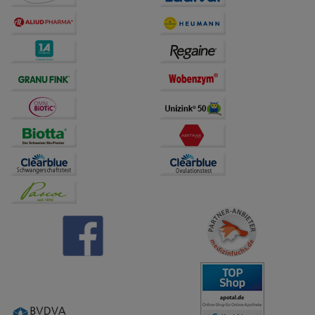
anzupassen. Komfort-Cookies ermöglichen es uns
auch auf Ihre Bedürfnisse zugeschrittene Inhalte
anzuzeigen und unser Partnerprogramm zu
betreiben.
Statistik & Tracking:
Hierüber lassen sich
Informationen über die Art und Weise der Nutzung
unserer Website sammeln, mit deren Hilfe wir unsere
Website weiter für Sie optimieren können, den Inhalt
auf unserer Website aber auch die Werbung auf
Drittseiten möglichst relevant für Sie zu gestalten.
Bitte beachten Sie, dass Daten hierfür teilweise an
Dritte wie z.B. Google oder soziale Medien
übertragen werden.