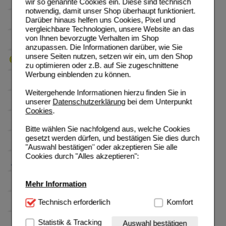
wir so genannte Cookies ein. Diese sind technisch
notwendig, damit unser Shop überhaupt funktioniert.
Darüber hinaus helfen uns Cookies, Pixel und
vergleichbare Technologien, unsere Website an das
von Ihnen bevorzugte Verhalten im Shop
anzupassen. Die Informationen darüber, wie Sie
unsere Seiten nutzen, setzen wir ein, um den Shop
zu optimieren oder z.B. auf Sie zugeschnittene
Werbung einblenden zu können.
Weitergehende Informationen hierzu finden Sie in
unserer
Datenschutzerklärung
bei dem Unterpunkt
Cookies
.
Bitte wählen Sie nachfolgend aus, welche Cookies
gesetzt werden dürfen, und bestätigen Sie dies durch
"Auswahl bestätigen" oder akzeptieren Sie alle
Cookies durch "Alles akzeptieren":
Mehr Information
Technisch Notwendig:
Technisch erforderlich
Hierbei handelt es sich um
Komfort
Cookies, die für die Grundfunktionen unserer
Website notwendig sind (z.B. Navigation, Warenkorb,
Statistik & Tracking
Auswahl bestätigen