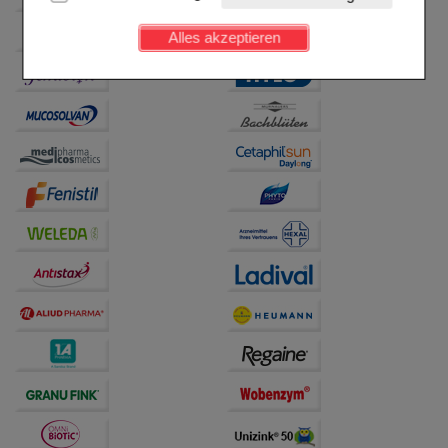
Kundenkonto), weshalb auf diese nicht verzichtet
werden kann.
Alles akzeptieren
Komfort:
Diese Cookies werden genutzt um das
Einkaufserlebnis noch ansprechender zu gestalten,
beispielsweise für die Wiedererkennung des
Besuchers oder unsere Seite an bevorzugte
Verhaltensweisen (z.B. Spracheinstellung)
anzupassen. Komfort-Cookies ermöglichen es uns
auch auf Ihre Bedürfnisse zugeschrittene Inhalte
anzuzeigen und unser Partnerprogramm zu
betreiben.
Statistik & Tracking:
Hierüber lassen sich
Informationen über die Art und Weise der Nutzung
unserer Website sammeln, mit deren Hilfe wir unsere
Website weiter für Sie optimieren können, den Inhalt
auf unserer Website aber auch die Werbung auf
Drittseiten möglichst relevant für Sie zu gestalten.
Bitte beachten Sie, dass Daten hierfür teilweise an
Dritte wie z.B. Google oder soziale Medien
übertragen werden.