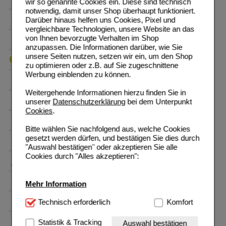
wir so genannte Cookies ein. Diese sind technisch
notwendig, damit unser Shop überhaupt funktioniert.
Darüber hinaus helfen uns Cookies, Pixel und
vergleichbare Technologien, unsere Website an das
von Ihnen bevorzugte Verhalten im Shop
anzupassen. Die Informationen darüber, wie Sie
unsere Seiten nutzen, setzen wir ein, um den Shop
zu optimieren oder z.B. auf Sie zugeschnittene
Werbung einblenden zu können.
Weitergehende Informationen hierzu finden Sie in
unserer
Datenschutzerklärung
bei dem Unterpunkt
Cookies
.
Bitte wählen Sie nachfolgend aus, welche Cookies
gesetzt werden dürfen, und bestätigen Sie dies durch
"Auswahl bestätigen" oder akzeptieren Sie alle
Cookies durch "Alles akzeptieren":
Mehr Information
Technisch Notwendig:
Technisch erforderlich
Hierbei handelt es sich um
Komfort
Cookies, die für die Grundfunktionen unserer
Website notwendig sind (z.B. Navigation, Warenkorb,
Statistik & Tracking
Auswahl bestätigen