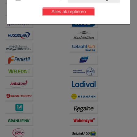
Kundenkonto), weshalb auf diese nicht verzichtet
werden kann.
Alles akzeptieren
Komfort:
Diese Cookies werden genutzt um das
Einkaufserlebnis noch ansprechender zu gestalten,
beispielsweise für die Wiedererkennung des
Besuchers oder unsere Seite an bevorzugte
Verhaltensweisen (z.B. Spracheinstellung)
anzupassen. Komfort-Cookies ermöglichen es uns
auch auf Ihre Bedürfnisse zugeschrittene Inhalte
anzuzeigen und unser Partnerprogramm zu
betreiben.
Statistik & Tracking:
Hierüber lassen sich
Informationen über die Art und Weise der Nutzung
unserer Website sammeln, mit deren Hilfe wir unsere
Website weiter für Sie optimieren können, den Inhalt
auf unserer Website aber auch die Werbung auf
Drittseiten möglichst relevant für Sie zu gestalten.
Bitte beachten Sie, dass Daten hierfür teilweise an
Dritte wie z.B. Google oder soziale Medien
übertragen werden.