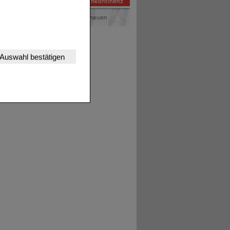
nserer Website
Auswahl bestätigen
tet werden kann.
estalten,
rhaltensweisen (z.B.
nisse zugeschrittene
ng unserer Website
uf unserer Website aber
, dass Daten hierfür