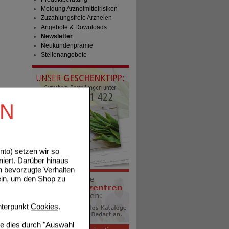
Meldung Arzneimittelrisiken
Zuzahlungsfreie Arzneien
Angebote & Downloads
Newsletter
Neukundenprämie
Stellenangebote
EN
to) setzen wir so
niert. Darüber hinaus
n bevorzugte Verhalten
ein, um den Shop zu
terpunkt
Cookies
.
ie dies durch "Auswahl