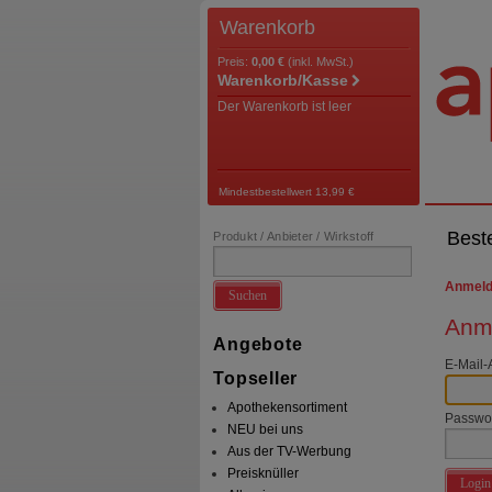
Warenkorb
Preis:
0,00 €
(inkl. MwSt.)
Warenkorb/Kasse
Der Warenkorb ist leer
Mindestbestellwert 13,99 €
Best
Produkt / Anbieter / Wirkstoff
Anmel
Suchen
Anme
Angebote
E-Mail-
Topseller
Apothekensortiment
Passwo
NEU bei uns
Aus der TV-Werbung
Preisknüller
Login