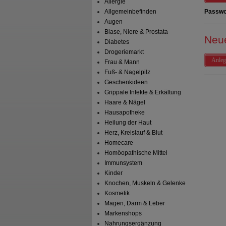
Allergie
Allgemeinbefinden
Passwo
Augen
Blase, Niere & Prostata
Neu
Diabetes
Drogeriemarkt
Anleg
Frau & Mann
Fuß- & Nagelpilz
Geschenkideen
Grippale Infekte & Erkältung
Haare & Nägel
Hausapotheke
Heilung der Haut
Herz, Kreislauf & Blut
Homecare
Homöopathische Mittel
Immunsystem
Kinder
Knochen, Muskeln & Gelenke
Kosmetik
Magen, Darm & Leber
Markenshops
Nahrungsergänzung