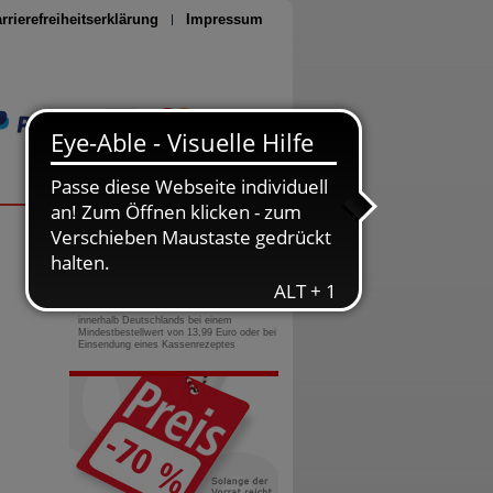
rrierefreiheitserklärung
Impressum
Seite drucken
0800-10 11 422
gebührenfreie Rufnummer
Versandkostenfrei
innerhalb Deutschlands bei einem
Mindestbestellwert von 13,99 Euro oder bei
Einsendung eines Kassenrezeptes