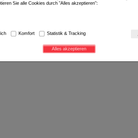
tieren Sie alle Cookies durch "Alles akzeptieren":
g:
Hierbei handelt es sich um Cookies, die für die Grundfunktionen u
lich
Komfort
Statistik & Tracking
avigation, Warenkorb, Kundenkonto), weshalb auf diese nicht verzich
s werden genutzt um das Einkaufserlebnis noch ansprechender zu g
Alles akzeptieren
e Wiedererkennung des Besuchers oder unsere Seite an bevorzugte Ve
zupassen. Komfort-Cookies ermöglichen es uns auch auf Ihre Bedürf
d unser Partnerprogramm zu betreiben.
ierüber lassen sich Informationen über die Art und Weise der Nutzu
fe wir unsere Website weiter für Sie optimieren können, den Inhalt a
ittseiten möglichst relevant für Sie zu gestalten. Bitte beachten Sie
e z.B. Google oder soziale Medien übertragen werden.