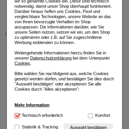
wir so genannte Cookies ein. Diese sind technisch
notwendig, damit unser Shop überhaupt funktioniert.
Darüber hinaus helfen uns Cookies, Pixel und
vergleichbare Technologien, unsere Website an das
von Ihnen bevorzugte Verhalten im Shop
anzupassen. Die Informationen darüber, wie Sie
unsere Seiten nutzen, setzen wir ein, um den Shop
zu optimieren oder z.B. auf Sie zugeschnittene
Werbung einblenden zu können.
Weitergehende Informationen hierzu finden Sie in
unserer
Datenschutzerklärung
bei dem Unterpunkt
Cookies
.
Bitte wählen Sie nachfolgend aus, welche Cookies
gesetzt werden dürfen, und bestätigen Sie dies durch
"Auswahl bestätigen" oder akzeptieren Sie alle
Cookies durch "Alles akzeptieren":
Mehr Information
Technisch Notwendig:
Technisch erforderlich
Hierbei handelt es sich um
Komfort
Cookies, die für die Grundfunktionen unserer
Website notwendig sind (z.B. Navigation, Warenkorb,
Statistik & Tracking
Auswahl bestätigen