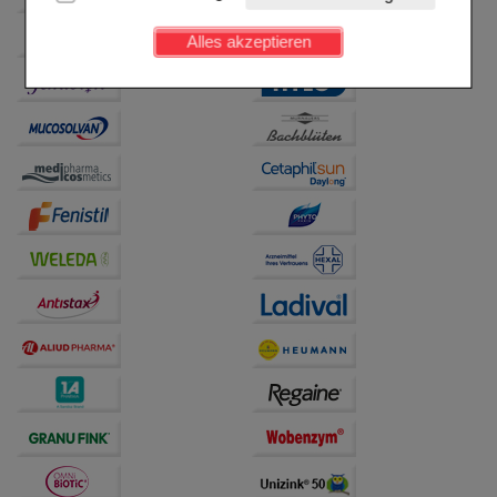
Kundenkonto), weshalb auf diese nicht verzichtet
werden kann.
Alles akzeptieren
Komfort:
Diese Cookies werden genutzt um das
Einkaufserlebnis noch ansprechender zu gestalten,
beispielsweise für die Wiedererkennung des
Besuchers oder unsere Seite an bevorzugte
Verhaltensweisen (z.B. Spracheinstellung)
anzupassen. Komfort-Cookies ermöglichen es uns
auch auf Ihre Bedürfnisse zugeschrittene Inhalte
anzuzeigen und unser Partnerprogramm zu
betreiben.
Statistik & Tracking:
Hierüber lassen sich
Informationen über die Art und Weise der Nutzung
unserer Website sammeln, mit deren Hilfe wir unsere
Website weiter für Sie optimieren können, den Inhalt
auf unserer Website aber auch die Werbung auf
Drittseiten möglichst relevant für Sie zu gestalten.
Bitte beachten Sie, dass Daten hierfür teilweise an
Dritte wie z.B. Google oder soziale Medien
übertragen werden.