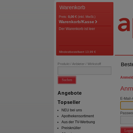
Warenkorb
Preis:
0,00 €
(inkl. MwSt.)
Warenkorb/Kasse
Der Warenkorb ist leer
Mindestbestellwert 13,99 €
Best
Produkt / Anbieter / Wirkstoff
Anmel
Suchen
Anme
Angebote
E-Mail-
Topseller
NEU bei uns
Passwo
Apothekensortiment
Aus der TV-Werbung
Preisknüller
Login