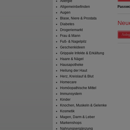
Allergie
Allgemeinbefinden
Passwo
Augen
Blase, Niere & Prostata
Neu
Diabetes
Drogeriemarkt
Anleg
Frau & Mann
Fuß- & Nagelpilz
Geschenkideen
Grippale Infekte & Erkältung
Haare & Nägel
Hausapotheke
Heilung der Haut
Herz, Kreislauf & Blut
Homecare
Homöopathische Mittel
Immunsystem
Kinder
Knochen, Muskeln & Gelenke
Kosmetik
Magen, Darm & Leber
Markenshops
Nahrungsergänzung