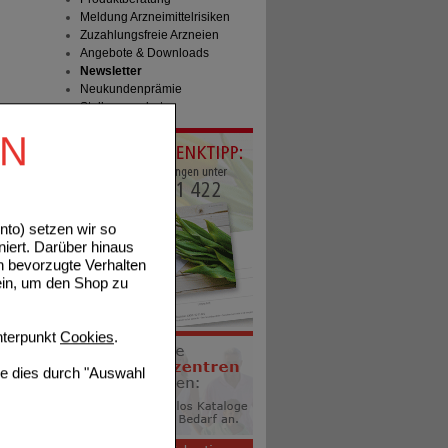
Meldung Arzneimittelrisiken
Zuzahlungsfreie Arzneien
Angebote & Downloads
Newsletter
Neukundenprämie
Stellenangebote
EN
to) setzen wir so
niert. Darüber hinaus
n bevorzugte Verhalten
ein, um den Shop zu
terpunkt
Cookies
.
ie dies durch "Auswahl