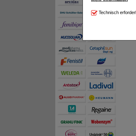
Technisch Notwendi
Technisch erforder
notwendig sind (z.B. N
Komfort:
Diese Cookie
beispielsweise für di
Spracheinstellung) an
Inhalte anzuzeigen un
Statistik & Tracking:
H
sammeln, mit deren Hil
auch die Werbung auf Dr
teilweise an Dritte wi