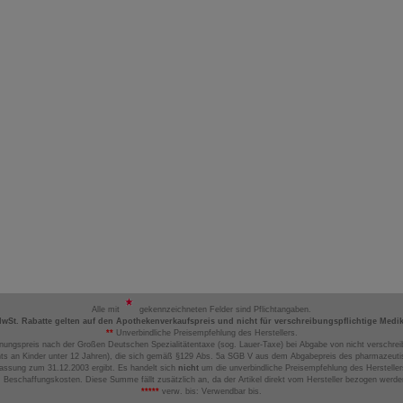
Alle mit
gekennzeichneten Felder sind Pflichtangaben.
MwSt. Rabatte gelten auf den Apothekenverkaufspreis und nicht für verschreibungspflichtige Medi
**
Unverbindliche Preisempfehlung des Herstellers.
nungspreis nach der Großen Deutschen Spezialitätentaxe (sog. Lauer-Taxe) bei Abgabe von nicht verschrei
ts an Kinder unter 12 Jahren), die sich gemäß §129 Abs. 5a SGB V aus dem Abgabepreis des pharmazeutis
assung zum 31.12.2003 ergibt. Es handelt sich
nicht
um die unverbindliche Preisempfehlung des Hersteller
 Beschaffungskosten. Diese Summe fällt zusätzlich an, da der Artikel direkt vom Hersteller bezogen werd
*****
verw. bis: Verwendbar bis.