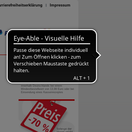
rrierefreiheitserklärung
Impressum
Seite drucken
0800-10 11 422
gebührenfreie Rufnummer
Versandkostenfrei
innerhalb Deutschlands bei einem
Mindestbestellwert von 13,99 Euro oder bei
Einsendung eines Kassenrezeptes