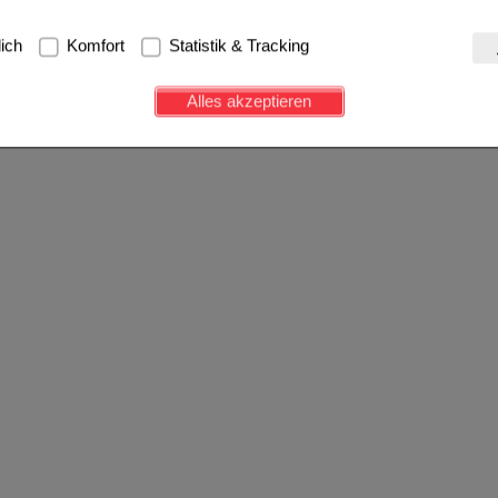
g:
Hierbei handelt es sich um Cookies, die für die Grundfunktionen u
lich
Komfort
Statistik & Tracking
avigation, Warenkorb, Kundenkonto), weshalb auf diese nicht verzich
s werden genutzt um das Einkaufserlebnis noch ansprechender zu g
Alles akzeptieren
e Wiedererkennung des Besuchers oder unsere Seite an bevorzugte Ve
zupassen. Komfort-Cookies ermöglichen es uns auch auf Ihre Bedürf
d unser Partnerprogramm zu betreiben.
ierüber lassen sich Informationen über die Art und Weise der Nutzu
fe wir unsere Website weiter für Sie optimieren können, den Inhalt a
ittseiten möglichst relevant für Sie zu gestalten. Bitte beachten Sie
e z.B. Google oder soziale Medien übertragen werden.