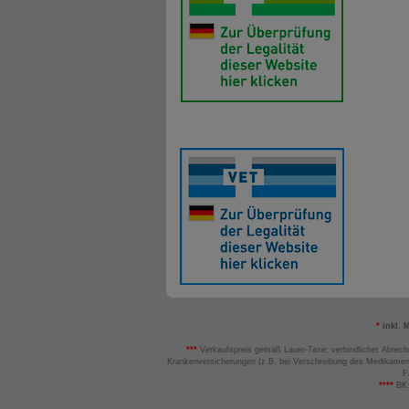
*
inkl. 
***
Verkaufspreis gemäß Lauer-Taxe; verbindlicher Abrech
Krankenversicherungen (z.B. bei Verschreibung des Medikamen
F
****
BK: