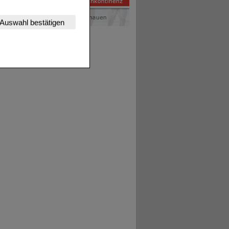
nserer Website
Auswahl bestätigen
tet werden kann.
estalten,
rhaltensweisen (z.B.
nisse zugeschrittene
ng unserer Website
uf unserer Website aber
, dass Daten hierfür