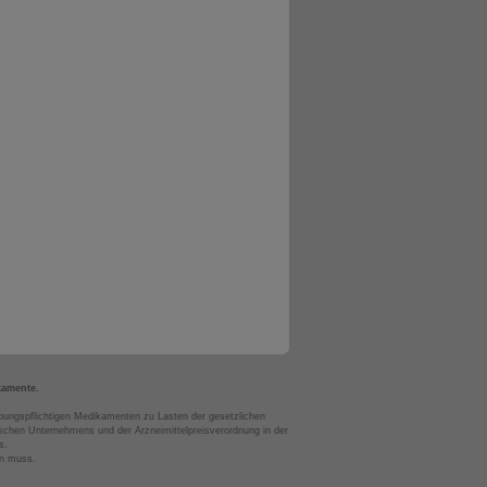
kamente.
bungspflichtigen Medikamenten zu Lasten der gesetzlichen
chen Unternehmens und der Arzneimittelpreisverordnung in der
s.
en muss.