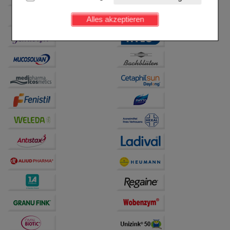
Kundenkonto), weshalb auf diese nicht verzichtet
werden kann.
Alles akzeptieren
Komfort:
Diese Cookies werden genutzt um das
Einkaufserlebnis noch ansprechender zu gestalten,
beispielsweise für die Wiedererkennung des
Besuchers oder unsere Seite an bevorzugte
Verhaltensweisen (z.B. Spracheinstellung)
anzupassen. Komfort-Cookies ermöglichen es uns
auch auf Ihre Bedürfnisse zugeschrittene Inhalte
anzuzeigen und unser Partnerprogramm zu
betreiben.
Statistik & Tracking:
Hierüber lassen sich
Informationen über die Art und Weise der Nutzung
unserer Website sammeln, mit deren Hilfe wir unsere
Website weiter für Sie optimieren können, den Inhalt
auf unserer Website aber auch die Werbung auf
Drittseiten möglichst relevant für Sie zu gestalten.
Bitte beachten Sie, dass Daten hierfür teilweise an
Dritte wie z.B. Google oder soziale Medien
übertragen werden.