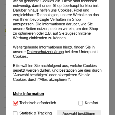
wir so genannte Cookies ein. Diese sind technisch
notwendig, damit unser Shop überhaupt funktioniert.
Darüber hinaus helfen uns Cookies, Pixel und
vergleichbare Technologien, unsere Website an das
von Ihnen bevorzugte Verhalten im Shop
anzupassen. Die Informationen darüber, wie Sie
unsere Seiten nutzen, setzen wir ein, um den Shop
zu optimieren oder z.B. auf Sie zugeschnittene
Werbung einblenden zu können.
Weitergehende Informationen hierzu finden Sie in
unserer
Datenschutzerklärung
bei dem Unterpunkt
Cookies
.
Bitte wählen Sie nachfolgend aus, welche Cookies
gesetzt werden dürfen, und bestätigen Sie dies durch
"Auswahl bestätigen" oder akzeptieren Sie alle
Cookies durch "Alles akzeptieren":
Mehr Information
Technisch Notwendig:
Technisch erforderlich
Hierbei handelt es sich um
Komfort
Cookies, die für die Grundfunktionen unserer
Website notwendig sind (z.B. Navigation, Warenkorb,
Statistik & Tracking
Auswahl bestätigen