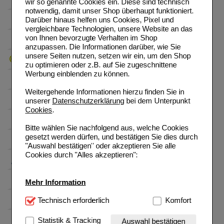
wir so genannte Cookies ein. Diese sind technisch
notwendig, damit unser Shop überhaupt funktioniert.
Darüber hinaus helfen uns Cookies, Pixel und
vergleichbare Technologien, unsere Website an das
von Ihnen bevorzugte Verhalten im Shop
anzupassen. Die Informationen darüber, wie Sie
unsere Seiten nutzen, setzen wir ein, um den Shop
zu optimieren oder z.B. auf Sie zugeschnittene
Werbung einblenden zu können.
Weitergehende Informationen hierzu finden Sie in
unserer
Datenschutzerklärung
bei dem Unterpunkt
Cookies
.
Bitte wählen Sie nachfolgend aus, welche Cookies
gesetzt werden dürfen, und bestätigen Sie dies durch
"Auswahl bestätigen" oder akzeptieren Sie alle
Cookies durch "Alles akzeptieren":
Mehr Information
Technisch Notwendig:
Technisch erforderlich
Hierbei handelt es sich um
Komfort
Cookies, die für die Grundfunktionen unserer
Website notwendig sind (z.B. Navigation, Warenkorb,
Statistik & Tracking
Auswahl bestätigen