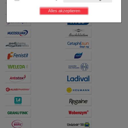
Kundenkonto), weshalb auf diese nicht verzichtet
werden kann.
Alles akzeptieren
Komfort:
Diese Cookies werden genutzt um das
Einkaufserlebnis noch ansprechender zu gestalten,
beispielsweise für die Wiedererkennung des
Besuchers oder unsere Seite an bevorzugte
Verhaltensweisen (z.B. Spracheinstellung)
anzupassen. Komfort-Cookies ermöglichen es uns
auch auf Ihre Bedürfnisse zugeschrittene Inhalte
anzuzeigen und unser Partnerprogramm zu
betreiben.
Statistik & Tracking:
Hierüber lassen sich
Informationen über die Art und Weise der Nutzung
unserer Website sammeln, mit deren Hilfe wir unsere
Website weiter für Sie optimieren können, den Inhalt
auf unserer Website aber auch die Werbung auf
Drittseiten möglichst relevant für Sie zu gestalten.
Bitte beachten Sie, dass Daten hierfür teilweise an
Dritte wie z.B. Google oder soziale Medien
übertragen werden.