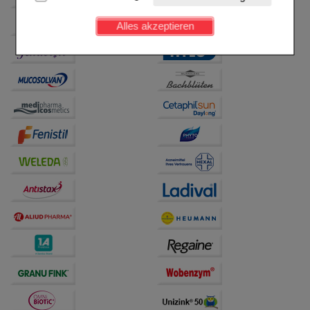
Kundenkonto), weshalb auf diese nicht verzichtet
werden kann.
Alles akzeptieren
Komfort:
Diese Cookies werden genutzt um das
Einkaufserlebnis noch ansprechender zu gestalten,
beispielsweise für die Wiedererkennung des
Besuchers oder unsere Seite an bevorzugte
Verhaltensweisen (z.B. Spracheinstellung)
anzupassen. Komfort-Cookies ermöglichen es uns
auch auf Ihre Bedürfnisse zugeschrittene Inhalte
anzuzeigen und unser Partnerprogramm zu
betreiben.
Statistik & Tracking:
Hierüber lassen sich
Informationen über die Art und Weise der Nutzung
unserer Website sammeln, mit deren Hilfe wir unsere
Website weiter für Sie optimieren können, den Inhalt
auf unserer Website aber auch die Werbung auf
Drittseiten möglichst relevant für Sie zu gestalten.
Bitte beachten Sie, dass Daten hierfür teilweise an
Dritte wie z.B. Google oder soziale Medien
übertragen werden.