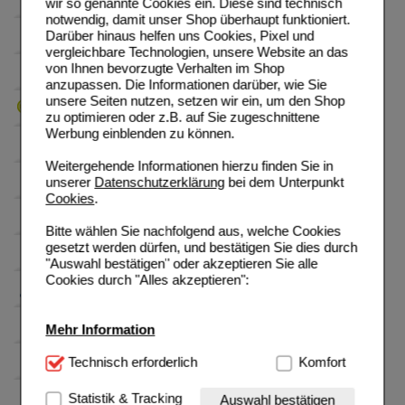
wir so genannte Cookies ein. Diese sind technisch
notwendig, damit unser Shop überhaupt funktioniert.
Darüber hinaus helfen uns Cookies, Pixel und
vergleichbare Technologien, unsere Website an das
von Ihnen bevorzugte Verhalten im Shop
anzupassen. Die Informationen darüber, wie Sie
unsere Seiten nutzen, setzen wir ein, um den Shop
zu optimieren oder z.B. auf Sie zugeschnittene
Werbung einblenden zu können.
Weitergehende Informationen hierzu finden Sie in
unserer
Datenschutzerklärung
bei dem Unterpunkt
Cookies
.
Bitte wählen Sie nachfolgend aus, welche Cookies
gesetzt werden dürfen, und bestätigen Sie dies durch
"Auswahl bestätigen" oder akzeptieren Sie alle
Cookies durch "Alles akzeptieren":
Mehr Information
Technisch Notwendig:
Technisch erforderlich
Hierbei handelt es sich um
Komfort
Cookies, die für die Grundfunktionen unserer
Website notwendig sind (z.B. Navigation, Warenkorb,
Statistik & Tracking
Auswahl bestätigen