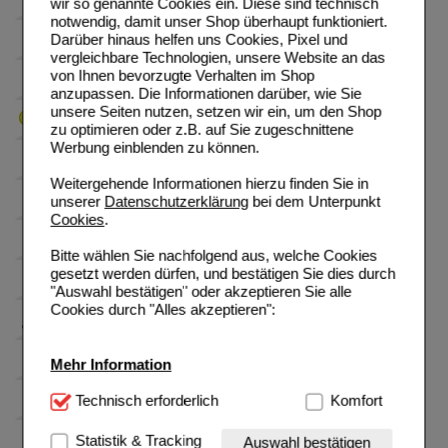
wir so genannte Cookies ein. Diese sind technisch
notwendig, damit unser Shop überhaupt funktioniert.
Darüber hinaus helfen uns Cookies, Pixel und
vergleichbare Technologien, unsere Website an das
von Ihnen bevorzugte Verhalten im Shop
anzupassen. Die Informationen darüber, wie Sie
unsere Seiten nutzen, setzen wir ein, um den Shop
zu optimieren oder z.B. auf Sie zugeschnittene
Werbung einblenden zu können.
Weitergehende Informationen hierzu finden Sie in
unserer
Datenschutzerklärung
bei dem Unterpunkt
Cookies
.
Bitte wählen Sie nachfolgend aus, welche Cookies
gesetzt werden dürfen, und bestätigen Sie dies durch
"Auswahl bestätigen" oder akzeptieren Sie alle
Cookies durch "Alles akzeptieren":
Mehr Information
Technisch Notwendig:
Technisch erforderlich
Hierbei handelt es sich um
Komfort
Cookies, die für die Grundfunktionen unserer
Website notwendig sind (z.B. Navigation, Warenkorb,
Statistik & Tracking
Auswahl bestätigen