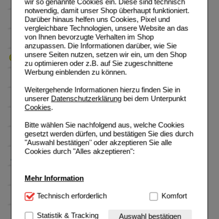
wir so genannte Cookies ein. Diese sind technisch
notwendig, damit unser Shop überhaupt funktioniert.
Darüber hinaus helfen uns Cookies, Pixel und
vergleichbare Technologien, unsere Website an das
von Ihnen bevorzugte Verhalten im Shop
anzupassen. Die Informationen darüber, wie Sie
unsere Seiten nutzen, setzen wir ein, um den Shop
zu optimieren oder z.B. auf Sie zugeschnittene
Werbung einblenden zu können.
Weitergehende Informationen hierzu finden Sie in
unserer
Datenschutzerklärung
bei dem Unterpunkt
Cookies
.
Bitte wählen Sie nachfolgend aus, welche Cookies
gesetzt werden dürfen, und bestätigen Sie dies durch
"Auswahl bestätigen" oder akzeptieren Sie alle
Cookies durch "Alles akzeptieren":
Mehr Information
Technisch Notwendig:
Technisch erforderlich
Hierbei handelt es sich um
Komfort
Cookies, die für die Grundfunktionen unserer
Website notwendig sind (z.B. Navigation, Warenkorb,
Statistik & Tracking
Auswahl bestätigen