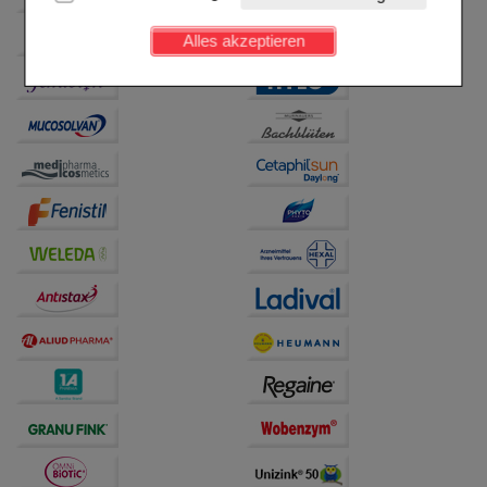
Kundenkonto), weshalb auf diese nicht verzichtet
werden kann.
Alles akzeptieren
Komfort:
Diese Cookies werden genutzt um das
Einkaufserlebnis noch ansprechender zu gestalten,
beispielsweise für die Wiedererkennung des
Besuchers oder unsere Seite an bevorzugte
Verhaltensweisen (z.B. Spracheinstellung)
anzupassen. Komfort-Cookies ermöglichen es uns
auch auf Ihre Bedürfnisse zugeschrittene Inhalte
anzuzeigen und unser Partnerprogramm zu
betreiben.
Statistik & Tracking:
Hierüber lassen sich
Informationen über die Art und Weise der Nutzung
unserer Website sammeln, mit deren Hilfe wir unsere
Website weiter für Sie optimieren können, den Inhalt
auf unserer Website aber auch die Werbung auf
Drittseiten möglichst relevant für Sie zu gestalten.
Bitte beachten Sie, dass Daten hierfür teilweise an
Dritte wie z.B. Google oder soziale Medien
übertragen werden.