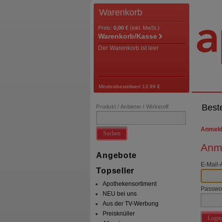
Warenkorb
Preis:
0,00 €
(inkl. MwSt.)
Warenkorb/Kasse
Der Warenkorb ist leer
Mindestbestellwert 13,99 €
Best
Produkt / Anbieter / Wirkstoff
Anmel
Suchen
Anme
Angebote
E-Mail-
Topseller
Apothekensortiment
Passwo
NEU bei uns
Aus der TV-Werbung
Preisknüller
Login