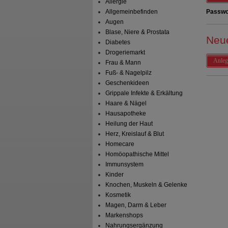
Allergie
Allgemeinbefinden
Passwo
Augen
Blase, Niere & Prostata
Neu
Diabetes
Drogeriemarkt
Anleg
Frau & Mann
Fuß- & Nagelpilz
Geschenkideen
Grippale Infekte & Erkältung
Haare & Nägel
Hausapotheke
Heilung der Haut
Herz, Kreislauf & Blut
Homecare
Homöopathische Mittel
Immunsystem
Kinder
Knochen, Muskeln & Gelenke
Kosmetik
Magen, Darm & Leber
Markenshops
Nahrungsergänzung