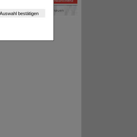
nserer Website
Auswahl bestätigen
tet werden kann.
estalten,
rhaltensweisen (z.B.
nisse zugeschrittene
ng unserer Website
uf unserer Website aber
, dass Daten hierfür