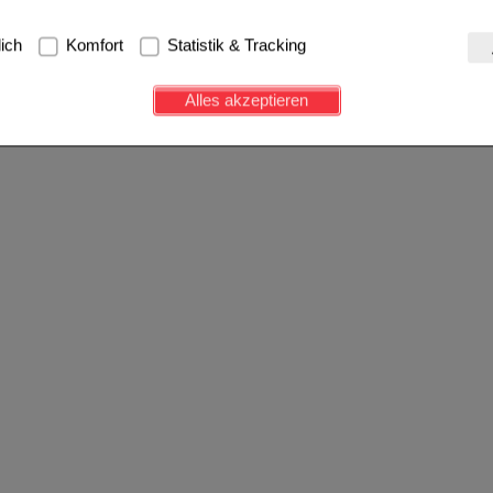
g:
Hierbei handelt es sich um Cookies, die für die Grundfunktionen u
lich
Komfort
Statistik & Tracking
avigation, Warenkorb, Kundenkonto), weshalb auf diese nicht verzich
s werden genutzt um das Einkaufserlebnis noch ansprechender zu g
Alles akzeptieren
e Wiedererkennung des Besuchers oder unsere Seite an bevorzugte Ve
zupassen. Komfort-Cookies ermöglichen es uns auch auf Ihre Bedürf
d unser Partnerprogramm zu betreiben.
ierüber lassen sich Informationen über die Art und Weise der Nutzu
fe wir unsere Website weiter für Sie optimieren können, den Inhalt a
ittseiten möglichst relevant für Sie zu gestalten. Bitte beachten Sie
e z.B. Google oder soziale Medien übertragen werden.