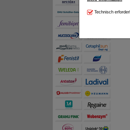
Technisch Notwendi
Technisch erforder
notwendig sind (z.B. N
Komfort:
Diese Cookie
beispielsweise für di
Spracheinstellung) an
Inhalte anzuzeigen un
Statistik & Tracking:
H
sammeln, mit deren Hil
auch die Werbung auf Dr
teilweise an Dritte wi