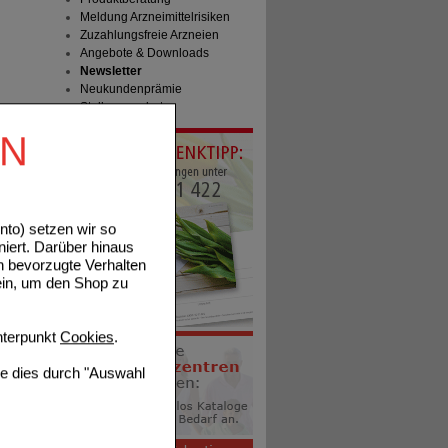
Meldung Arzneimittelrisiken
Zuzahlungsfreie Arzneien
Angebote & Downloads
Newsletter
Neukundenprämie
Stellenangebote
EN
to) setzen wir so
niert. Darüber hinaus
n bevorzugte Verhalten
ein, um den Shop zu
terpunkt
Cookies
.
ie dies durch "Auswahl