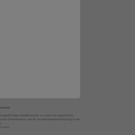
kamente.
bungspflichtigen Medikamenten zu Lasten der gesetzlichen
chen Unternehmens und der Arzneimittelpreisverordnung in der
s.
en muss.