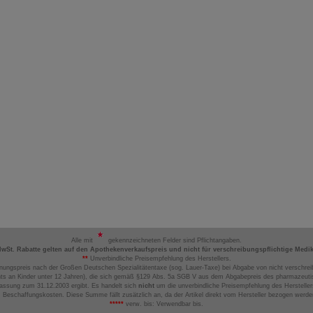
Alle mit
gekennzeichneten Felder sind Pflichtangaben.
MwSt. Rabatte gelten auf den Apothekenverkaufspreis und nicht für verschreibungspflichtige Medi
**
Unverbindliche Preisempfehlung des Herstellers.
nungspreis nach der Großen Deutschen Spezialitätentaxe (sog. Lauer-Taxe) bei Abgabe von nicht verschrei
ts an Kinder unter 12 Jahren), die sich gemäß §129 Abs. 5a SGB V aus dem Abgabepreis des pharmazeutis
assung zum 31.12.2003 ergibt. Es handelt sich
nicht
um die unverbindliche Preisempfehlung des Hersteller
 Beschaffungskosten. Diese Summe fällt zusätzlich an, da der Artikel direkt vom Hersteller bezogen werd
*****
verw. bis: Verwendbar bis.