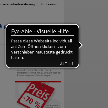
rrierefreiheitserklärung
Impressum
Seite drucken
0800-10 11 422
gebührenfreie Rufnummer
Versandkostenfrei
innerhalb Deutschlands bei einem
Mindestbestellwert von 13,99 Euro oder bei
Einsendung eines Kassenrezeptes