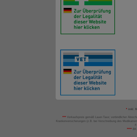
*
inkl. 
***
Verkaufspreis gemäß Lauer-Taxe; verbindlicher Abrech
Krankenversicherungen (z.B. bei Verschreibung des Medikamen
F
****
BK: