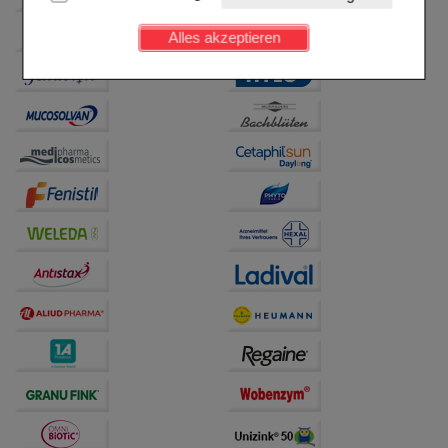
Kundenkonto), weshalb auf diese nicht verzichtet
werden kann.
Alles akzeptieren
Komfort:
Diese Cookies werden genutzt um das
Einkaufserlebnis noch ansprechender zu gestalten,
beispielsweise für die Wiedererkennung des
Besuchers oder unsere Seite an bevorzugte
Verhaltensweisen (z.B. Spracheinstellung)
anzupassen. Komfort-Cookies ermöglichen es uns
auch auf Ihre Bedürfnisse zugeschrittene Inhalte
anzuzeigen und unser Partnerprogramm zu
betreiben.
Statistik & Tracking:
Hierüber lassen sich
Informationen über die Art und Weise der Nutzung
unserer Website sammeln, mit deren Hilfe wir unsere
Website weiter für Sie optimieren können, den Inhalt
auf unserer Website aber auch die Werbung auf
Drittseiten möglichst relevant für Sie zu gestalten.
Bitte beachten Sie, dass Daten hierfür teilweise an
Dritte wie z.B. Google oder soziale Medien
übertragen werden.