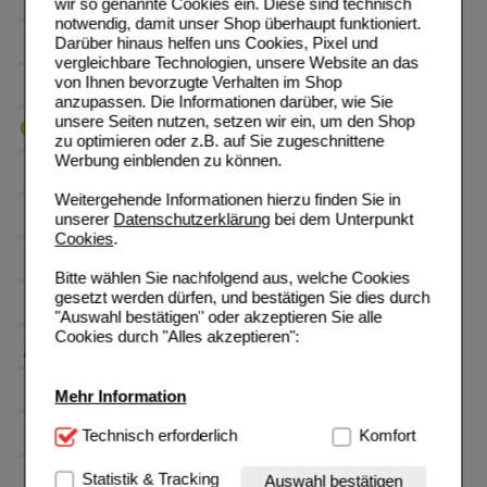
wir so genannte Cookies ein. Diese sind technisch
notwendig, damit unser Shop überhaupt funktioniert.
Darüber hinaus helfen uns Cookies, Pixel und
vergleichbare Technologien, unsere Website an das
von Ihnen bevorzugte Verhalten im Shop
anzupassen. Die Informationen darüber, wie Sie
unsere Seiten nutzen, setzen wir ein, um den Shop
zu optimieren oder z.B. auf Sie zugeschnittene
Werbung einblenden zu können.
Weitergehende Informationen hierzu finden Sie in
unserer
Datenschutzerklärung
bei dem Unterpunkt
Cookies
.
Bitte wählen Sie nachfolgend aus, welche Cookies
gesetzt werden dürfen, und bestätigen Sie dies durch
"Auswahl bestätigen" oder akzeptieren Sie alle
Cookies durch "Alles akzeptieren":
Mehr Information
Technisch Notwendig:
Technisch erforderlich
Hierbei handelt es sich um
Komfort
Cookies, die für die Grundfunktionen unserer
Website notwendig sind (z.B. Navigation, Warenkorb,
Statistik & Tracking
Auswahl bestätigen