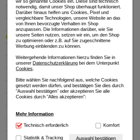
wir so genannte Cookies ein. Diese sind technisch
notwendig, damit unser Shop überhaupt funktioniert.
Darüber hinaus helfen uns Cookies, Pixel und
vergleichbare Technologien, unsere Website an das
von Ihnen bevorzugte Verhalten im Shop
anzupassen. Die Informationen darüber, wie Sie
unsere Seiten nutzen, setzen wir ein, um den Shop
zu optimieren oder z.B. auf Sie zugeschnittene
Werbung einblenden zu können.
Weitergehende Informationen hierzu finden Sie in
unserer
Datenschutzerklärung
bei dem Unterpunkt
Cookies
.
Bitte wählen Sie nachfolgend aus, welche Cookies
gesetzt werden dürfen, und bestätigen Sie dies durch
"Auswahl bestätigen" oder akzeptieren Sie alle
Cookies durch "Alles akzeptieren":
Mehr Information
Technisch Notwendig:
Technisch erforderlich
Hierbei handelt es sich um
Komfort
Cookies, die für die Grundfunktionen unserer
Website notwendig sind (z.B. Navigation, Warenkorb,
Statistik & Tracking
Auswahl bestätigen