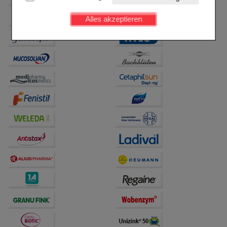
Kundenkonto), weshalb auf diese nicht verzichtet
werden kann.
Alles akzeptieren
Komfort:
Diese Cookies werden genutzt um das
Einkaufserlebnis noch ansprechender zu gestalten,
beispielsweise für die Wiedererkennung des
Besuchers oder unsere Seite an bevorzugte
Verhaltensweisen (z.B. Spracheinstellung)
anzupassen. Komfort-Cookies ermöglichen es uns
auch auf Ihre Bedürfnisse zugeschrittene Inhalte
anzuzeigen und unser Partnerprogramm zu
betreiben.
Statistik & Tracking:
Hierüber lassen sich
Informationen über die Art und Weise der Nutzung
unserer Website sammeln, mit deren Hilfe wir unsere
Website weiter für Sie optimieren können, den Inhalt
auf unserer Website aber auch die Werbung auf
Drittseiten möglichst relevant für Sie zu gestalten.
Bitte beachten Sie, dass Daten hierfür teilweise an
Dritte wie z.B. Google oder soziale Medien
übertragen werden.