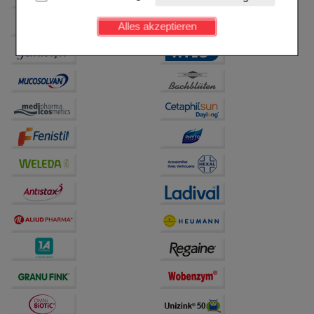
Kundenkonto), weshalb auf diese nicht verzichtet
werden kann.
Alles akzeptieren
Komfort:
Diese Cookies werden genutzt um das
Einkaufserlebnis noch ansprechender zu gestalten,
beispielsweise für die Wiedererkennung des
Besuchers oder unsere Seite an bevorzugte
Verhaltensweisen (z.B. Spracheinstellung)
anzupassen. Komfort-Cookies ermöglichen es uns
auch auf Ihre Bedürfnisse zugeschrittene Inhalte
anzuzeigen und unser Partnerprogramm zu
betreiben.
Statistik & Tracking:
Hierüber lassen sich
Informationen über die Art und Weise der Nutzung
unserer Website sammeln, mit deren Hilfe wir unsere
Website weiter für Sie optimieren können, den Inhalt
auf unserer Website aber auch die Werbung auf
Drittseiten möglichst relevant für Sie zu gestalten.
Bitte beachten Sie, dass Daten hierfür teilweise an
Dritte wie z.B. Google oder soziale Medien
übertragen werden.