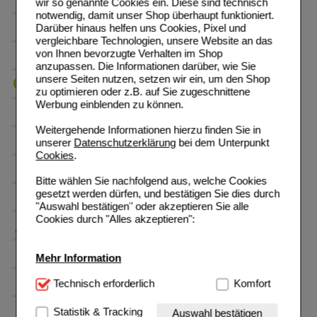
wir so genannte Cookies ein. Diese sind technisch
notwendig, damit unser Shop überhaupt funktioniert.
Darüber hinaus helfen uns Cookies, Pixel und
vergleichbare Technologien, unsere Website an das
von Ihnen bevorzugte Verhalten im Shop
anzupassen. Die Informationen darüber, wie Sie
unsere Seiten nutzen, setzen wir ein, um den Shop
zu optimieren oder z.B. auf Sie zugeschnittene
Werbung einblenden zu können.
Weitergehende Informationen hierzu finden Sie in
unserer
Datenschutzerklärung
bei dem Unterpunkt
Cookies
.
Bitte wählen Sie nachfolgend aus, welche Cookies
gesetzt werden dürfen, und bestätigen Sie dies durch
"Auswahl bestätigen" oder akzeptieren Sie alle
Cookies durch "Alles akzeptieren":
Mehr Information
Technisch Notwendig:
Technisch erforderlich
Hierbei handelt es sich um
Komfort
Cookies, die für die Grundfunktionen unserer
Website notwendig sind (z.B. Navigation, Warenkorb,
Statistik & Tracking
Auswahl bestätigen