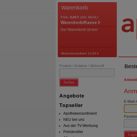
Warenkorb
Preis:
0,00 €
(inkl. MwSt.)
Warenkorb/Kasse
Der Warenkorb ist leer
Mindestbestellwert 13,99 €
Best
Produkt / Anbieter / Wirkstoff
Anmel
Suchen
Anme
Angebote
E-Mail-
Topseller
Apothekensortiment
Passwo
NEU bei uns
Aus der TV-Werbung
Preisknüller
Login