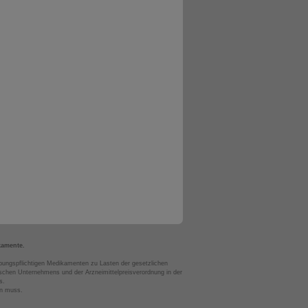
kamente.
bungspflichtigen Medikamenten zu Lasten der gesetzlichen
chen Unternehmens und der Arzneimittelpreisverordnung in der
s.
en muss.