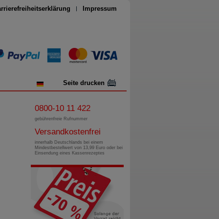
rrierefreiheitserklärung
Impressum
Seite drucken
0800-10 11 422
gebührenfreie Rufnummer
Versandkostenfrei
innerhalb Deutschlands bei einem
Mindestbestellwert von 13,99 Euro oder bei
Einsendung eines Kassenrezeptes