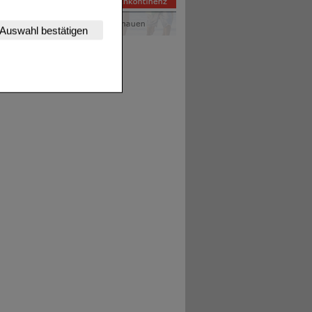
nserer Website
Auswahl bestätigen
tet werden kann.
estalten,
rhaltensweisen (z.B.
nisse zugeschrittene
ng unserer Website
uf unserer Website aber
, dass Daten hierfür