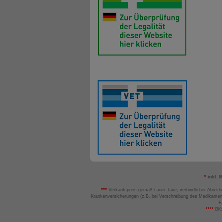
*
inkl. 
***
Verkaufspreis gemäß Lauer-Taxe; verbindlicher Abrech
Krankenversicherungen (z.B. bei Verschreibung des Medikamen
F
****
BK: