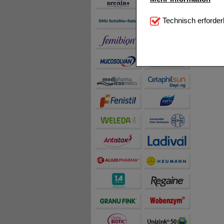
Technisch Notwendi
Technisch erforder
notwendig sind (z.B. N
Komfort:
Diese Cookie
beispielsweise für di
Spracheinstellung) an
Inhalte anzuzeigen un
Statistik & Tracking:
H
sammeln, mit deren Hil
auch die Werbung auf Dr
teilweise an Dritte wi