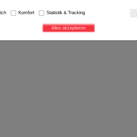
g:
Hierbei handelt es sich um Cookies, die für die Grundfunktionen u
lich
Komfort
Statistik & Tracking
avigation, Warenkorb, Kundenkonto), weshalb auf diese nicht verzich
s werden genutzt um das Einkaufserlebnis noch ansprechender zu g
Alles akzeptieren
e Wiedererkennung des Besuchers oder unsere Seite an bevorzugte Ve
zupassen. Komfort-Cookies ermöglichen es uns auch auf Ihre Bedürf
d unser Partnerprogramm zu betreiben.
ierüber lassen sich Informationen über die Art und Weise der Nutzu
fe wir unsere Website weiter für Sie optimieren können, den Inhalt a
ittseiten möglichst relevant für Sie zu gestalten. Bitte beachten Sie
e z.B. Google oder soziale Medien übertragen werden.