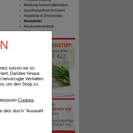
Meldung Arzneimittelrisiken
Zuzahlungsfreie Arzneien
Angebote & Downloads
Newsletter
Neukundenprämie
Stellenangebote
EN
to) setzen wir so
niert. Darüber hinaus
n bevorzugte Verhalten
ein, um den Shop zu
terpunkt
Cookies
.
ie dies durch "Auswahl