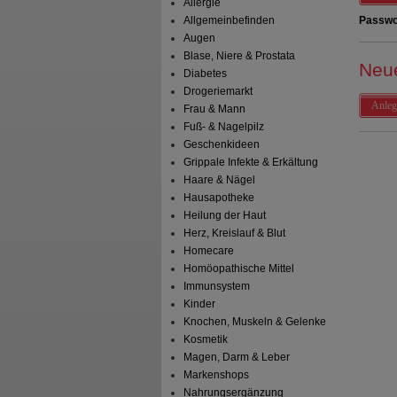
Allergie
Allgemeinbefinden
Passwo
Augen
Blase, Niere & Prostata
Neu
Diabetes
Drogeriemarkt
Anleg
Frau & Mann
Fuß- & Nagelpilz
Geschenkideen
Grippale Infekte & Erkältung
Haare & Nägel
Hausapotheke
Heilung der Haut
Herz, Kreislauf & Blut
Homecare
Homöopathische Mittel
Immunsystem
Kinder
Knochen, Muskeln & Gelenke
Kosmetik
Magen, Darm & Leber
Markenshops
Nahrungsergänzung