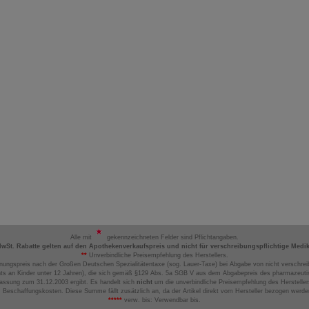
Alle mit
gekennzeichneten Felder sind Pflichtangaben.
MwSt. Rabatte gelten auf den Apothekenverkaufspreis und nicht für verschreibungspflichtige Medi
**
Unverbindliche Preisempfehlung des Herstellers.
nungspreis nach der Großen Deutschen Spezialitätentaxe (sog. Lauer-Taxe) bei Abgabe von nicht verschrei
ts an Kinder unter 12 Jahren), die sich gemäß §129 Abs. 5a SGB V aus dem Abgabepreis des pharmazeutis
assung zum 31.12.2003 ergibt. Es handelt sich
nicht
um die unverbindliche Preisempfehlung des Hersteller
 Beschaffungskosten. Diese Summe fällt zusätzlich an, da der Artikel direkt vom Hersteller bezogen werd
*****
verw. bis: Verwendbar bis.