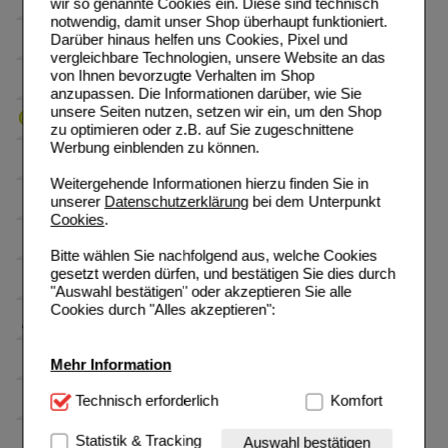
wir so genannte Cookies ein. Diese sind technisch
notwendig, damit unser Shop überhaupt funktioniert.
Darüber hinaus helfen uns Cookies, Pixel und
vergleichbare Technologien, unsere Website an das
von Ihnen bevorzugte Verhalten im Shop
anzupassen. Die Informationen darüber, wie Sie
unsere Seiten nutzen, setzen wir ein, um den Shop
zu optimieren oder z.B. auf Sie zugeschnittene
Werbung einblenden zu können.
Weitergehende Informationen hierzu finden Sie in
unserer
Datenschutzerklärung
bei dem Unterpunkt
Cookies
.
Bitte wählen Sie nachfolgend aus, welche Cookies
gesetzt werden dürfen, und bestätigen Sie dies durch
"Auswahl bestätigen" oder akzeptieren Sie alle
Cookies durch "Alles akzeptieren":
Mehr Information
Technisch Notwendig:
Technisch erforderlich
Hierbei handelt es sich um
Komfort
Cookies, die für die Grundfunktionen unserer
Website notwendig sind (z.B. Navigation, Warenkorb,
Statistik & Tracking
Auswahl bestätigen