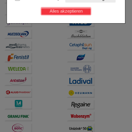
Kundenkonto), weshalb auf diese nicht verzichtet
werden kann.
Alles akzeptieren
Komfort:
Diese Cookies werden genutzt um das
Einkaufserlebnis noch ansprechender zu gestalten,
beispielsweise für die Wiedererkennung des
Besuchers oder unsere Seite an bevorzugte
Verhaltensweisen (z.B. Spracheinstellung)
anzupassen. Komfort-Cookies ermöglichen es uns
auch auf Ihre Bedürfnisse zugeschrittene Inhalte
anzuzeigen und unser Partnerprogramm zu
betreiben.
Statistik & Tracking:
Hierüber lassen sich
Informationen über die Art und Weise der Nutzung
unserer Website sammeln, mit deren Hilfe wir unsere
Website weiter für Sie optimieren können, den Inhalt
auf unserer Website aber auch die Werbung auf
Drittseiten möglichst relevant für Sie zu gestalten.
Bitte beachten Sie, dass Daten hierfür teilweise an
Dritte wie z.B. Google oder soziale Medien
übertragen werden.