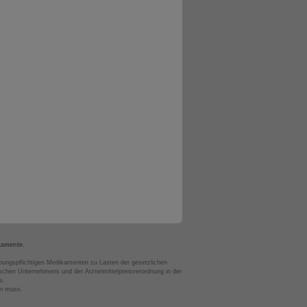
kamente.
bungspflichtigen Medikamenten zu Lasten der gesetzlichen
chen Unternehmens und der Arzneimittelpreisverordnung in der
s.
en muss.