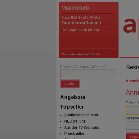
Warenkorb
Preis:
0,00 €
(inkl. MwSt.)
Warenkorb/Kasse
Der Warenkorb ist leer
Mindestbestellwert 13,99 €
Best
Produkt / Anbieter / Wirkstoff
Anmel
Suchen
Anme
Angebote
E-Mail-
Topseller
Apothekensortiment
Passwo
NEU bei uns
Aus der TV-Werbung
Preisknüller
Login