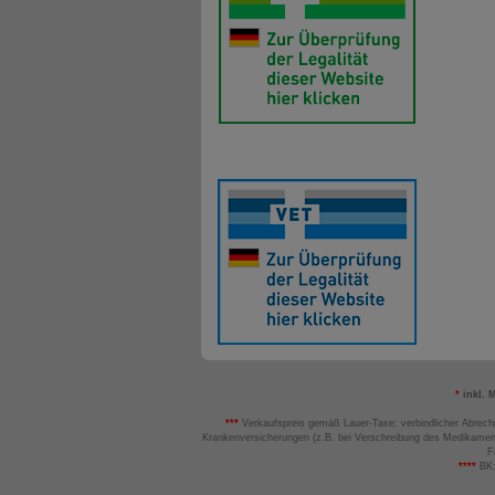
*
inkl. 
***
Verkaufspreis gemäß Lauer-Taxe; verbindlicher Abrech
Krankenversicherungen (z.B. bei Verschreibung des Medikamen
F
****
BK: