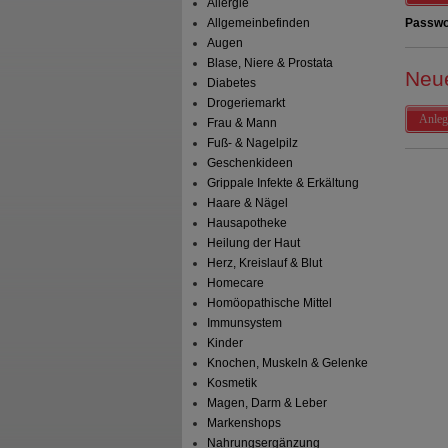
Allergie
Allgemeinbefinden
Passwo
Augen
Blase, Niere & Prostata
Neu
Diabetes
Drogeriemarkt
Anleg
Frau & Mann
Fuß- & Nagelpilz
Geschenkideen
Grippale Infekte & Erkältung
Haare & Nägel
Hausapotheke
Heilung der Haut
Herz, Kreislauf & Blut
Homecare
Homöopathische Mittel
Immunsystem
Kinder
Knochen, Muskeln & Gelenke
Kosmetik
Magen, Darm & Leber
Markenshops
Nahrungsergänzung