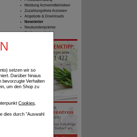
Meldung Arzneimittelrisiken
Zuzahlungsfreie Arzneien
Angebote & Downloads
Newsletter
Neukundenprämie
Stellenangebote
EN
to) setzen wir so
niert. Darüber hinaus
n bevorzugte Verhalten
ein, um den Shop zu
terpunkt
Cookies
.
ie dies durch "Auswahl