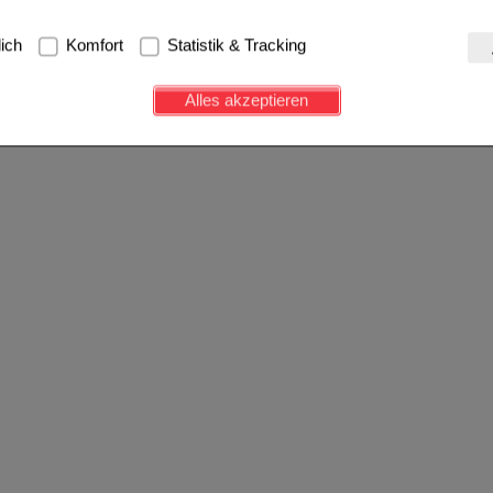
g:
Hierbei handelt es sich um Cookies, die für die Grundfunktionen u
lich
Komfort
Statistik & Tracking
avigation, Warenkorb, Kundenkonto), weshalb auf diese nicht verzich
s werden genutzt um das Einkaufserlebnis noch ansprechender zu g
Alles akzeptieren
e Wiedererkennung des Besuchers oder unsere Seite an bevorzugte Ve
zupassen. Komfort-Cookies ermöglichen es uns auch auf Ihre Bedürf
d unser Partnerprogramm zu betreiben.
ierüber lassen sich Informationen über die Art und Weise der Nutzu
fe wir unsere Website weiter für Sie optimieren können, den Inhalt a
ittseiten möglichst relevant für Sie zu gestalten. Bitte beachten Sie
e z.B. Google oder soziale Medien übertragen werden.