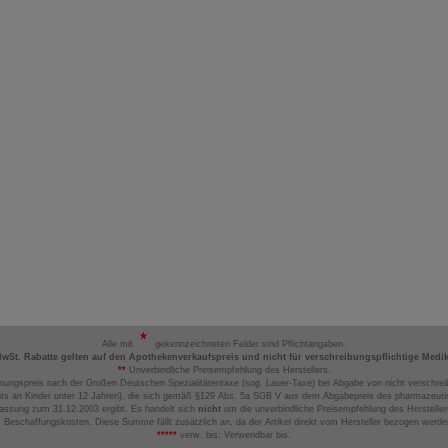
Alle mit
gekennzeichneten Felder sind Pflichtangaben.
MwSt. Rabatte gelten auf den Apothekenverkaufspreis und nicht für verschreibungspflichtige Medi
**
Unverbindliche Preisempfehlung des Herstellers.
nungspreis nach der Großen Deutschen Spezialitätentaxe (sog. Lauer-Taxe) bei Abgabe von nicht verschrei
ts an Kinder unter 12 Jahren), die sich gemäß §129 Abs. 5a SGB V aus dem Abgabepreis des pharmazeutis
assung zum 31.12.2003 ergibt. Es handelt sich
nicht
um die unverbindliche Preisempfehlung des Hersteller
 Beschaffungskosten. Diese Summe fällt zusätzlich an, da der Artikel direkt vom Hersteller bezogen werd
*****
verw. bis: Verwendbar bis.