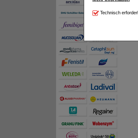
Technisch Notwendi
Technisch erforder
notwendig sind (z.B. N
Komfort:
Diese Cookie
beispielsweise für di
Spracheinstellung) an
Inhalte anzuzeigen un
Statistik & Tracking:
H
sammeln, mit deren Hil
auch die Werbung auf Dr
teilweise an Dritte wi