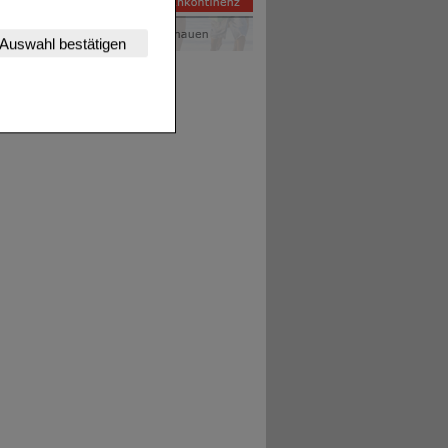
nserer Website
Auswahl bestätigen
tet werden kann.
estalten,
rhaltensweisen (z.B.
nisse zugeschrittene
ng unserer Website
uf unserer Website aber
, dass Daten hierfür