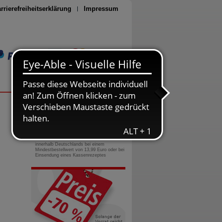
rrierefreiheitserklärung
Impressum
Seite drucken
0800-10 11 422
gebührenfreie Rufnummer
Versandkostenfrei
innerhalb Deutschlands bei einem
Mindestbestellwert von 13,99 Euro oder bei
Einsendung eines Kassenrezeptes