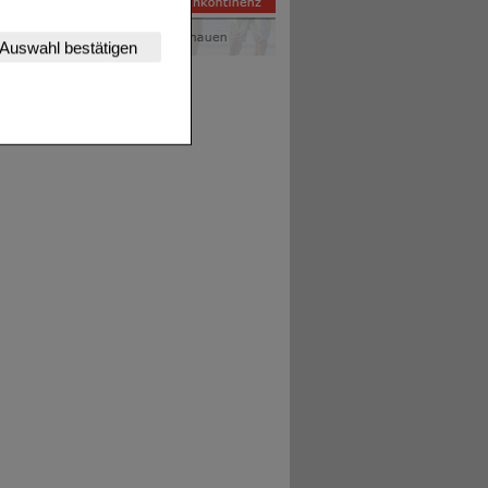
nserer Website
Auswahl bestätigen
tet werden kann.
estalten,
rhaltensweisen (z.B.
nisse zugeschrittene
ng unserer Website
uf unserer Website aber
, dass Daten hierfür