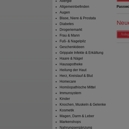
Allergie
Allgemeinbefinden
Passwo
Augen
Blase, Niere & Prostata
Neu
Diabetes
Drogeriemarkt
Anleg
Frau & Mann
Fuß- & Nagelpilz
Geschenkideen
Grippale Infekte & Erkältung
Haare & Nägel
Hausapotheke
Heilung der Haut
Herz, Kreislauf & Blut
Homecare
Homöopathische Mittel
Immunsystem
Kinder
Knochen, Muskeln & Gelenke
Kosmetik
Magen, Darm & Leber
Markenshops
Nahrungsergänzung