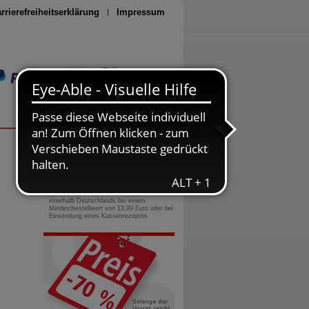
rrierefreiheitserklärung
Impressum
Seite drucken
0800-10 11 422
gebührenfreie Rufnummer
Versandkostenfrei
innerhalb Deutschlands bei einem
Mindestbestellwert von 13,99 Euro oder bei
Einsendung eines Kassenrezeptes