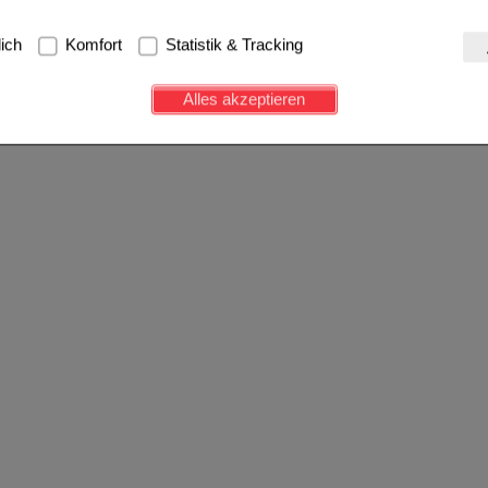
g:
Hierbei handelt es sich um Cookies, die für die Grundfunktionen u
lich
Komfort
Statistik & Tracking
avigation, Warenkorb, Kundenkonto), weshalb auf diese nicht verzich
s werden genutzt um das Einkaufserlebnis noch ansprechender zu g
Alles akzeptieren
e Wiedererkennung des Besuchers oder unsere Seite an bevorzugte Ve
zupassen. Komfort-Cookies ermöglichen es uns auch auf Ihre Bedürf
d unser Partnerprogramm zu betreiben.
ierüber lassen sich Informationen über die Art und Weise der Nutzu
fe wir unsere Website weiter für Sie optimieren können, den Inhalt a
ittseiten möglichst relevant für Sie zu gestalten. Bitte beachten Sie
e z.B. Google oder soziale Medien übertragen werden.