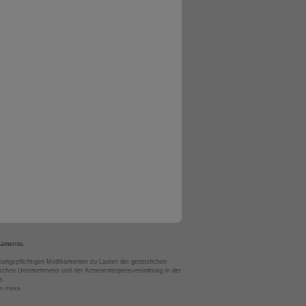
kamente.
bungspflichtigen Medikamenten zu Lasten der gesetzlichen
chen Unternehmens und der Arzneimittelpreisverordnung in der
s.
en muss.