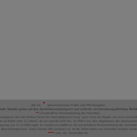
Alle mit
gekennzeichneten Felder sind Pflichtangaben.
MwSt. Rabatte gelten auf den Apothekenverkaufspreis und nicht für verschreibungspflichtige Medi
**
Unverbindliche Preisempfehlung des Herstellers.
nungspreis nach der Großen Deutschen Spezialitätentaxe (sog. Lauer-Taxe) bei Abgabe von nicht verschrei
ts an Kinder unter 12 Jahren), die sich gemäß §129 Abs. 5a SGB V aus dem Abgabepreis des pharmazeutis
assung zum 31.12.2003 ergibt. Es handelt sich
nicht
um die unverbindliche Preisempfehlung des Hersteller
 Beschaffungskosten. Diese Summe fällt zusätzlich an, da der Artikel direkt vom Hersteller bezogen werd
*****
verw. bis: Verwendbar bis.