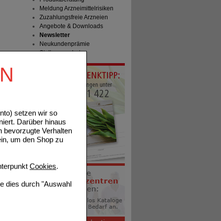
Meldung Arzneimittelrisiken
Zuzahlungsfreie Arzneien
Angebote & Downloads
Newsletter
Neukundenprämie
Stellenangebote
EN
to) setzen wir so
niert. Darüber hinaus
n bevorzugte Verhalten
ein, um den Shop zu
terpunkt
Cookies
.
ie dies durch "Auswahl