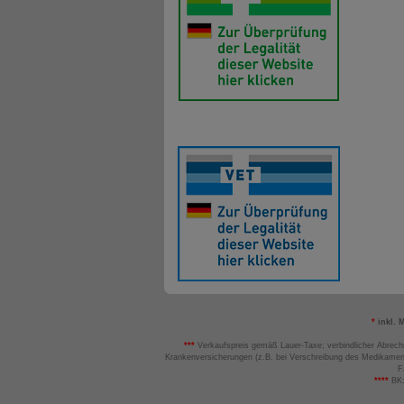
*
inkl. 
***
Verkaufspreis gemäß Lauer-Taxe; verbindlicher Abrech
Krankenversicherungen (z.B. bei Verschreibung des Medikamen
F
****
BK: