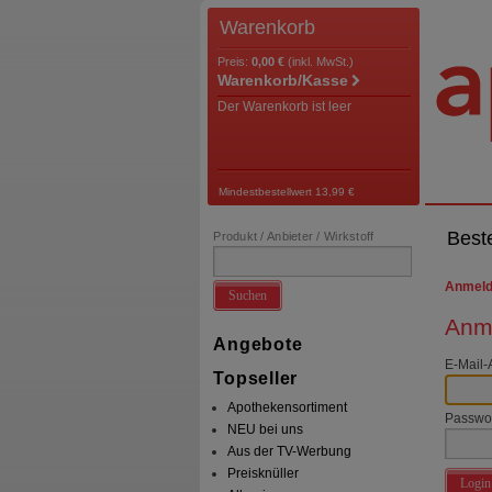
Warenkorb
Preis:
0,00 €
(inkl. MwSt.)
Warenkorb/Kasse
Der Warenkorb ist leer
Mindestbestellwert 13,99 €
Best
Produkt / Anbieter / Wirkstoff
Anmel
Suchen
Anme
Angebote
E-Mail-
Topseller
Apothekensortiment
Passwo
NEU bei uns
Aus der TV-Werbung
Preisknüller
Login