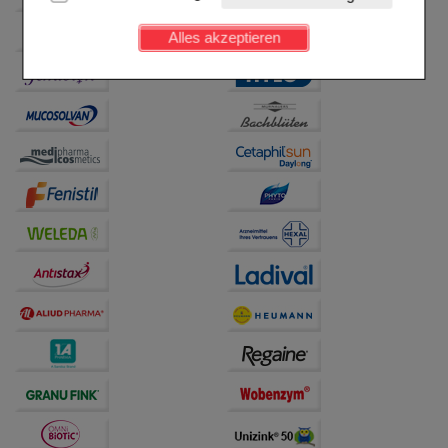
Kundenkonto), weshalb auf diese nicht verzichtet
werden kann.
Alles akzeptieren
Komfort:
Diese Cookies werden genutzt um das
Einkaufserlebnis noch ansprechender zu gestalten,
beispielsweise für die Wiedererkennung des
Besuchers oder unsere Seite an bevorzugte
Verhaltensweisen (z.B. Spracheinstellung)
anzupassen. Komfort-Cookies ermöglichen es uns
auch auf Ihre Bedürfnisse zugeschrittene Inhalte
anzuzeigen und unser Partnerprogramm zu
betreiben.
Statistik & Tracking:
Hierüber lassen sich
Informationen über die Art und Weise der Nutzung
unserer Website sammeln, mit deren Hilfe wir unsere
Website weiter für Sie optimieren können, den Inhalt
auf unserer Website aber auch die Werbung auf
Drittseiten möglichst relevant für Sie zu gestalten.
Bitte beachten Sie, dass Daten hierfür teilweise an
Dritte wie z.B. Google oder soziale Medien
übertragen werden.