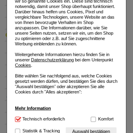
wir so genannte Cookies ein. Diese sind technisch
notwendig, damit unser Shop überhaupt funktioniert.
Darüber hinaus helfen uns Cookies, Pixel und
vergleichbare Technologien, unsere Website an das
von Ihnen bevorzugte Verhalten im Shop
anzupassen. Die Informationen darüber, wie Sie
unsere Seiten nutzen, setzen wir ein, um den Shop
zu optimieren oder z.B. auf Sie zugeschnittene
Werbung einblenden zu können.
Weitergehende Informationen hierzu finden Sie in
unserer
Datenschutzerklärung
bei dem Unterpunkt
Cookies
.
Bitte wählen Sie nachfolgend aus, welche Cookies
gesetzt werden dürfen, und bestätigen Sie dies durch
"Auswahl bestätigen" oder akzeptieren Sie alle
Cookies durch "Alles akzeptieren":
Mehr Information
Technisch Notwendig:
Technisch erforderlich
Hierbei handelt es sich um
Komfort
Cookies, die für die Grundfunktionen unserer
Website notwendig sind (z.B. Navigation, Warenkorb,
Statistik & Tracking
Auswahl bestätigen