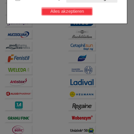
Kundenkonto), weshalb auf diese nicht verzichtet
werden kann.
Alles akzeptieren
Komfort:
Diese Cookies werden genutzt um das
Einkaufserlebnis noch ansprechender zu gestalten,
beispielsweise für die Wiedererkennung des
Besuchers oder unsere Seite an bevorzugte
Verhaltensweisen (z.B. Spracheinstellung)
anzupassen. Komfort-Cookies ermöglichen es uns
auch auf Ihre Bedürfnisse zugeschrittene Inhalte
anzuzeigen und unser Partnerprogramm zu
betreiben.
Statistik & Tracking:
Hierüber lassen sich
Informationen über die Art und Weise der Nutzung
unserer Website sammeln, mit deren Hilfe wir unsere
Website weiter für Sie optimieren können, den Inhalt
auf unserer Website aber auch die Werbung auf
Drittseiten möglichst relevant für Sie zu gestalten.
Bitte beachten Sie, dass Daten hierfür teilweise an
Dritte wie z.B. Google oder soziale Medien
übertragen werden.