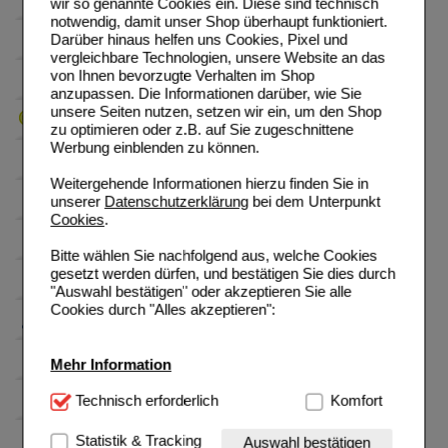
wir so genannte Cookies ein. Diese sind technisch
notwendig, damit unser Shop überhaupt funktioniert.
Darüber hinaus helfen uns Cookies, Pixel und
vergleichbare Technologien, unsere Website an das
von Ihnen bevorzugte Verhalten im Shop
anzupassen. Die Informationen darüber, wie Sie
unsere Seiten nutzen, setzen wir ein, um den Shop
zu optimieren oder z.B. auf Sie zugeschnittene
Werbung einblenden zu können.
Weitergehende Informationen hierzu finden Sie in
unserer
Datenschutzerklärung
bei dem Unterpunkt
Cookies
.
Bitte wählen Sie nachfolgend aus, welche Cookies
gesetzt werden dürfen, und bestätigen Sie dies durch
"Auswahl bestätigen" oder akzeptieren Sie alle
Cookies durch "Alles akzeptieren":
Mehr Information
Technisch Notwendig:
Technisch erforderlich
Hierbei handelt es sich um
Komfort
Cookies, die für die Grundfunktionen unserer
Website notwendig sind (z.B. Navigation, Warenkorb,
Statistik & Tracking
Auswahl bestätigen