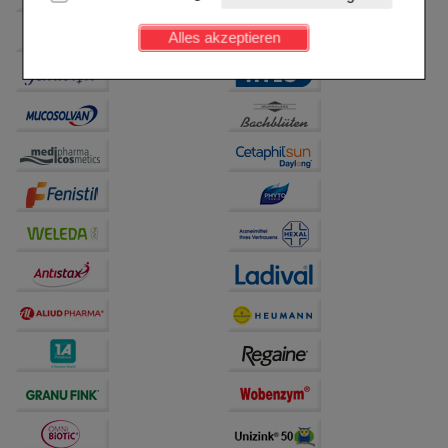
Kundenkonto), weshalb auf diese nicht verzichtet
werden kann.
Alles akzeptieren
Komfort:
Diese Cookies werden genutzt um das
Einkaufserlebnis noch ansprechender zu gestalten,
beispielsweise für die Wiedererkennung des
Besuchers oder unsere Seite an bevorzugte
Verhaltensweisen (z.B. Spracheinstellung)
anzupassen. Komfort-Cookies ermöglichen es uns
auch auf Ihre Bedürfnisse zugeschrittene Inhalte
anzuzeigen und unser Partnerprogramm zu
betreiben.
Statistik & Tracking:
Hierüber lassen sich
Informationen über die Art und Weise der Nutzung
unserer Website sammeln, mit deren Hilfe wir unsere
Website weiter für Sie optimieren können, den Inhalt
auf unserer Website aber auch die Werbung auf
Drittseiten möglichst relevant für Sie zu gestalten.
Bitte beachten Sie, dass Daten hierfür teilweise an
Dritte wie z.B. Google oder soziale Medien
übertragen werden.