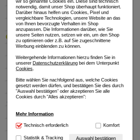
wir so genannte Cookies ein. Diese sind technisch
notwendig, damit unser Shop überhaupt funktioniert.
Darüber hinaus helfen uns Cookies, Pixel und
vergleichbare Technologien, unsere Website an das
von Ihnen bevorzugte Verhalten im Shop
anzupassen. Die Informationen darüber, wie Sie
unsere Seiten nutzen, setzen wir ein, um den Shop
zu optimieren oder z.B. auf Sie zugeschnittene
Werbung einblenden zu können.
Weitergehende Informationen hierzu finden Sie in
unserer
Datenschutzerklärung
bei dem Unterpunkt
Cookies
.
Bitte wählen Sie nachfolgend aus, welche Cookies
gesetzt werden dürfen, und bestätigen Sie dies durch
"Auswahl bestätigen" oder akzeptieren Sie alle
Cookies durch "Alles akzeptieren":
Mehr Information
Technisch Notwendig:
Technisch erforderlich
Hierbei handelt es sich um
Komfort
Cookies, die für die Grundfunktionen unserer
Website notwendig sind (z.B. Navigation, Warenkorb,
Statistik & Tracking
Auswahl bestätigen