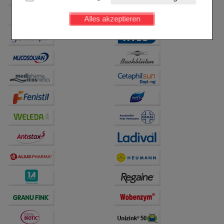
Kundenkonto), weshalb auf diese nicht verzichtet
werden kann.
Alles akzeptieren
Komfort:
Diese Cookies werden genutzt um das
Einkaufserlebnis noch ansprechender zu gestalten,
beispielsweise für die Wiedererkennung des
Besuchers oder unsere Seite an bevorzugte
Verhaltensweisen (z.B. Spracheinstellung)
anzupassen. Komfort-Cookies ermöglichen es uns
auch auf Ihre Bedürfnisse zugeschrittene Inhalte
anzuzeigen und unser Partnerprogramm zu
betreiben.
Statistik & Tracking:
Hierüber lassen sich
Informationen über die Art und Weise der Nutzung
unserer Website sammeln, mit deren Hilfe wir unsere
Website weiter für Sie optimieren können, den Inhalt
auf unserer Website aber auch die Werbung auf
Drittseiten möglichst relevant für Sie zu gestalten.
Bitte beachten Sie, dass Daten hierfür teilweise an
Dritte wie z.B. Google oder soziale Medien
übertragen werden.