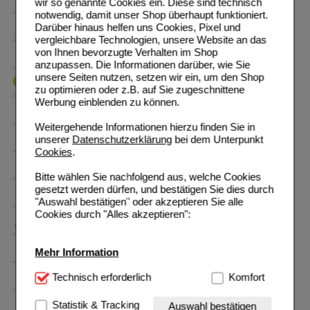
wir so genannte Cookies ein. Diese sind technisch
notwendig, damit unser Shop überhaupt funktioniert.
Darüber hinaus helfen uns Cookies, Pixel und
vergleichbare Technologien, unsere Website an das
von Ihnen bevorzugte Verhalten im Shop
anzupassen. Die Informationen darüber, wie Sie
unsere Seiten nutzen, setzen wir ein, um den Shop
zu optimieren oder z.B. auf Sie zugeschnittene
Werbung einblenden zu können.
Weitergehende Informationen hierzu finden Sie in
unserer
Datenschutzerklärung
bei dem Unterpunkt
Cookies
.
Bitte wählen Sie nachfolgend aus, welche Cookies
gesetzt werden dürfen, und bestätigen Sie dies durch
"Auswahl bestätigen" oder akzeptieren Sie alle
Cookies durch "Alles akzeptieren":
Mehr Information
Technisch Notwendig:
Technisch erforderlich
Hierbei handelt es sich um
Komfort
Cookies, die für die Grundfunktionen unserer
Website notwendig sind (z.B. Navigation, Warenkorb,
Statistik & Tracking
Auswahl bestätigen