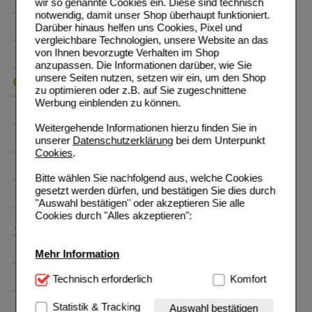
wir so genannte Cookies ein. Diese sind technisch
notwendig, damit unser Shop überhaupt funktioniert.
Darüber hinaus helfen uns Cookies, Pixel und
vergleichbare Technologien, unsere Website an das
von Ihnen bevorzugte Verhalten im Shop
anzupassen. Die Informationen darüber, wie Sie
unsere Seiten nutzen, setzen wir ein, um den Shop
zu optimieren oder z.B. auf Sie zugeschnittene
Werbung einblenden zu können.
Weitergehende Informationen hierzu finden Sie in
unserer
Datenschutzerklärung
bei dem Unterpunkt
Cookies
.
Bitte wählen Sie nachfolgend aus, welche Cookies
gesetzt werden dürfen, und bestätigen Sie dies durch
"Auswahl bestätigen" oder akzeptieren Sie alle
Cookies durch "Alles akzeptieren":
Mehr Information
Technisch Notwendig:
Technisch erforderlich
Hierbei handelt es sich um
Komfort
Cookies, die für die Grundfunktionen unserer
Website notwendig sind (z.B. Navigation, Warenkorb,
Statistik & Tracking
Auswahl bestätigen