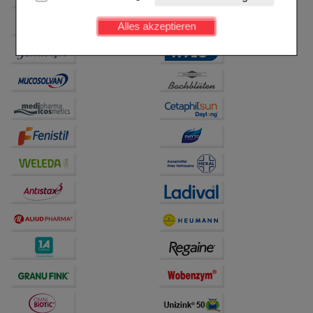
Kundenkonto), weshalb auf diese nicht verzichtet
werden kann.
Alles akzeptieren
Komfort:
Diese Cookies werden genutzt um das
Einkaufserlebnis noch ansprechender zu gestalten,
beispielsweise für die Wiedererkennung des
Besuchers oder unsere Seite an bevorzugte
Verhaltensweisen (z.B. Spracheinstellung)
anzupassen. Komfort-Cookies ermöglichen es uns
auch auf Ihre Bedürfnisse zugeschrittene Inhalte
anzuzeigen und unser Partnerprogramm zu
betreiben.
Statistik & Tracking:
Hierüber lassen sich
Informationen über die Art und Weise der Nutzung
unserer Website sammeln, mit deren Hilfe wir unsere
Website weiter für Sie optimieren können, den Inhalt
auf unserer Website aber auch die Werbung auf
Drittseiten möglichst relevant für Sie zu gestalten.
Bitte beachten Sie, dass Daten hierfür teilweise an
Dritte wie z.B. Google oder soziale Medien
übertragen werden.