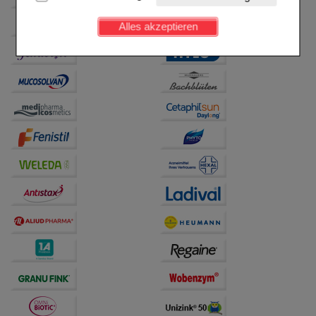
Kundenkonto), weshalb auf diese nicht verzichtet
werden kann.
Alles akzeptieren
Komfort:
Diese Cookies werden genutzt um das
Einkaufserlebnis noch ansprechender zu gestalten,
beispielsweise für die Wiedererkennung des
Besuchers oder unsere Seite an bevorzugte
Verhaltensweisen (z.B. Spracheinstellung)
anzupassen. Komfort-Cookies ermöglichen es uns
auch auf Ihre Bedürfnisse zugeschrittene Inhalte
anzuzeigen und unser Partnerprogramm zu
betreiben.
Statistik & Tracking:
Hierüber lassen sich
Informationen über die Art und Weise der Nutzung
unserer Website sammeln, mit deren Hilfe wir unsere
Website weiter für Sie optimieren können, den Inhalt
auf unserer Website aber auch die Werbung auf
Drittseiten möglichst relevant für Sie zu gestalten.
Bitte beachten Sie, dass Daten hierfür teilweise an
Dritte wie z.B. Google oder soziale Medien
übertragen werden.