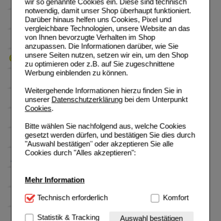
wir so genannte Cookies ein. Diese sind technisch
notwendig, damit unser Shop überhaupt funktioniert.
Darüber hinaus helfen uns Cookies, Pixel und
vergleichbare Technologien, unsere Website an das
von Ihnen bevorzugte Verhalten im Shop
anzupassen. Die Informationen darüber, wie Sie
unsere Seiten nutzen, setzen wir ein, um den Shop
zu optimieren oder z.B. auf Sie zugeschnittene
Werbung einblenden zu können.
Weitergehende Informationen hierzu finden Sie in
unserer
Datenschutzerklärung
bei dem Unterpunkt
Cookies
.
Bitte wählen Sie nachfolgend aus, welche Cookies
gesetzt werden dürfen, und bestätigen Sie dies durch
"Auswahl bestätigen" oder akzeptieren Sie alle
Cookies durch "Alles akzeptieren":
Mehr Information
Technisch Notwendig:
Technisch erforderlich
Hierbei handelt es sich um
Komfort
Cookies, die für die Grundfunktionen unserer
Website notwendig sind (z.B. Navigation, Warenkorb,
Statistik & Tracking
Auswahl bestätigen