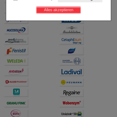
Kundenkonto), weshalb auf diese nicht verzichtet
werden kann.
Alles akzeptieren
Komfort:
Diese Cookies werden genutzt um das
Einkaufserlebnis noch ansprechender zu gestalten,
beispielsweise für die Wiedererkennung des
Besuchers oder unsere Seite an bevorzugte
Verhaltensweisen (z.B. Spracheinstellung)
anzupassen. Komfort-Cookies ermöglichen es uns
auch auf Ihre Bedürfnisse zugeschrittene Inhalte
anzuzeigen und unser Partnerprogramm zu
betreiben.
Statistik & Tracking:
Hierüber lassen sich
Informationen über die Art und Weise der Nutzung
unserer Website sammeln, mit deren Hilfe wir unsere
Website weiter für Sie optimieren können, den Inhalt
auf unserer Website aber auch die Werbung auf
Drittseiten möglichst relevant für Sie zu gestalten.
Bitte beachten Sie, dass Daten hierfür teilweise an
Dritte wie z.B. Google oder soziale Medien
übertragen werden.