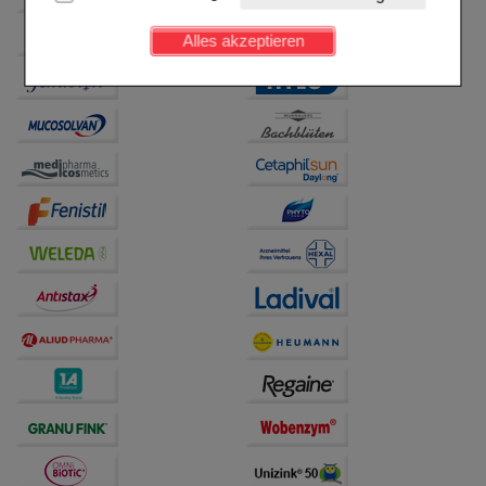
Kundenkonto), weshalb auf diese nicht verzichtet
werden kann.
Alles akzeptieren
Komfort:
Diese Cookies werden genutzt um das
Einkaufserlebnis noch ansprechender zu gestalten,
beispielsweise für die Wiedererkennung des
Besuchers oder unsere Seite an bevorzugte
Verhaltensweisen (z.B. Spracheinstellung)
anzupassen. Komfort-Cookies ermöglichen es uns
auch auf Ihre Bedürfnisse zugeschrittene Inhalte
anzuzeigen und unser Partnerprogramm zu
betreiben.
Statistik & Tracking:
Hierüber lassen sich
Informationen über die Art und Weise der Nutzung
unserer Website sammeln, mit deren Hilfe wir unsere
Website weiter für Sie optimieren können, den Inhalt
auf unserer Website aber auch die Werbung auf
Drittseiten möglichst relevant für Sie zu gestalten.
Bitte beachten Sie, dass Daten hierfür teilweise an
Dritte wie z.B. Google oder soziale Medien
übertragen werden.