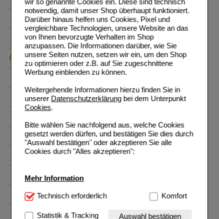
wir so genannte Cookies ein. Diese sind technisch
notwendig, damit unser Shop überhaupt funktioniert.
Darüber hinaus helfen uns Cookies, Pixel und
vergleichbare Technologien, unsere Website an das
von Ihnen bevorzugte Verhalten im Shop
anzupassen. Die Informationen darüber, wie Sie
unsere Seiten nutzen, setzen wir ein, um den Shop
zu optimieren oder z.B. auf Sie zugeschnittene
Werbung einblenden zu können.
Weitergehende Informationen hierzu finden Sie in
unserer
Datenschutzerklärung
bei dem Unterpunkt
Cookies
.
Bitte wählen Sie nachfolgend aus, welche Cookies
gesetzt werden dürfen, und bestätigen Sie dies durch
"Auswahl bestätigen" oder akzeptieren Sie alle
Cookies durch "Alles akzeptieren":
Mehr Information
Technisch Notwendig:
Technisch erforderlich
Hierbei handelt es sich um
Komfort
Cookies, die für die Grundfunktionen unserer
Website notwendig sind (z.B. Navigation, Warenkorb,
Statistik & Tracking
Auswahl bestätigen