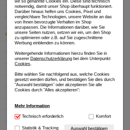
wir so genannte Cookies ein. Diese sind technisch
notwendig, damit unser Shop überhaupt funktioniert.
Darüber hinaus helfen uns Cookies, Pixel und
vergleichbare Technologien, unsere Website an das
von Ihnen bevorzugte Verhalten im Shop
anzupassen. Die Informationen darüber, wie Sie
unsere Seiten nutzen, setzen wir ein, um den Shop
zu optimieren oder z.B. auf Sie zugeschnittene
Werbung einblenden zu können.
Weitergehende Informationen hierzu finden Sie in
unserer
Datenschutzerklärung
bei dem Unterpunkt
Cookies
.
Bitte wählen Sie nachfolgend aus, welche Cookies
gesetzt werden dürfen, und bestätigen Sie dies durch
"Auswahl bestätigen" oder akzeptieren Sie alle
Cookies durch "Alles akzeptieren":
Mehr Information
Technisch Notwendig:
Technisch erforderlich
Hierbei handelt es sich um
Komfort
Cookies, die für die Grundfunktionen unserer
Website notwendig sind (z.B. Navigation, Warenkorb,
Statistik & Tracking
Auswahl bestätigen