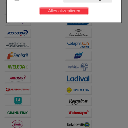
Kundenkonto), weshalb auf diese nicht verzichtet
werden kann.
Alles akzeptieren
Komfort:
Diese Cookies werden genutzt um das
Einkaufserlebnis noch ansprechender zu gestalten,
beispielsweise für die Wiedererkennung des
Besuchers oder unsere Seite an bevorzugte
Verhaltensweisen (z.B. Spracheinstellung)
anzupassen. Komfort-Cookies ermöglichen es uns
auch auf Ihre Bedürfnisse zugeschrittene Inhalte
anzuzeigen und unser Partnerprogramm zu
betreiben.
Statistik & Tracking:
Hierüber lassen sich
Informationen über die Art und Weise der Nutzung
unserer Website sammeln, mit deren Hilfe wir unsere
Website weiter für Sie optimieren können, den Inhalt
auf unserer Website aber auch die Werbung auf
Drittseiten möglichst relevant für Sie zu gestalten.
Bitte beachten Sie, dass Daten hierfür teilweise an
Dritte wie z.B. Google oder soziale Medien
übertragen werden.