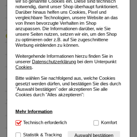
wir so genannte Cookies ein. Diese sind technisch
notwendig, damit unser Shop überhaupt funktioniert.
Darüber hinaus helfen uns Cookies, Pixel und
vergleichbare Technologien, unsere Website an das
von Ihnen bevorzugte Verhalten im Shop
anzupassen. Die Informationen darüber, wie Sie
unsere Seiten nutzen, setzen wir ein, um den Shop
zu optimieren oder z.B. auf Sie zugeschnittene
Werbung einblenden zu können.
Weitergehende Informationen hierzu finden Sie in
unserer
Datenschutzerklärung
bei dem Unterpunkt
Cookies
.
Bitte wählen Sie nachfolgend aus, welche Cookies
gesetzt werden dürfen, und bestätigen Sie dies durch
"Auswahl bestätigen" oder akzeptieren Sie alle
Cookies durch "Alles akzeptieren":
Mehr Information
Technisch Notwendig:
Technisch erforderlich
Hierbei handelt es sich um
Komfort
Cookies, die für die Grundfunktionen unserer
Website notwendig sind (z.B. Navigation, Warenkorb,
Statistik & Tracking
Auswahl bestätigen