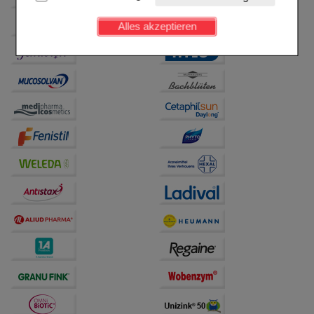
Kundenkonto), weshalb auf diese nicht verzichtet
werden kann.
Alles akzeptieren
Komfort:
Diese Cookies werden genutzt um das
Einkaufserlebnis noch ansprechender zu gestalten,
beispielsweise für die Wiedererkennung des
Besuchers oder unsere Seite an bevorzugte
Verhaltensweisen (z.B. Spracheinstellung)
anzupassen. Komfort-Cookies ermöglichen es uns
auch auf Ihre Bedürfnisse zugeschrittene Inhalte
anzuzeigen und unser Partnerprogramm zu
betreiben.
Statistik & Tracking:
Hierüber lassen sich
Informationen über die Art und Weise der Nutzung
unserer Website sammeln, mit deren Hilfe wir unsere
Website weiter für Sie optimieren können, den Inhalt
auf unserer Website aber auch die Werbung auf
Drittseiten möglichst relevant für Sie zu gestalten.
Bitte beachten Sie, dass Daten hierfür teilweise an
Dritte wie z.B. Google oder soziale Medien
übertragen werden.