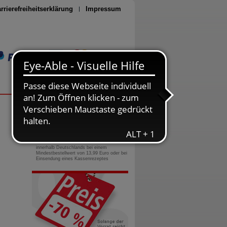
rrierefreiheitserklärung
Impressum
Seite drucken
0800-10 11 422
gebührenfreie Rufnummer
Versandkostenfrei
innerhalb Deutschlands bei einem
Mindestbestellwert von 13,99 Euro oder bei
Einsendung eines Kassenrezeptes