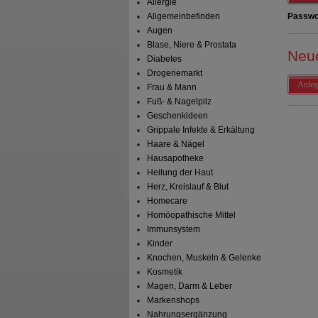
Allergie
Allgemeinbefinden
Passwo
Augen
Blase, Niere & Prostata
Neu
Diabetes
Drogeriemarkt
Anleg
Frau & Mann
Fuß- & Nagelpilz
Geschenkideen
Grippale Infekte & Erkältung
Haare & Nägel
Hausapotheke
Heilung der Haut
Herz, Kreislauf & Blut
Homecare
Homöopathische Mittel
Immunsystem
Kinder
Knochen, Muskeln & Gelenke
Kosmetik
Magen, Darm & Leber
Markenshops
Nahrungsergänzung