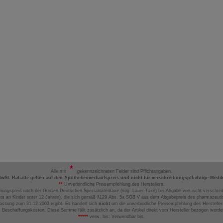
Alle mit
gekennzeichneten Felder sind Pflichtangaben.
MwSt. Rabatte gelten auf den Apothekenverkaufspreis und nicht für verschreibungspflichtige Medi
**
Unverbindliche Preisempfehlung des Herstellers.
nungspreis nach der Großen Deutschen Spezialitätentaxe (sog. Lauer-Taxe) bei Abgabe von nicht verschrei
ts an Kinder unter 12 Jahren), die sich gemäß §129 Abs. 5a SGB V aus dem Abgabepreis des pharmazeutis
assung zum 31.12.2003 ergibt. Es handelt sich
nicht
um die unverbindliche Preisempfehlung des Hersteller
 Beschaffungskosten. Diese Summe fällt zusätzlich an, da der Artikel direkt vom Hersteller bezogen werd
*****
verw. bis: Verwendbar bis.