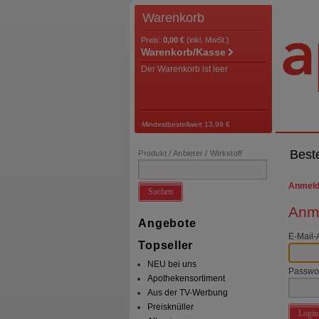
Warenkorb
Preis:
0,00 €
(inkl. MwSt.)
Warenkorb/Kasse
Der Warenkorb ist leer
Mindestbestellwert 13,99 €
Best
Produkt / Anbieter / Wirkstoff
Anmel
Suchen
Anme
Angebote
E-Mail-
Topseller
NEU bei uns
Passwo
Apothekensortiment
Aus der TV-Werbung
Preisknüller
Login