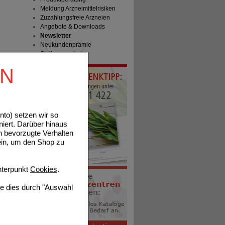
Meldung Arzneimittelrisiken
Zuzahlungsfreie Arzneien
Angebote & Downloads
Newsletter
Neukundenprämie
Stellenangebote
EN
to) setzen wir so
niert. Darüber hinaus
n bevorzugte Verhalten
ein, um den Shop zu
terpunkt
Cookies
.
ie dies durch "Auswahl