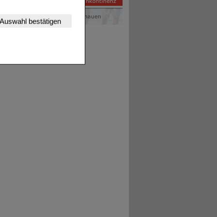
nserer Website
Auswahl bestätigen
tet werden kann.
estalten,
rhaltensweisen (z.B.
nisse zugeschrittene
ng unserer Website
uf unserer Website aber
, dass Daten hierfür