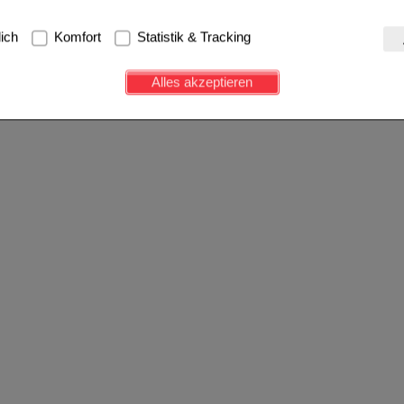
g:
Hierbei handelt es sich um Cookies, die für die Grundfunktionen u
lich
Komfort
Statistik & Tracking
avigation, Warenkorb, Kundenkonto), weshalb auf diese nicht verzich
s werden genutzt um das Einkaufserlebnis noch ansprechender zu g
Alles akzeptieren
e Wiedererkennung des Besuchers oder unsere Seite an bevorzugte Ve
zupassen. Komfort-Cookies ermöglichen es uns auch auf Ihre Bedürf
d unser Partnerprogramm zu betreiben.
ierüber lassen sich Informationen über die Art und Weise der Nutzu
fe wir unsere Website weiter für Sie optimieren können, den Inhalt a
ittseiten möglichst relevant für Sie zu gestalten. Bitte beachten Sie
e z.B. Google oder soziale Medien übertragen werden.