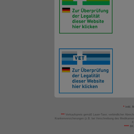
*
inkl. 
***
Verkaufspreis gemäß Lauer-Taxe; verbindlicher Abrech
Krankenversicherungen (z.B. bei Verschreibung des Medikamen
F
****
BK: