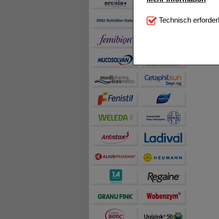
Technisch Notwendi
Technisch erforder
notwendig sind (z.B. N
Komfort:
Diese Cookie
beispielsweise für di
Spracheinstellung) an
Inhalte anzuzeigen un
Statistik & Tracking:
H
sammeln, mit deren Hil
auch die Werbung auf Dr
teilweise an Dritte wi