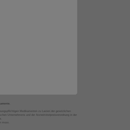
kamente.
bungspflichtigen Medikamenten zu Lasten der gesetzlichen
chen Unternehmens und der Arzneimittelpreisverordnung in der
s.
en muss.