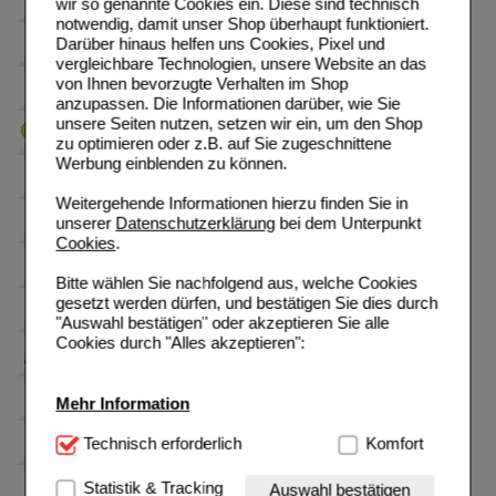
wir so genannte Cookies ein. Diese sind technisch
notwendig, damit unser Shop überhaupt funktioniert.
Darüber hinaus helfen uns Cookies, Pixel und
vergleichbare Technologien, unsere Website an das
von Ihnen bevorzugte Verhalten im Shop
anzupassen. Die Informationen darüber, wie Sie
unsere Seiten nutzen, setzen wir ein, um den Shop
zu optimieren oder z.B. auf Sie zugeschnittene
Werbung einblenden zu können.
Weitergehende Informationen hierzu finden Sie in
unserer
Datenschutzerklärung
bei dem Unterpunkt
Cookies
.
Bitte wählen Sie nachfolgend aus, welche Cookies
gesetzt werden dürfen, und bestätigen Sie dies durch
"Auswahl bestätigen" oder akzeptieren Sie alle
Cookies durch "Alles akzeptieren":
Mehr Information
Technisch Notwendig:
Technisch erforderlich
Hierbei handelt es sich um
Komfort
Cookies, die für die Grundfunktionen unserer
Website notwendig sind (z.B. Navigation, Warenkorb,
Statistik & Tracking
Auswahl bestätigen