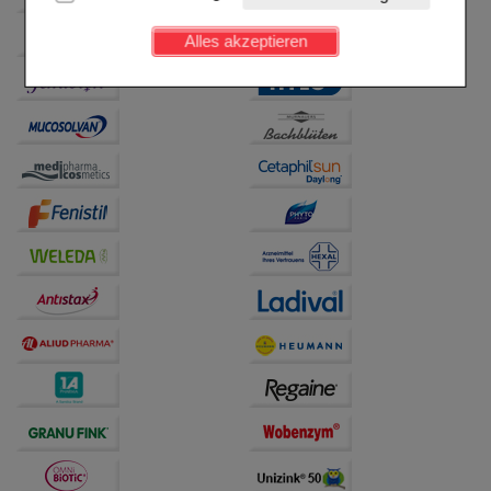
Kundenkonto), weshalb auf diese nicht verzichtet
werden kann.
Alles akzeptieren
Komfort:
Diese Cookies werden genutzt um das
Einkaufserlebnis noch ansprechender zu gestalten,
beispielsweise für die Wiedererkennung des
Besuchers oder unsere Seite an bevorzugte
Verhaltensweisen (z.B. Spracheinstellung)
anzupassen. Komfort-Cookies ermöglichen es uns
auch auf Ihre Bedürfnisse zugeschrittene Inhalte
anzuzeigen und unser Partnerprogramm zu
betreiben.
Statistik & Tracking:
Hierüber lassen sich
Informationen über die Art und Weise der Nutzung
unserer Website sammeln, mit deren Hilfe wir unsere
Website weiter für Sie optimieren können, den Inhalt
auf unserer Website aber auch die Werbung auf
Drittseiten möglichst relevant für Sie zu gestalten.
Bitte beachten Sie, dass Daten hierfür teilweise an
Dritte wie z.B. Google oder soziale Medien
übertragen werden.