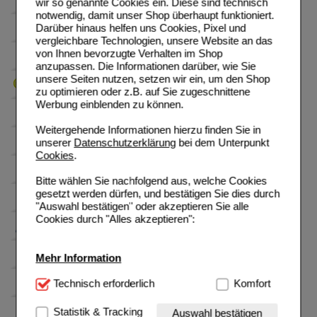
wir so genannte Cookies ein. Diese sind technisch
notwendig, damit unser Shop überhaupt funktioniert.
Darüber hinaus helfen uns Cookies, Pixel und
vergleichbare Technologien, unsere Website an das
von Ihnen bevorzugte Verhalten im Shop
anzupassen. Die Informationen darüber, wie Sie
unsere Seiten nutzen, setzen wir ein, um den Shop
zu optimieren oder z.B. auf Sie zugeschnittene
Werbung einblenden zu können.
Weitergehende Informationen hierzu finden Sie in
unserer
Datenschutzerklärung
bei dem Unterpunkt
Cookies
.
Bitte wählen Sie nachfolgend aus, welche Cookies
gesetzt werden dürfen, und bestätigen Sie dies durch
"Auswahl bestätigen" oder akzeptieren Sie alle
Cookies durch "Alles akzeptieren":
Mehr Information
Technisch Notwendig:
Technisch erforderlich
Hierbei handelt es sich um
Komfort
Cookies, die für die Grundfunktionen unserer
Website notwendig sind (z.B. Navigation, Warenkorb,
Statistik & Tracking
Auswahl bestätigen