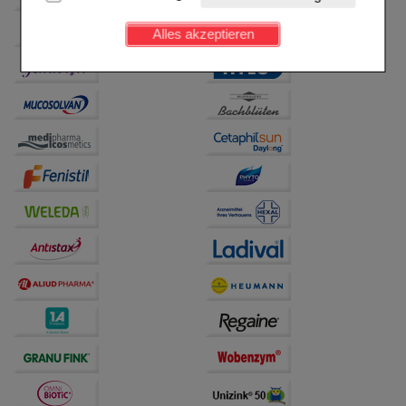
Kundenkonto), weshalb auf diese nicht verzichtet
werden kann.
Alles akzeptieren
Komfort:
Diese Cookies werden genutzt um das
Einkaufserlebnis noch ansprechender zu gestalten,
beispielsweise für die Wiedererkennung des
Besuchers oder unsere Seite an bevorzugte
Verhaltensweisen (z.B. Spracheinstellung)
anzupassen. Komfort-Cookies ermöglichen es uns
auch auf Ihre Bedürfnisse zugeschrittene Inhalte
anzuzeigen und unser Partnerprogramm zu
betreiben.
Statistik & Tracking:
Hierüber lassen sich
Informationen über die Art und Weise der Nutzung
unserer Website sammeln, mit deren Hilfe wir unsere
Website weiter für Sie optimieren können, den Inhalt
auf unserer Website aber auch die Werbung auf
Drittseiten möglichst relevant für Sie zu gestalten.
Bitte beachten Sie, dass Daten hierfür teilweise an
Dritte wie z.B. Google oder soziale Medien
übertragen werden.