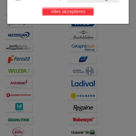
Kundenkonto), weshalb auf diese nicht verzichtet
werden kann.
Alles akzeptieren
Komfort:
Diese Cookies werden genutzt um das
Einkaufserlebnis noch ansprechender zu gestalten,
beispielsweise für die Wiedererkennung des
Besuchers oder unsere Seite an bevorzugte
Verhaltensweisen (z.B. Spracheinstellung)
anzupassen. Komfort-Cookies ermöglichen es uns
auch auf Ihre Bedürfnisse zugeschrittene Inhalte
anzuzeigen und unser Partnerprogramm zu
betreiben.
Statistik & Tracking:
Hierüber lassen sich
Informationen über die Art und Weise der Nutzung
unserer Website sammeln, mit deren Hilfe wir unsere
Website weiter für Sie optimieren können, den Inhalt
auf unserer Website aber auch die Werbung auf
Drittseiten möglichst relevant für Sie zu gestalten.
Bitte beachten Sie, dass Daten hierfür teilweise an
Dritte wie z.B. Google oder soziale Medien
übertragen werden.