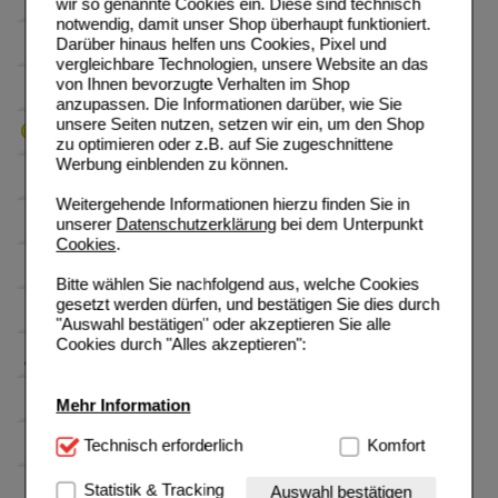
wir so genannte Cookies ein. Diese sind technisch
notwendig, damit unser Shop überhaupt funktioniert.
Darüber hinaus helfen uns Cookies, Pixel und
vergleichbare Technologien, unsere Website an das
von Ihnen bevorzugte Verhalten im Shop
anzupassen. Die Informationen darüber, wie Sie
unsere Seiten nutzen, setzen wir ein, um den Shop
zu optimieren oder z.B. auf Sie zugeschnittene
Werbung einblenden zu können.
Weitergehende Informationen hierzu finden Sie in
unserer
Datenschutzerklärung
bei dem Unterpunkt
Cookies
.
Bitte wählen Sie nachfolgend aus, welche Cookies
gesetzt werden dürfen, und bestätigen Sie dies durch
"Auswahl bestätigen" oder akzeptieren Sie alle
Cookies durch "Alles akzeptieren":
Mehr Information
Technisch Notwendig:
Technisch erforderlich
Hierbei handelt es sich um
Komfort
Cookies, die für die Grundfunktionen unserer
Website notwendig sind (z.B. Navigation, Warenkorb,
Statistik & Tracking
Auswahl bestätigen