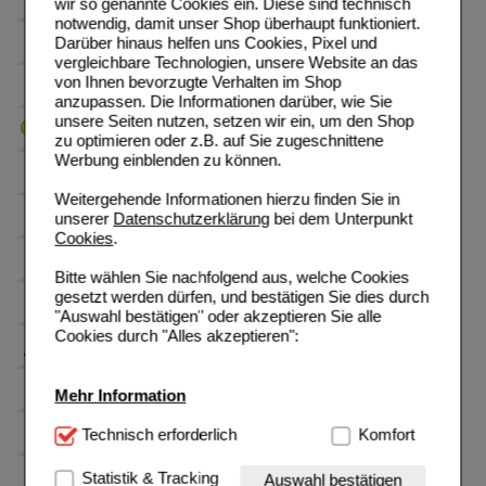
wir so genannte Cookies ein. Diese sind technisch
notwendig, damit unser Shop überhaupt funktioniert.
Darüber hinaus helfen uns Cookies, Pixel und
vergleichbare Technologien, unsere Website an das
von Ihnen bevorzugte Verhalten im Shop
anzupassen. Die Informationen darüber, wie Sie
unsere Seiten nutzen, setzen wir ein, um den Shop
zu optimieren oder z.B. auf Sie zugeschnittene
Werbung einblenden zu können.
Weitergehende Informationen hierzu finden Sie in
unserer
Datenschutzerklärung
bei dem Unterpunkt
Cookies
.
Bitte wählen Sie nachfolgend aus, welche Cookies
gesetzt werden dürfen, und bestätigen Sie dies durch
"Auswahl bestätigen" oder akzeptieren Sie alle
Cookies durch "Alles akzeptieren":
Mehr Information
Technisch Notwendig:
Technisch erforderlich
Hierbei handelt es sich um
Komfort
Cookies, die für die Grundfunktionen unserer
Website notwendig sind (z.B. Navigation, Warenkorb,
Statistik & Tracking
Auswahl bestätigen