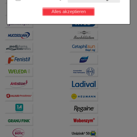
Kundenkonto), weshalb auf diese nicht verzichtet
werden kann.
Alles akzeptieren
Komfort:
Diese Cookies werden genutzt um das
Einkaufserlebnis noch ansprechender zu gestalten,
beispielsweise für die Wiedererkennung des
Besuchers oder unsere Seite an bevorzugte
Verhaltensweisen (z.B. Spracheinstellung)
anzupassen. Komfort-Cookies ermöglichen es uns
auch auf Ihre Bedürfnisse zugeschrittene Inhalte
anzuzeigen und unser Partnerprogramm zu
betreiben.
Statistik & Tracking:
Hierüber lassen sich
Informationen über die Art und Weise der Nutzung
unserer Website sammeln, mit deren Hilfe wir unsere
Website weiter für Sie optimieren können, den Inhalt
auf unserer Website aber auch die Werbung auf
Drittseiten möglichst relevant für Sie zu gestalten.
Bitte beachten Sie, dass Daten hierfür teilweise an
Dritte wie z.B. Google oder soziale Medien
übertragen werden.