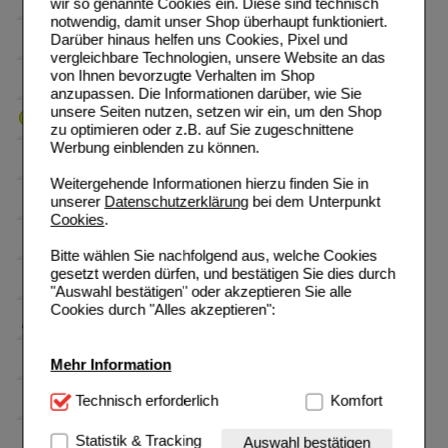
wir so genannte Cookies ein. Diese sind technisch
notwendig, damit unser Shop überhaupt funktioniert.
Darüber hinaus helfen uns Cookies, Pixel und
vergleichbare Technologien, unsere Website an das
von Ihnen bevorzugte Verhalten im Shop
anzupassen. Die Informationen darüber, wie Sie
unsere Seiten nutzen, setzen wir ein, um den Shop
zu optimieren oder z.B. auf Sie zugeschnittene
Werbung einblenden zu können.
Weitergehende Informationen hierzu finden Sie in
unserer
Datenschutzerklärung
bei dem Unterpunkt
Cookies
.
Bitte wählen Sie nachfolgend aus, welche Cookies
gesetzt werden dürfen, und bestätigen Sie dies durch
"Auswahl bestätigen" oder akzeptieren Sie alle
Cookies durch "Alles akzeptieren":
Mehr Information
Technisch Notwendig:
Technisch erforderlich
Hierbei handelt es sich um
Komfort
Cookies, die für die Grundfunktionen unserer
Website notwendig sind (z.B. Navigation, Warenkorb,
Statistik & Tracking
Auswahl bestätigen