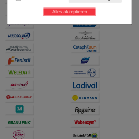
Kundenkonto), weshalb auf diese nicht verzichtet
werden kann.
Alles akzeptieren
Komfort:
Diese Cookies werden genutzt um das
Einkaufserlebnis noch ansprechender zu gestalten,
beispielsweise für die Wiedererkennung des
Besuchers oder unsere Seite an bevorzugte
Verhaltensweisen (z.B. Spracheinstellung)
anzupassen. Komfort-Cookies ermöglichen es uns
auch auf Ihre Bedürfnisse zugeschrittene Inhalte
anzuzeigen und unser Partnerprogramm zu
betreiben.
Statistik & Tracking:
Hierüber lassen sich
Informationen über die Art und Weise der Nutzung
unserer Website sammeln, mit deren Hilfe wir unsere
Website weiter für Sie optimieren können, den Inhalt
auf unserer Website aber auch die Werbung auf
Drittseiten möglichst relevant für Sie zu gestalten.
Bitte beachten Sie, dass Daten hierfür teilweise an
Dritte wie z.B. Google oder soziale Medien
übertragen werden.