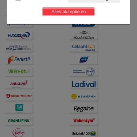
Kundenkonto), weshalb auf diese nicht verzichtet
werden kann.
Alles akzeptieren
Komfort:
Diese Cookies werden genutzt um das
Einkaufserlebnis noch ansprechender zu gestalten,
beispielsweise für die Wiedererkennung des
Besuchers oder unsere Seite an bevorzugte
Verhaltensweisen (z.B. Spracheinstellung)
anzupassen. Komfort-Cookies ermöglichen es uns
auch auf Ihre Bedürfnisse zugeschrittene Inhalte
anzuzeigen und unser Partnerprogramm zu
betreiben.
Statistik & Tracking:
Hierüber lassen sich
Informationen über die Art und Weise der Nutzung
unserer Website sammeln, mit deren Hilfe wir unsere
Website weiter für Sie optimieren können, den Inhalt
auf unserer Website aber auch die Werbung auf
Drittseiten möglichst relevant für Sie zu gestalten.
Bitte beachten Sie, dass Daten hierfür teilweise an
Dritte wie z.B. Google oder soziale Medien
übertragen werden.