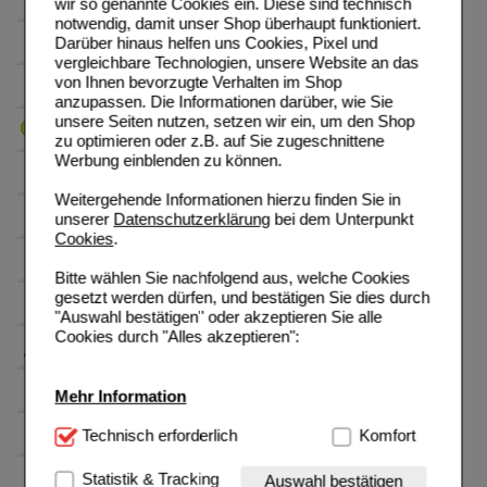
wir so genannte Cookies ein. Diese sind technisch
notwendig, damit unser Shop überhaupt funktioniert.
Darüber hinaus helfen uns Cookies, Pixel und
vergleichbare Technologien, unsere Website an das
von Ihnen bevorzugte Verhalten im Shop
anzupassen. Die Informationen darüber, wie Sie
unsere Seiten nutzen, setzen wir ein, um den Shop
zu optimieren oder z.B. auf Sie zugeschnittene
Werbung einblenden zu können.
Weitergehende Informationen hierzu finden Sie in
unserer
Datenschutzerklärung
bei dem Unterpunkt
Cookies
.
Bitte wählen Sie nachfolgend aus, welche Cookies
gesetzt werden dürfen, und bestätigen Sie dies durch
"Auswahl bestätigen" oder akzeptieren Sie alle
Cookies durch "Alles akzeptieren":
Mehr Information
Technisch Notwendig:
Technisch erforderlich
Hierbei handelt es sich um
Komfort
Cookies, die für die Grundfunktionen unserer
Website notwendig sind (z.B. Navigation, Warenkorb,
Statistik & Tracking
Auswahl bestätigen