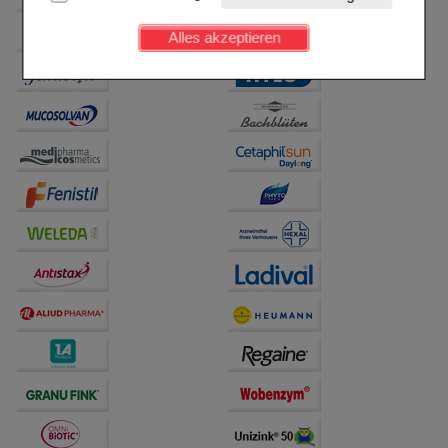
Kundenkonto), weshalb auf diese nicht verzichtet
werden kann.
Alles akzeptieren
Komfort:
Diese Cookies werden genutzt um das
Einkaufserlebnis noch ansprechender zu gestalten,
beispielsweise für die Wiedererkennung des
Besuchers oder unsere Seite an bevorzugte
Verhaltensweisen (z.B. Spracheinstellung)
anzupassen. Komfort-Cookies ermöglichen es uns
auch auf Ihre Bedürfnisse zugeschrittene Inhalte
anzuzeigen und unser Partnerprogramm zu
betreiben.
Statistik & Tracking:
Hierüber lassen sich
Informationen über die Art und Weise der Nutzung
unserer Website sammeln, mit deren Hilfe wir unsere
Website weiter für Sie optimieren können, den Inhalt
auf unserer Website aber auch die Werbung auf
Drittseiten möglichst relevant für Sie zu gestalten.
Bitte beachten Sie, dass Daten hierfür teilweise an
Dritte wie z.B. Google oder soziale Medien
übertragen werden.