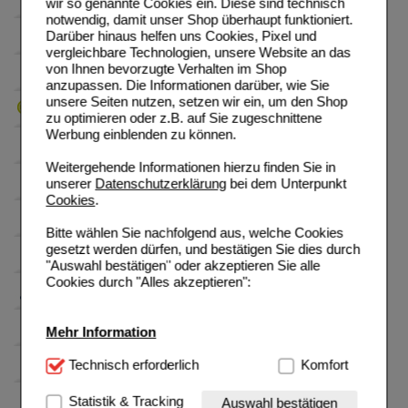
wir so genannte Cookies ein. Diese sind technisch
notwendig, damit unser Shop überhaupt funktioniert.
Darüber hinaus helfen uns Cookies, Pixel und
vergleichbare Technologien, unsere Website an das
von Ihnen bevorzugte Verhalten im Shop
anzupassen. Die Informationen darüber, wie Sie
unsere Seiten nutzen, setzen wir ein, um den Shop
zu optimieren oder z.B. auf Sie zugeschnittene
Werbung einblenden zu können.
Weitergehende Informationen hierzu finden Sie in
unserer
Datenschutzerklärung
bei dem Unterpunkt
Cookies
.
Bitte wählen Sie nachfolgend aus, welche Cookies
gesetzt werden dürfen, und bestätigen Sie dies durch
"Auswahl bestätigen" oder akzeptieren Sie alle
Cookies durch "Alles akzeptieren":
Mehr Information
Technisch Notwendig:
Technisch erforderlich
Hierbei handelt es sich um
Komfort
Cookies, die für die Grundfunktionen unserer
Website notwendig sind (z.B. Navigation, Warenkorb,
Statistik & Tracking
Auswahl bestätigen