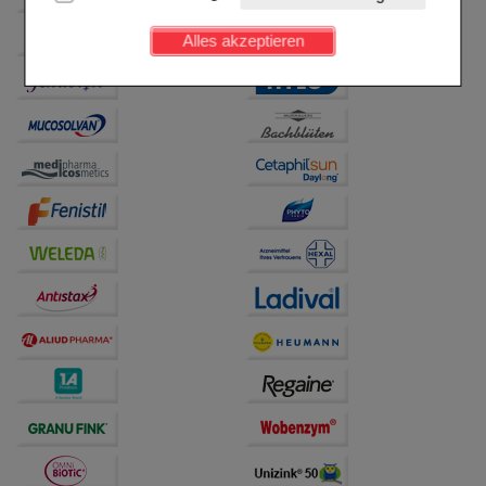
Kundenkonto), weshalb auf diese nicht verzichtet
werden kann.
Alles akzeptieren
Komfort:
Diese Cookies werden genutzt um das
Einkaufserlebnis noch ansprechender zu gestalten,
beispielsweise für die Wiedererkennung des
Besuchers oder unsere Seite an bevorzugte
Verhaltensweisen (z.B. Spracheinstellung)
anzupassen. Komfort-Cookies ermöglichen es uns
auch auf Ihre Bedürfnisse zugeschrittene Inhalte
anzuzeigen und unser Partnerprogramm zu
betreiben.
Statistik & Tracking:
Hierüber lassen sich
Informationen über die Art und Weise der Nutzung
unserer Website sammeln, mit deren Hilfe wir unsere
Website weiter für Sie optimieren können, den Inhalt
auf unserer Website aber auch die Werbung auf
Drittseiten möglichst relevant für Sie zu gestalten.
Bitte beachten Sie, dass Daten hierfür teilweise an
Dritte wie z.B. Google oder soziale Medien
übertragen werden.