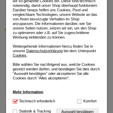
wir so genannte Cookies ein. Diese sind technisch
notwendig, damit unser Shop überhaupt funktioniert.
Darüber hinaus helfen uns Cookies, Pixel und
vergleichbare Technologien, unsere Website an das
von Ihnen bevorzugte Verhalten im Shop
anzupassen. Die Informationen darüber, wie Sie
unsere Seiten nutzen, setzen wir ein, um den Shop
zu optimieren oder z.B. auf Sie zugeschnittene
Werbung einblenden zu können.
Weitergehende Informationen hierzu finden Sie in
unserer
Datenschutzerklärung
bei dem Unterpunkt
Cookies
.
Bitte wählen Sie nachfolgend aus, welche Cookies
gesetzt werden dürfen, und bestätigen Sie dies durch
"Auswahl bestätigen" oder akzeptieren Sie alle
Cookies durch "Alles akzeptieren":
Mehr Information
Technisch Notwendig:
Technisch erforderlich
Hierbei handelt es sich um
Komfort
Cookies, die für die Grundfunktionen unserer
Website notwendig sind (z.B. Navigation, Warenkorb,
Statistik & Tracking
Auswahl bestätigen