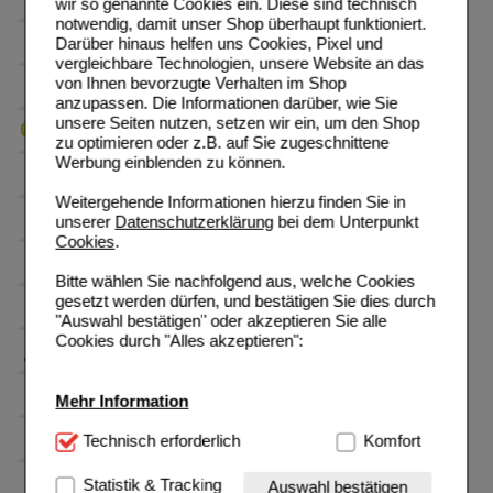
wir so genannte Cookies ein. Diese sind technisch
notwendig, damit unser Shop überhaupt funktioniert.
Darüber hinaus helfen uns Cookies, Pixel und
vergleichbare Technologien, unsere Website an das
von Ihnen bevorzugte Verhalten im Shop
anzupassen. Die Informationen darüber, wie Sie
unsere Seiten nutzen, setzen wir ein, um den Shop
zu optimieren oder z.B. auf Sie zugeschnittene
Werbung einblenden zu können.
Weitergehende Informationen hierzu finden Sie in
unserer
Datenschutzerklärung
bei dem Unterpunkt
Cookies
.
Bitte wählen Sie nachfolgend aus, welche Cookies
gesetzt werden dürfen, und bestätigen Sie dies durch
"Auswahl bestätigen" oder akzeptieren Sie alle
Cookies durch "Alles akzeptieren":
Mehr Information
Technisch Notwendig:
Technisch erforderlich
Hierbei handelt es sich um
Komfort
Cookies, die für die Grundfunktionen unserer
Website notwendig sind (z.B. Navigation, Warenkorb,
Statistik & Tracking
Auswahl bestätigen