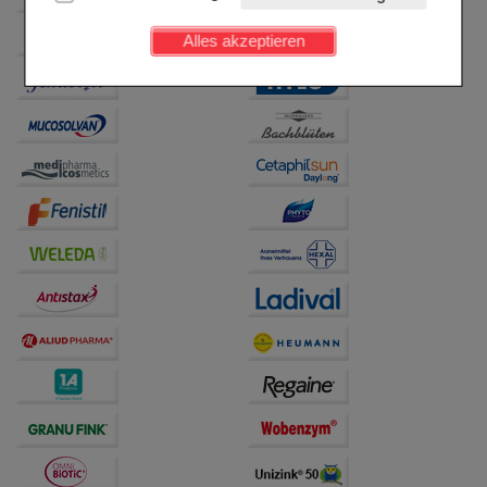
Kundenkonto), weshalb auf diese nicht verzichtet
werden kann.
Alles akzeptieren
Komfort:
Diese Cookies werden genutzt um das
Einkaufserlebnis noch ansprechender zu gestalten,
beispielsweise für die Wiedererkennung des
Besuchers oder unsere Seite an bevorzugte
Verhaltensweisen (z.B. Spracheinstellung)
anzupassen. Komfort-Cookies ermöglichen es uns
auch auf Ihre Bedürfnisse zugeschrittene Inhalte
anzuzeigen und unser Partnerprogramm zu
betreiben.
Statistik & Tracking:
Hierüber lassen sich
Informationen über die Art und Weise der Nutzung
unserer Website sammeln, mit deren Hilfe wir unsere
Website weiter für Sie optimieren können, den Inhalt
auf unserer Website aber auch die Werbung auf
Drittseiten möglichst relevant für Sie zu gestalten.
Bitte beachten Sie, dass Daten hierfür teilweise an
Dritte wie z.B. Google oder soziale Medien
übertragen werden.