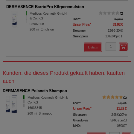
DERMASENCE BarrioPro Körperemulsion
Medicos Kosmetik GmbH
0
& Co. KG
UVP
**
39,90 €
03907568
Unser Preis
*
31,92 €
200
ml
Emulsion
Sie sparen
7,98 €
(
20%
)
Grundpreis
159,60 €
pro 1 l
Details
Kunden, die dieses Produkt gekauft haben, kauften
auch
DERMASENCE Polaneth Shampoo
Medicos Kosmetik GmbH &
1
Co. KG
UVP
**
14,90 €
16633345
Unser Preis
*
11,92 €
200
ml
Shampoo
Sie sparen
2,98 €
(
20%
)
Grundpreis
59,60 €
pro 1 l
MHD:
05/2027