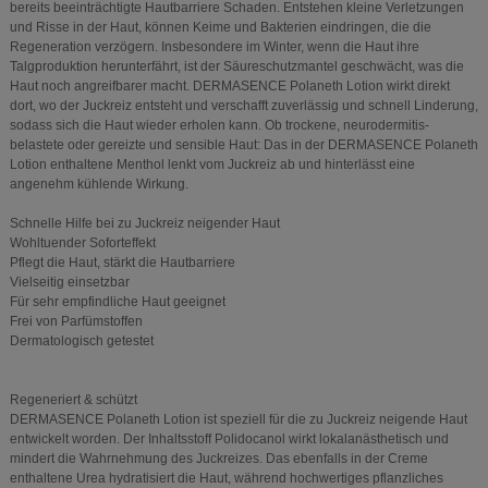
bereits beeinträchtigte Hautbarriere Schaden. Entstehen kleine Verletzungen
und Risse in der Haut, können Keime und Bakterien eindringen, die die
Regeneration verzögern. Insbesondere im Winter, wenn die Haut ihre
Talgproduktion herunterfährt, ist der Säureschutzmantel geschwächt, was die
Haut noch angreifbarer macht. DERMASENCE Polaneth Lotion wirkt direkt
dort, wo der Juckreiz entsteht und verschafft zuverlässig und schnell Linderung,
sodass sich die Haut wieder erholen kann. Ob trockene, neurodermitis-
belastete oder gereizte und sensible Haut: Das in der DERMASENCE Polaneth
Lotion enthaltene Menthol lenkt vom Juckreiz ab und hinterlässt eine
angenehm kühlende Wirkung.
Schnelle Hilfe bei zu Juckreiz neigender Haut
Wohltuender Soforteffekt
Pflegt die Haut, stärkt die Hautbarriere
Vielseitig einsetzbar
Für sehr empfindliche Haut geeignet
Frei von Parfümstoffen
Dermatologisch getestet
Regeneriert & schützt
DERMASENCE Polaneth Lotion ist speziell für die zu Juckreiz neigende Haut
entwickelt worden. Der Inhaltsstoff Polidocanol wirkt lokalanästhetisch und
mindert die Wahrnehmung des Juckreizes. Das ebenfalls in der Creme
enthaltene Urea hydratisiert die Haut, während hochwertiges pflanzliches