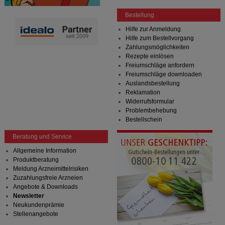
unserer Website sammeln, mit deren Hilfe wir unsere
Website weiter für Sie optimieren können, den Inhalt
Bestellung
auf unserer Website aber auch die Werbung auf
Hilfe zur Anmeldung
Drittseiten möglichst relevant für Sie zu gestalten.
Hilfe zum Bestellvorgang
Bitte beachten Sie, dass Daten hierfür teilweise an
Zahlungsmöglichkeiten
Dritte wie z.B. Google oder soziale Medien
Rezepte einlösen
übertragen werden.
Freiumschläge anfordern
Freiumschläge downloaden
Auslandsbestellung
Reklamation
Widerrufsformular
Problembehebung
Bestellschein
Beratung und Service
Allgemeine Information
Produktberatung
Meldung Arzneimittelrisiken
Zuzahlungsfreie Arzneien
Angebote & Downloads
Newsletter
Neukundenprämie
Stellenangebote