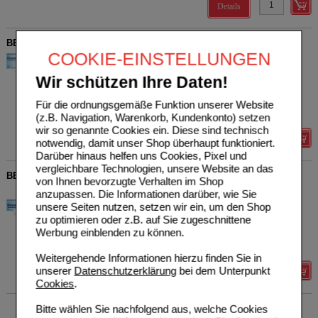
Details
BEPANTHEN Augen- und Nasensalbe
COOKIE-EINSTELLUNGEN
Bayer Vital GmbH
23
01578675
AVP
***
8,78 €
Wir schützen Ihre Daten!
Unser Preis
*
5,75 €
10
g
Augen- u. Nasensalbe
Sie sparen
3,03 €
(
35%
)
Für die ordnungsgemäße Funktion unserer Website
Grundpreis
575,00 €
pro 1 kg
(z.B. Navigation, Warenkorb, Kundenkonto) setzen
wir so genannte Cookies ein. Diese sind technisch
Details
notwendig, damit unser Shop überhaupt funktioniert.
Darüber hinaus helfen uns Cookies, Pixel und
vergleichbare Technologien, unsere Website an das
BEPANTHEN Wund- und Heilsalbe
von Ihnen bevorzugte Verhalten im Shop
Bayer Vital GmbH
20
anzupassen. Die Informationen darüber, wie Sie
01580241
AVP
***
7,89 €
unsere Seiten nutzen, setzen wir ein, um den Shop
Unser Preis
*
4,99 €
zu optimieren oder z.B. auf Sie zugeschnittene
20
g
Salbe
Werbung einblenden zu können.
Sie sparen
2,90 €
(
37%
)
Grundpreis
249,50 €
pro 1 kg
Weitergehende Informationen hierzu finden Sie in
unserer
Datenschutzerklärung
bei dem Unterpunkt
Details
Cookies
.
Bitte wählen Sie nachfolgend aus, welche Cookies