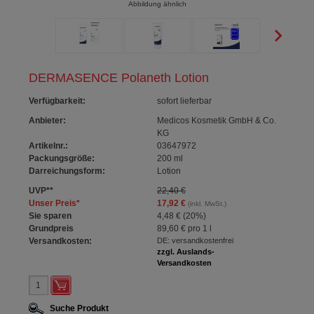
Abbildung ähnlich
DERMASENCE Polaneth Lotion
Verfügbarkeit
:
sofort lieferbar
Anbieter:
Medicos Kosmetik GmbH & Co.
KG
Artikelnr.:
03647972
Packungsgröße:
200
ml
Darreichungsform:
Lotion
UVP
**
22,40 €
Unser Preis
*
17,92 €
(inkl. MwSt.)
Sie sparen
4,48 €
(
20%
)
Grundpreis
89,60 €
pro 1 l
Versandkosten:
DE: versandkostenfrei
zzgl. Auslands-
Versandkosten
Suche Produkt