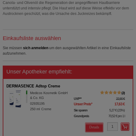
Canola- und Olivenöl die Regeneration der angegriffenen Hautbarriere
unterstützt und intensiv pflegt. Die Haut wird auf diese Weise effektiv vor dem
Austrocknen geschützt, was die Ursache des Juckreizes bekämpft.
Einkaufsliste auswählen
Sie müssen
sich anmelden
um den ausgewählten Artikel in eine Einkaufsliste
aufzunehmen.
Unser Apotheker empfiehlt:
DERMASENCE Adtop Creme
Medicos Kosmetik GmbH
2
& Co. KG
UVP
**
22,90 €
02935195
Unser Preis
*
17,63 €
250
ml
Creme
Sie sparen
5,27 €
(
23%
)
Grundpreis
70,52 €
pro 1 l
Details