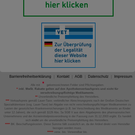
Barrierefreiheitserklärung
Kontakt
AGB
Datenschutz
Impressum
Alle mit
gekennzeichneten Felder sind Pflichtangaben.
*
inkl. MwSt. Rabatte gelten auf den Apothekenverkaufspreis und nicht für
verschreibungspflichtige Medikamente.
**
Unverbindliche Preisempfehlung des Herstellers.
***
Verkaufspreis gemäß Lauer-Taxe; verbindlicher Abrechnungspreis nach der Großen Deutschen
Spezialitätentaxe (sog. Lauer-Taxe) bei Abgabe von nicht verschreibungspflichtigen Medikamenten zu
Lasten der gesetzlichen Krankenversicherungen (z.B. bei Verschreibung des Medikaments an Kinder
unter 12 Jahren), die sich gemäß §129 Abs. 5a SGB V aus dem Abgabepreis des pharmazeutischen
Unternehmens und der Arzneimittelpreisverordnung in der Fassung zum 31.12.2003 ergibt. Es handelt
sich
nicht
um die unverbindliche Preisempfehlung des Herstellers.
****
BK: Beschaffungskosten. Diese Summe fällt zusätzlich an, da der Artikel direkt vom Hersteller
bezogen werden muss.
*****
verw. bis: Verwendbar bis.