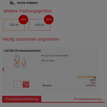
Suche Anbieter
Weitere Packungsgrößen
20%
20%
200 ml
500 ml
Häufig zusammen angesehen
LACTACYD Intimwaschlotion
Perrigo Deutschland GmbH
200
ml
Lotion
1
10,40 €
7,55 €
Sie sparen
2,85 €
(
27%
)
Produktbeschreibung
Produktbewertung