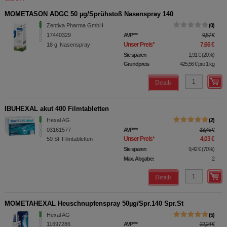
MOMETASON ADGC 50 µg/Sprühstoß Nasenspray 140
Zentiva Pharma GmbH
0
17440329
AVP
***
9,57 €
Unser Preis
*
7,66 €
18
g
Nasenspray
Sie sparen
1,91 €
(
20%
)
Grundpreis
425,56 €
pro 1 kg
Details
IBUHEXAL akut 400 Filmtabletten
Hexal AG
2
03161577
AVP
***
13,45 €
Unser Preis
*
4,03 €
50
St
Filmtabletten
Sie sparen
9,42 €
(
70%
)
Max. Abgabe:
2
Details
MOMETAHEXAL Heuschnupfenspray 50µg/Spr.140 Spr.St
Hexal AG
5
11697286
AVP
***
22,24 €