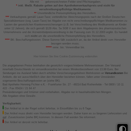
Alle mit
gekennzeichneten Felder sind Pflichtangaben.
*
inkl. MwSt. Rabatte gelten auf den Apothekenverkaufspreis und nicht für
verschreibungspflichtige Medikamente.
**
Unverbindliche Preisempfehlung des Herstellers.
***
Verkaufspreis gemäß Lauer-Taxe; verbindlicher Abrechnungspreis nach der Großen Deutschen
Spezialitätentaxe (sog. Lauer-Taxe) bei Abgabe von nicht verschreibungspflichtigen Medikamenten zu
Lasten der gesetzlichen Krankenversicherungen (z.B. bei Verschreibung des Medikaments an Kinder
unter 12 Jahren), die sich gemäß §129 Abs. 5a SGB V aus dem Abgabepreis des pharmazeutischen
Unternehmens und der Arzneimittelpreisverordnung in der Fassung zum 31.12.2003 ergibt. Es handelt
sich
nicht
um die unverbindliche Preisempfehlung des Herstellers.
****
BK: Beschaffungskosten. Diese Summe fällt zusätzlich an, da der Artikel direkt vom Hersteller
bezogen werden muss.
*****
verw. bis: Verwendbar bis.
Hier können Sie Ihre Cookie-Zustimmung widerrufen
Die angegebenen Preise beinhalten die gesetzlich vorgeschriebene Mehrwertsteuer. Der Versand
innerhalb Deutschlands ist versandkostenfrei bei einem Mindestbestellwert von 13,99 Euro. Bei
Sendungen ins Ausland fallen durch erhöhte Versicherungsgebühren Mehrkosten an
Versandkosten
Bei
Artikeln, die wir ausschließlich über den Hersteller beziehen können, fallen unter Umständen
sogenannte Beschaffungskosten an (siehe BK).
Bad Apotheke Henning Fichter e.K. - Frankfurter Str. 27 - 49214 Bad Rothenfelde - Tel 0800 / 10 11
422 - Fax 05424 / 21 64 47
Preisänderungen und Irrtümer sind vorbehalten. Abgabe nur in haushaltsüblichen Mengen.
Alle Angaben ohne Gewähr.
Verfügbarkeit:
Der Artikel ist in der Regel sofort lieferbar, in Einzelfällen bis zu 6 Tage.
Der Artikel muss direkt vom Hersteller bezogen werden. Daher kann es zu längeren Lieferzeiten und
ggf. Zusatzkosten (siehe BK) kommen. In diesem Fall werden Sie informiert.
Der Artikel ist derzeit nicht lieferbar.