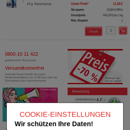
Unser Preis
*
11,58 €
18
g
Nasenspray
Sie sparen
10,66 €
(
48%
)
Grundpreis
643,33 €
pro 1 kg
Max. Abgabe:
1
Details
0800-10 11 422
gebührenfreie Rufnummer
Versandkostenfrei
innerhalb Deutschlands bei einem
Mindestbestellwert von 13,99 Euro oder bei
Einsendung eines Kassenrezeptes
Bewertung
COOKIE-EINSTELLUNGEN
Wir schützen Ihre Daten!