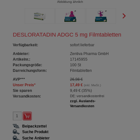
Abbildung ähnlich
DESLORATADIN ADGC 5 mg Filmtabletten
Verfügbarkeit
:
sofort lieferbar
Anbieter:
Zentiva Pharma GmbH
Artikelnr.:
17145955
Packungsgröße:
100
St
Darreichungsform:
Filmtabletten
AVP
***
26,98 €
Unser Preis
*
17,49 €
(inkl. MwSt.)
Sie sparen
9,49 €
(
35%
)
Versandkosten:
DE: versandkostenfrei
zzgl. Auslands-
Versandkosten
Beipackzettel
Suche Produkt
Suche Anbieter