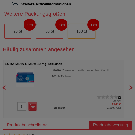
Weitere Artikelinformationen
Weitere Packungsgrößen
44%
41%
35%
20 St
50 St
100 St
Häufig zusammen angesehen
LORATADIN STADA 10 mg Tabletten
UNIZ
STADA Consumer Health Deutschland GmbH
100
St
Tabletten
0
38,70 €
11,61 €
Sie sparen
27,09 €
(
70%
)
Produktbeschreibung
Produktbewertung