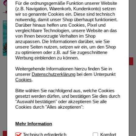
Für die ordnungsgemäße Funktion unserer Website
(z.B. Navigation, Warenkorb, Kundenkonto) setzen
wir so genannte Cookies ein. Diese sind technisch
notwendig, damit unser Shop überhaupt funktioniert.
Darüber hinaus helfen uns Cookies, Pixel und
vergleichbare Technologien, unsere Website an das
von Ihnen bevorzugte Verhalten im Shop
anzupassen. Die Informationen darüber, wie Sie
unsere Seiten nutzen, setzen wir ein, um den Shop
zu optimieren oder z.B. auf Sie zugeschnittene
Werbung einblenden zu können.
Bestellung
Weitergehende Informationen hierzu finden Sie in
Hilfe zur Anmeldung
unserer
Datenschutzerklärung
bei dem Unterpunkt
Hilfe zum Bestellvorgang
Cookies
.
Zahlungsmöglichkeiten
Rezepte einlösen
Bitte wählen Sie nachfolgend aus, welche Cookies
Freiumschläge anfordern
gesetzt werden dürfen, und bestätigen Sie dies durch
Freiumschläge downloaden
"Auswahl bestätigen" oder akzeptieren Sie alle
Auslandsbestellung
Cookies durch "Alles akzeptieren":
Reklamation
Widerrufsformular
Problembehebung
Mehr Information
Bestellschein
Technisch Notwendig:
Technisch erforderlich
Hierbei handelt es sich um
Komfort
Beratung und Service