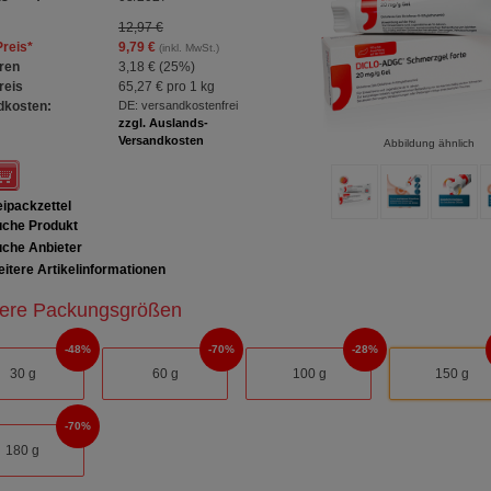
12,97 €
Preis
*
9,79 €
(inkl. MwSt.)
ren
3,18 €
(
25%
)
reis
65,27 €
pro 1 kg
dkosten:
DE: versandkostenfrei
zzgl. Auslands-
Versandkosten
Abbildung ähnlich
ipackzettel
che Produkt
che Anbieter
itere Artikelinformationen
ere Packungsgrößen
48%
70%
28%
30 g
60 g
100 g
150 g
70%
180 g