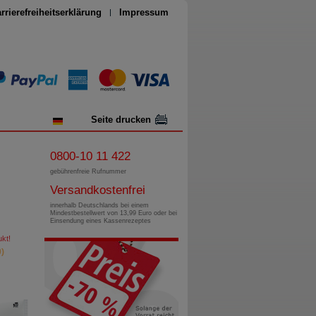
rrierefreiheitserklärung
Impressum
Seite drucken
0800-10 11 422
gebührenfreie Rufnummer
Versandkostenfrei
innerhalb Deutschlands bei einem
Mindestbestellwert von 13,99 Euro oder bei
Einsendung eines Kassenrezeptes
kt!
)