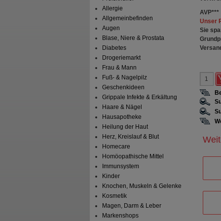
Allergie
AVP
***
Allgemeinbefinden
Unser 
Augen
Sie spa
Blase, Niere & Prostata
Grundp
Versan
Diabetes
Drogeriemarkt
Frau & Mann
Fuß- & Nagelpilz
Geschenkideen
Be
Grippale Infekte & Erkältung
Su
Haare & Nägel
Su
Hausapotheke
We
Heilung der Haut
Herz, Kreislauf & Blut
Weit
Homecare
Homöopathische Mittel
Immunsystem
Kinder
Knochen, Muskeln & Gelenke
Kosmetik
Magen, Darm & Leber
Markenshops