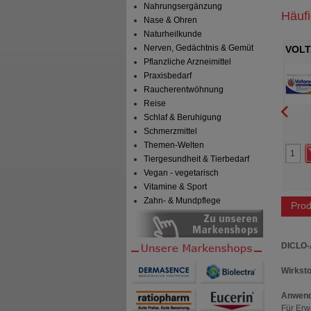
Nahrungsergänzung
Häuf
Nase & Ohren
Naturheilkunde
Nerven, Gedächtnis & Gemüt
merzgel forte 23,2
VOLTAREN Schmerzgel forte 23,2
VOLT
Pflanzliche Arzneimittel
mg/g
Weic
on Germany GmbH
Haleon Germany GmbH
Praxisbedarf
Gel
150
g
Gel
Raucherentwöhnung
Reise
Schlaf & Beruhigung
4
3
Schmerzmittel
23,40 €
AVP
***
30,48 €
Themen-Welten
 Preis
*
16,09 €
Unser Preis
*
20,85 €
Tiergesundheit & Tierbedarf
aren
7,31 €
(
31%
)
Sie sparen
9,63 €
(
32%
)
preis
160,90 €
pro 1 kg
Grundpreis
139,00 €
pro 1 kg
Vegan - vegetarisch
Abgabe:
10
Max. Abgabe:
10
Vitamine & Sport
Zahn- & Mundpflege
Prod
DICLO
Wirksto
Anwend
Für Erw