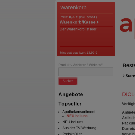
Warenkorb
Preis:
0,00 €
(inkl. MwSt.)
Warenkorb/Kasse
Der Warenkorb ist leer
Mindestbestellwert 13,99 €
Best
Produkt / Anbieter / Wirkstoff
Start
Suchen
DICL
Angebote
Topseller
Verfügb
Apothekensortiment
Anbiete
NEU bei uns
Artikeln
NEU bei uns
Packun
Aus der TV-Werbung
Darrei
verw. bi
Preisknüller