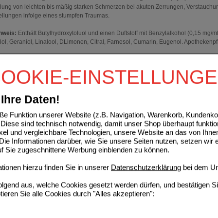
ung von leichten bis mäßig starken Schmerzen bei akuten Zerrungen, Verstauch
ellungen infolge eines stumpfen Traumas.
nweis:
Enthält Butylhydroxytoluol und einen Duftstoff mit Benzylalkohol (0,15 mg/ml
lol, Geraniol, Linalool, DLimonen, Citral, Farnesol, Cumarin, Eugenol. Apothekenpfl
ken und Nebenwirkungen lesen Sie die Packungsbeilage und fragen Sie Ihre Ärz
rzt oder in Ihrer Apotheke.
OOKIE-EINSTELLUNG
 Pharma GmbH, 65927 Frankfurt am Main. Stand: Mai 2022
Ihre Daten!
e Funktion unserer Website (z.B. Navigation, Warenkorb, Kundenkon
ufsliste auswählen
Diese sind technisch notwendig, damit unser Shop überhaupt funktio
ixel und vergleichbare Technologien, unsere Website an das von Ihne
ssen
sich anmelden
um den ausgewählten Artikel in eine Einkaufsliste aufzunehm
ie Informationen darüber, wie Sie unsere Seiten nutzen, setzen wir 
auf Sie zugeschnittene Werbung einblenden zu können.
n, die dieses Produkt gekauft haben, kauften auch
ionen hierzu finden Sie in unserer
Datenschutzerklärung
bei dem Un
AL akut 400 Filmtabletten
folgend aus, welche Cookies gesetzt werden dürfen, und bestätigen S
tieren Sie alle Cookies durch "Alles akzeptieren":
Hexal AG
2
03161577
AVP
***
13,45 €
De
Unser Preis
*
4,03 €
50
St
Filmtabletten