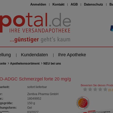
Anmelden
Kontakt
AGB
Datenschutz
Ba
ellung
Kundendaten
Ihre Apotheke
seite
Apothekensortiment
NEU bei uns
O-ADGC Schmerzgel forte 20 mg/g
Bewerten Sie dieses Produ
arkeit
:
sofort lieferbar
(0.0
r:
Zentiva Pharma GmbH
r.:
18049952
gsgröße:
150
g
chungsform:
Gel
s*****:
03/2027