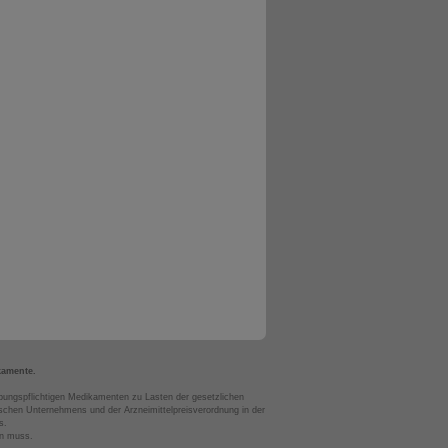
kamente.
bungspflichtigen Medikamenten zu Lasten der gesetzlichen
chen Unternehmens und der Arzneimittelpreisverordnung in der
s.
en muss.