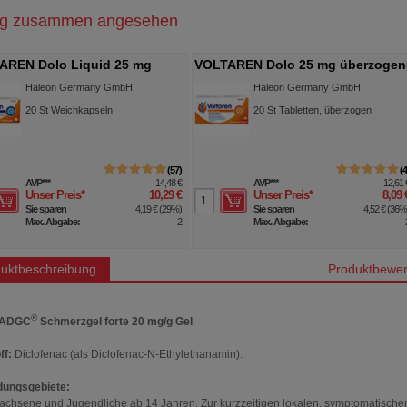
ig zusammen angesehen
AREN Dolo Liquid 25 mg
VOLTAREN Dolo 25 mg überzogen
hkapseln
Tabletten
Haleon Germany GmbH
Haleon Germany GmbH
20
St
Weichkapseln
20
St
Tabletten, überzogen
57
AVP
***
14,48 €
AVP
***
12,61 
Unser Preis
*
10,29 €
Unser Preis
*
8,09 
Sie sparen
4,19 €
(
29%
)
Sie sparen
4,52 €
(
36
Max. Abgabe:
2
Max. Abgabe:
uktbeschreibung
Produktbewer
®
-ADGC
Schmerzgel forte 20 mg/g Gel
ff:
Diclofenac (als Diclofenac-N-Ethylethanamin).
ungsgebiete:
achsene und Jugendliche ab 14 Jahren. Zur kurzzeitigen lokalen, symptomatische