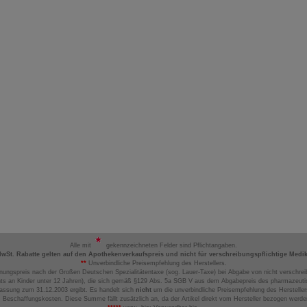
Alle mit
gekennzeichneten Felder sind Pflichtangaben.
MwSt. Rabatte gelten auf den Apothekenverkaufspreis und nicht für verschreibungspflichtige Medi
**
Unverbindliche Preisempfehlung des Herstellers.
nungspreis nach der Großen Deutschen Spezialitätentaxe (sog. Lauer-Taxe) bei Abgabe von nicht verschrei
ts an Kinder unter 12 Jahren), die sich gemäß §129 Abs. 5a SGB V aus dem Abgabepreis des pharmazeutis
assung zum 31.12.2003 ergibt. Es handelt sich
nicht
um die unverbindliche Preisempfehlung des Hersteller
 Beschaffungskosten. Diese Summe fällt zusätzlich an, da der Artikel direkt vom Hersteller bezogen werd