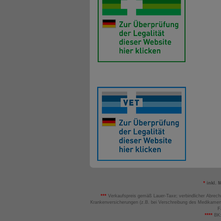
*
inkl. 
***
Verkaufspreis gemäß Lauer-Taxe; verbindlicher Abrech
Krankenversicherungen (z.B. bei Verschreibung des Medikamen
F
****
BK: