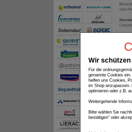
Behandl
oder Pr
Warnhi
Citronel
Zu Risi
Ihren A
C
Zentiva
Wir schützen 
Für die ordnungsgemäß
Einka
genannte Cookies ein. 
helfen uns Cookies, P
Sie mü
im Shop anzupassen. D
optimieren oder z.B. 
Kunde
Weitergehende Informat
IBUHEX
Bitte wählen Sie nach
bestätigen" oder akzep