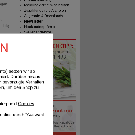
ungen
Meldung Arzneimittelrisiken
Zuzahlungsfreie Arzneien
Angebote & Downloads
),
Newsletter
ichtig.
Neukundenprämie
Stellenangebote
tin,
EN
to) setzen wir so
niert. Darüber hinaus
n bevorzugte Verhalten
en.
ein, um den Shop zu
terpunkt
Cookies
.
ie dies durch "Auswahl
tails