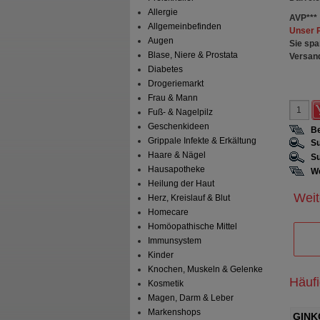
Allergie
AVP
***
Allgemeinbefinden
Unser 
Augen
Sie spa
Blase, Niere & Prostata
Versan
Diabetes
Drogeriemarkt
Frau & Mann
Fuß- & Nagelpilz
Geschenkideen
Be
Grippale Infekte & Erkältung
Su
Haare & Nägel
Su
Hausapotheke
We
Heilung der Haut
Weit
Herz, Kreislauf & Blut
Homecare
Homöopathische Mittel
Immunsystem
Kinder
Knochen, Muskeln & Gelenke
Häuf
Kosmetik
Magen, Darm & Leber
Markenshops
0 mg Filmtabletten
GINKGO STADA 240 mg
GINK