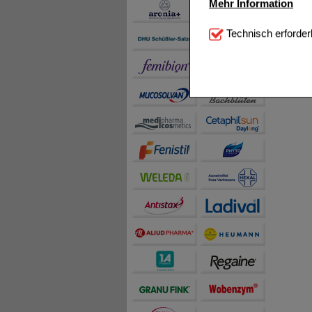
Mehr Information
Technisch Notwendi
Technisch erforder
notwendig sind (z.B. N
Komfort:
Diese Cookie
beispielsweise für di
Spracheinstellung) an
Inhalte anzuzeigen un
Statistik & Tracking:
H
sammeln, mit deren Hil
auch die Werbung auf Dr
teilweise an Dritte wi