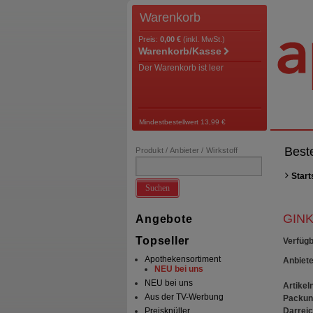
Warenkorb
Preis:
0,00 €
(inkl. MwSt.)
Warenkorb/Kasse
Der Warenkorb ist leer
Mindestbestellwert 13,99 €
Best
Produkt / Anbieter / Wirkstoff
Start
Suchen
GINK
Angebote
Topseller
Verfügb
Apothekensortiment
Anbiete
NEU bei uns
NEU bei uns
Artikeln
Aus der TV-Werbung
Packun
Darrei
Preisknüller