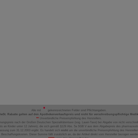
Alle mit
gekennzeichneten Felder sind Pflichtangaben.
MwSt. Rabatte gelten auf den Apothekenverkaufspreis und nicht für verschreibungspflichtige Medi
**
Unverbindliche Preisempfehlung des Herstellers.
nungspreis nach der Großen Deutschen Spezialitätentaxe (sog. Lauer-Taxe) bei Abgabe von nicht verschrei
ts an Kinder unter 12 Jahren), die sich gemäß §129 Abs. 5a SGB V aus dem Abgabepreis des pharmazeutis
assung zum 31.12.2003 ergibt. Es handelt sich
nicht
um die unverbindliche Preisempfehlung des Hersteller
 Beschaffungskosten. Diese Summe fällt zusätzlich an, da der Artikel direkt vom Hersteller bezogen werd