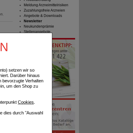
Meldung Arzneimittelrisiken
Zuzahlungsfreie Arzneien
en.
Angebote & Downloads
Newsletter
Neukundenprämie
Stellenangebote
EN
tails
to) setzen wir so
niert. Darüber hinaus
n bevorzugte Verhalten
ein, um den Shop zu
tails
terpunkt
Cookies
.
ie dies durch "Auswahl