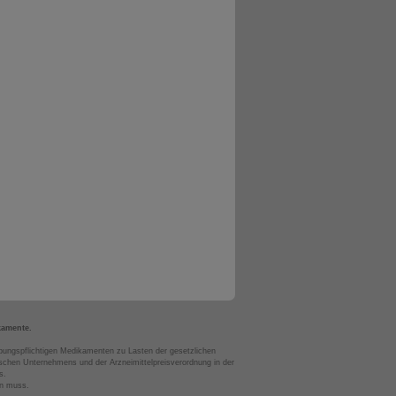
kamente.
bungspflichtigen Medikamenten zu Lasten der gesetzlichen
chen Unternehmens und der Arzneimittelpreisverordnung in der
s.
en muss.