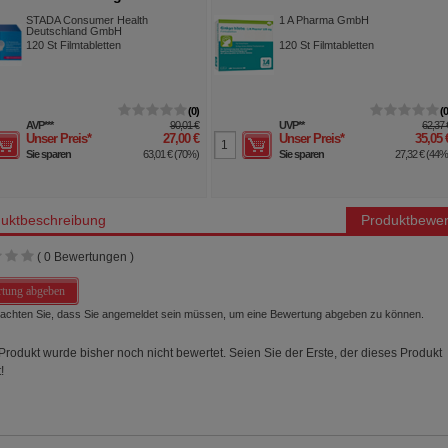
abletten
mg Filmtabletten
STADA Consumer Health
1 A Pharma GmbH
Deutschland GmbH
120
St
Filmtabletten
120
St
Filmtabletten
0
AVP
***
90,01 €
UVP
**
62,37 
Unser Preis
*
27,00 €
Unser Preis
*
35,05 
Sie sparen
63,01 €
(
70%
)
Sie sparen
27,32 €
(
44
uktbeschreibung
Produktbewer
(
0
Bewertungen )
tung abgeben
beachten Sie, dass Sie angemeldet sein müssen, um eine Bewertung abgeben zu können.
Produkt wurde bisher noch nicht bewertet. Seien Sie der Erste, der dieses Produkt
!