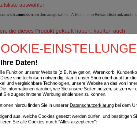
ufsliste auswählen
ssen
sich anmelden
um den ausgewählten Artikel in eine Einkaufsliste aufzunehm
n, die dieses Produkt gekauft haben, kauften auch
NIN AL 500 Filmtabletten
OOKIE-EINSTELLUNG
ALIUD Pharma GmbH
1
01300750
AVP
***
27,99 €
Ihre Daten!
De
Unser Preis
*
18,35 €
100
St
Filmtabletten
Sie sparen
9,64 €
(
34%
)
e Funktion unserer Website (z.B. Navigation, Warenkorb, Kundenkon
Diese sind technisch notwendig, damit unser Shop überhaupt funktio
ixel und vergleichbare Technologien, unsere Website an das von Ihne
ayNait Filmtabletten
ie Informationen darüber, wie Sie unsere Seiten nutzen, setzen wir 
WICK Pharma -
2
auf Sie zugeschnittene Werbung einblenden zu können.
Zweigniederlassung der Procter &
AVP
***
17,83 €
Gamble GmbH
De
Unser Preis
*
10,49 €
ionen hierzu finden Sie in unserer
Datenschutzerklärung
bei dem Un
14202428
Sie sparen
7,34 €
(
41%
)
16
St
Filmtabletten
folgend aus, welche Cookies gesetzt werden dürfen, und bestätigen S
Max. Abgabe:
1
tieren Sie alle Cookies durch "Alles akzeptieren":
LÜTEN No.39 Emergency Tag+Nacht Dragees