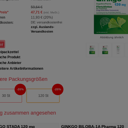
59,64 €
Preis
*
47,71 €
(inkl. MwSt.)
ren
11,93 €
(
20%
)
dkosten:
DE: versandkostenfrei
zzgl. Auslands-
Versandkosten
Abbildung ähnlich
ipackzettel
che Produkt
che Anbieter
itere Artikelinformationen
ere Packungsgrößen
20%
20%
30 St
120 St
ig zusammen angesehen
GO STADA 120 mg
GINKGO BILOBA-1A Pharma 120