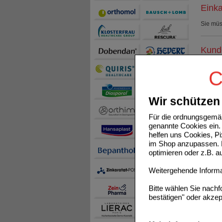
Einka
Sie mü
Kunde
METHIO
C
Wir schützen 
Für die ordnungsgemäß
genannte Cookies ein. 
helfen uns Cookies, P
WICK D
im Shop anzupassen. D
optimieren oder z.B. 
Weitergehende Informat
Bitte wählen Sie nach
bestätigen" oder akzep
BACHB