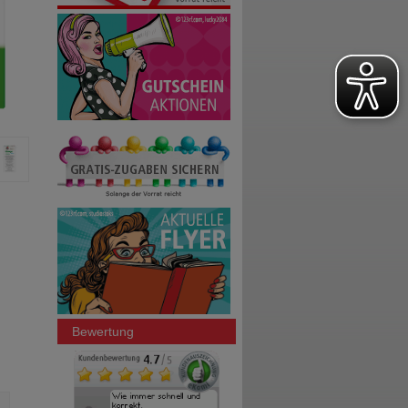
Bewertung
BUSCOPAN Dragees
GINKGO STADA 120 mg