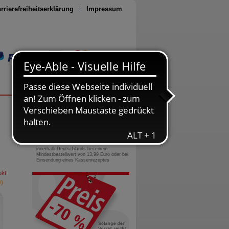
rrierefreiheitserklärung
Impressum
Seite drucken
0800-10 11 422
gebührenfreie Rufnummer
Versandkostenfrei
innerhalb Deutschlands bei einem
Mindestbestellwert von 13,99 Euro oder bei
Einsendung eines Kassenrezeptes
kt!
)