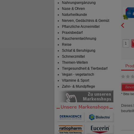
Nahrungsergänzung
Filmtabletten
Filmt
D Pharma GmbH
STADA Consumer Health
Nase & Ohren
Deutschland GmbH
t
Filmtabletten
120
St
Filmtabletten
Naturheilkunde
Nerven, Gedächtnis & Gemüt
Pflanzliche Arzneimittel
Praxisbedarf
0
0
111,99 €
AVP
***
161,86 €
Raucherentwöhnung
 Preis
*
62,99 €
Unser Preis
*
48,55 €
Reise
aren
49,00 €
(
44%
)
Sie sparen
113,31 €
(
70%
)
Schlaf & Beruhigung
Schmerzmittel
Themen-Welten
Prod
Tiergesundheit & Tierbedarf
Vegan - vegetarisch
Vitamine & Sport
Zahn- & Mundpflege
Bewer
* Bitte 
Dieses 
beurteilt