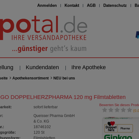
Anmelden
Kontakt
AGB
Datenschutz
Ba
ellung
Kundendaten
Ihre Apotheke
seite
Apothekensortiment
NEU bei uns
GO DOPPELHERZPHARMA 120 mg Filmtabletten
Bewerten Sie dieses Produ
arkeit
:
sofort lieferbar
(0.0
r:
Queisser Pharma GmbH
& Co. KG
r.:
18746102
gsgröße:
120
St
chungsform:
Filmtabletten