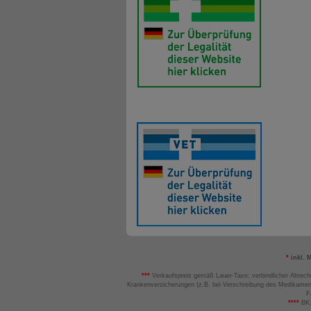
*
inkl. 
***
Verkaufspreis gemäß Lauer-Taxe; verbindlicher Abrech
Krankenversicherungen (z.B. bei Verschreibung des Medikamen
F
****
BK: