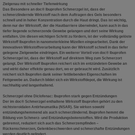
Zielgenau mit schneller Tiefenwirkung
Das Besondere an doc® Ibuprofen Schmerzgel ist, dass der
schmerzlindernde Wirkstoff nach dem Auftragen des Gels besonders
schnell und in hoher Konzentration durch die Haut dringt. Das ist wichtig,
denn nur der Wirkstoff, der die Hautbarriere überwindet, kann auch in das
tiefer liegende schmerzende Gewebe gelangen und dort seine Wirkung
entfalten. Um diesen wichtigen Schritt zu fördern, ist der vollständig gelöste
Wirkstoff Ibuprofen in nanometerkleine Mizellen eingearbeitet. Dank der
innovativen Wirkstoffverarbeitung kann der Wirkstoff schnell in das tiefer
gelegene Zielgewebe eindringen. Ein weiterer Vorteil von doc® Ibuprofen
Schmerzgel ist, dass der Wirkstoff auf direktem Weg zum Schmerzort
gelangt. Der Wirkstoff Ibuprofen reichert sich im entzündeten Gewebe an
und wirkt daher effektiv genau dort, wo er gebraucht wird. Zusätzlich
reichert sich Ibuprofen dank seiner fettliebenden Eigenschaften im
Fettgewebe an. Dadurch bildet sich ein Wirkstoffdepot, die Wirkung ist
nachhaltig und langanhaltend.
Schmerzgel ohne Diclofenac: Ibuprofen stark gegen Entzündungen
Der im doc® Schmerzgel enthaltene Wirkstoff Ibuprofen gehört zu den
nichtsteroidalen Antirheumatika (NSAR). Sie wirken sowohl
entzündungshemmend als auch schmerzlindernd. Ibuprofen hemmt die
Bildung von Schmerz- und Entzündungsbotenstoffen. Wird die Produktion
gebremst, reduziert sich auch das Schmerzempfinden –
Rückenschmerzen, Gelenkbeschwerden und schmerzhafte Entzündungen
werden deutlich gelindert.