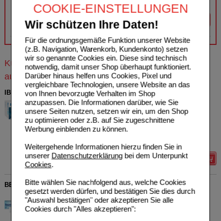
Sie sparen
7,93 €
(
28%
)
COOKIE-EINSTELLUNGEN
Details
Wir schützen Ihre Daten!
Für die ordnungsgemäße Funktion unserer Website
(z.B. Navigation, Warenkorb, Kundenkonto) setzen
wir so genannte Cookies ein. Diese sind technisch
Kunden, die dieses Produkt gekauft haben, kauften
notwendig, damit unser Shop überhaupt funktioniert.
Darüber hinaus helfen uns Cookies, Pixel und
auch
vergleichbare Technologien, unsere Website an das
IBUHEXAL akut 400 Filmtabletten
von Ihnen bevorzugte Verhalten im Shop
anzupassen. Die Informationen darüber, wie Sie
Hexal AG
2
unsere Seiten nutzen, setzen wir ein, um den Shop
03161577
AVP
***
13,45 €
zu optimieren oder z.B. auf Sie zugeschnittene
Unser Preis
*
4,03 €
50
St
Filmtabletten
Werbung einblenden zu können.
Sie sparen
9,42 €
(
70%
)
Max. Abgabe:
2
Weitergehende Informationen hierzu finden Sie in
unserer
Datenschutzerklärung
bei dem Unterpunkt
Details
Cookies
.
Bitte wählen Sie nachfolgend aus, welche Cookies
BEPANTHEN Wund- und Heilsalbe
gesetzt werden dürfen, und bestätigen Sie dies durch
Bayer Vital GmbH
20
"Auswahl bestätigen" oder akzeptieren Sie alle
01578818
AVP
***
13,19 €
Cookies durch "Alles akzeptieren":
Unser Preis
*
8,95 €
50
g
Salbe