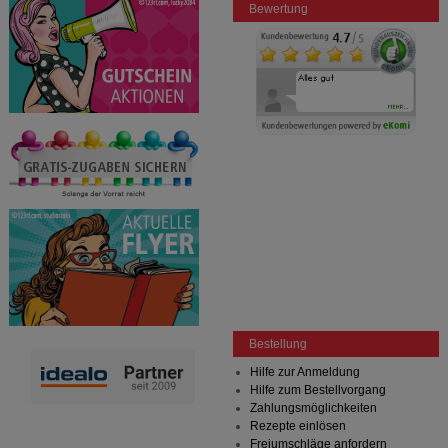
Bewertung
Bitte beachten Sie, dass Daten hierfür teilweise an
Dritte wie z.B. Google oder soziale Medien
übertragen werden.
Bestellung
Hilfe zur Anmeldung
Hilfe zum Bestellvorgang
Zahlungsmöglichkeiten
Rezepte einlösen
Freiumschläge anfordern