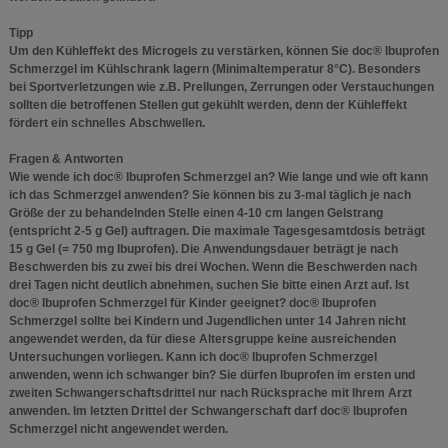
Tipp
Um den Kühleffekt des Microgels zu verstärken, können Sie doc® Ibuprofen
Schmerzgel im Kühlschrank lagern (Minimaltemperatur 8°C). Besonders
bei Sportverletzungen wie z.B. Prellungen, Zerrungen oder Verstauchungen
sollten die betroffenen Stellen gut gekühlt werden, denn der Kühleffekt
fördert ein schnelles Abschwellen.
Fragen & Antworten
Wie wende ich doc® Ibuprofen Schmerzgel an? Wie lange und wie oft kann
ich das Schmerzgel anwenden? Sie können bis zu 3-mal täglich je nach
Größe der zu behandelnden Stelle einen 4-10 cm langen Gelstrang
(entspricht 2-5 g Gel) auftragen. Die maximale Tagesgesamtdosis beträgt
15 g Gel (= 750 mg Ibuprofen). Die Anwendungsdauer beträgt je nach
Beschwerden bis zu zwei bis drei Wochen. Wenn die Beschwerden nach
drei Tagen nicht deutlich abnehmen, suchen Sie bitte einen Arzt auf. Ist
doc® Ibuprofen Schmerzgel für Kinder geeignet? doc® Ibuprofen
Schmerzgel sollte bei Kindern und Jugendlichen unter 14 Jahren nicht
angewendet werden, da für diese Altersgruppe keine ausreichenden
Untersuchungen vorliegen. Kann ich doc® Ibuprofen Schmerzgel
anwenden, wenn ich schwanger bin? Sie dürfen Ibuprofen im ersten und
zweiten Schwangerschaftsdrittel nur nach Rücksprache mit Ihrem Arzt
anwenden. Im letzten Drittel der Schwangerschaft darf doc® Ibuprofen
Schmerzgel nicht angewendet werden.