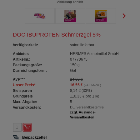
Abbildung ähnlich
DOC IBUPROFEN Schmerzgel 5%
Verfügbarkeit
:
sofort lieferbar
Anbieter:
HERMES Arzneimittel GmbH
Artikelnr.:
07770675
Packungsgröße:
150
g
Darreichungsform:
Gel
AVP
***
24,69 €
Unser Preis
*
16,55 €
(inkl. MwSt.)
Sie sparen
8,14 €
(
33%
)
Grundpreis
110,33 €
pro 1 kg
Max. Abgabe:
5
Versandkosten:
DE: versandkostenfrei
zzgl. Auslands-
Versandkosten
Beipackzettel