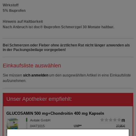
Wirkstoff
5% Ibuprofen
Hinweis auf Haltbarkeit
Nach Anbruch ist doc® Ibuprofen Schmerzgel 30 Monate haltbar.
Bei Schmerzen oder Fieber ohne ärztlichen Rat nicht länger anwenden als
in der Packungsbeilage vorgegeben!
Einkaufsliste auswählen
Sie müssen
sich anmelden
um den ausgewählten Artikel in eine Einkaufsliste
aufzunehmen.
Unser Apotheker empfiehlt:
GLUCOSAMIN 500 mg+Chondroitin 400 mg Kapseln
Avitale GmbH
0
04471015
UVP
**
27,95 €
Unser Preis
*
20,02 €
90
St
Kapseln