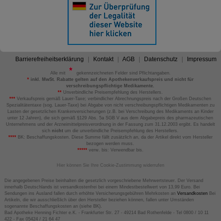
Barrierefreiheitserklärung
Kontakt
AGB
Datenschutz
Impressum
Alle mit
gekennzeichneten Felder sind Pflichtangaben.
*
inkl. MwSt. Rabatte gelten auf den Apothekenverkaufspreis und nicht für
verschreibungspflichtige Medikamente.
**
Unverbindliche Preisempfehlung des Herstellers.
***
Verkaufspreis gemäß Lauer-Taxe; verbindlicher Abrechnungspreis nach der Großen Deutschen
Spezialitätentaxe (sog. Lauer-Taxe) bei Abgabe von nicht verschreibungspflichtigen Medikamenten zu
Lasten der gesetzlichen Krankenversicherungen (z.B. bei Verschreibung des Medikaments an Kinder
unter 12 Jahren), die sich gemäß §129 Abs. 5a SGB V aus dem Abgabepreis des pharmazeutischen
Unternehmens und der Arzneimittelpreisverordnung in der Fassung zum 31.12.2003 ergibt. Es handelt
sich
nicht
um die unverbindliche Preisempfehlung des Herstellers.
****
BK: Beschaffungskosten. Diese Summe fällt zusätzlich an, da der Artikel direkt vom Hersteller
bezogen werden muss.
*****
verw. bis: Verwendbar bis.
Hier können Sie Ihre Cookie-Zustimmung widerrufen
Die angegebenen Preise beinhalten die gesetzlich vorgeschriebene Mehrwertsteuer. Der Versand
innerhalb Deutschlands ist versandkostenfrei bei einem Mindestbestellwert von 13,99 Euro. Bei
Sendungen ins Ausland fallen durch erhöhte Versicherungsgebühren Mehrkosten an
Versandkosten
Bei
Artikeln, die wir ausschließlich über den Hersteller beziehen können, fallen unter Umständen
sogenannte Beschaffungskosten an (siehe BK).
Bad Apotheke Henning Fichter e.K. - Frankfurter Str. 27 - 49214 Bad Rothenfelde - Tel 0800 / 10 11
422 - Fax 05424 / 21 64 47